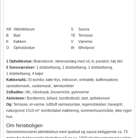
AR
Aktivitetsrum
S
Sauna
B
Bad
TE
Terrasse
K
Køkken
V
Værelse
O
Opholdsstue
W
Whirlpool
1 Opholdsstue:
Brændeovn, stereoanlæg med cd, tv, parabol, høj stol
5 Soveværelser:
1 dobbeltseng, 1 dobbeltseng, 1 dobbeltseng,
1 dobbeltseng, 4 køjer
Køkkenafd.:
El-komfur, køle-frys, mikroovn, emhætte, kaffemaskine,
opvaskemask., vaskemask., tørretumbler
2xBad/wc:
Wc, håndvask, bruseniche, gulvvarme
Aktiviteter:
Bordtennis, billard, bordfodbold, dart, spillekonsol
Og:
Terrasse, el-varme, luft/luft varmepumpe, legeredskaber, havegrill,
naturgrund 1510 m², komfortabel møblering, sommerhusområde, ikke-ryger
hus
Om ferieboligen
Gennemrenoveret aktivitetshus med spabad og sauna beliggende ca. 75
meter fra det brusende Vesterhav på en ca. 1500 m² stor naturgrund i rolige