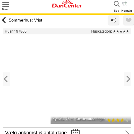
×
Menu
Søg
Kontakt
Søg
Sommerhus: Vrist
Tilbud
Husnr. 97860
Huskategori:
★★★★★
Destinationer
Inspiration
Info
Kontakt
Udlejning af sommerhus
Ejer
Kyst/Sø 75 m
Gæstevurderinger
Vælg ankomst & antal dage