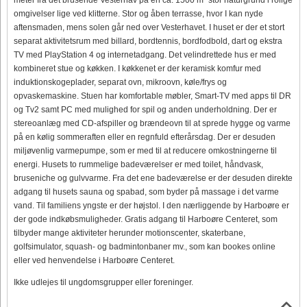
omgivelser lige ved klitterne. Stor og åben terrasse, hvor I kan nyde
aftensmaden, mens solen går ned over Vesterhavet. I huset er der et stort
separat aktivitetsrum med billard, bordtennis, bordfodbold, dart og ekstra
TV med PlayStation 4 og internetadgang. Det velindrettede hus er med
kombineret stue og køkken. I køkkenet er der keramisk komfur med
induktionskogeplader, separat ovn, mikroovn, køle/frys og
opvaskemaskine. Stuen har komfortable møbler, Smart-TV med apps til DR
og Tv2 samt PC med mulighed for spil og anden underholdning. Der er
stereoanlæg med CD-afspiller og brændeovn til at sprede hygge og varme
på en kølig sommeraften eller en regnfuld efterårsdag. Der er desuden
miljøvenlig varmepumpe, som er med til at reducere omkostningerne til
energi. Husets to rummelige badeværelser er med toilet, håndvask,
bruseniche og gulvvarme. Fra det ene badeværelse er der desuden direkte
adgang til husets sauna og spabad, som byder på massage i det varme
vand. Til familiens yngste er der højstol. I den nærliggende by Harboøre er
der gode indkøbsmuligheder. Gratis adgang til Harboøre Centeret, som
tilbyder mange aktiviteter herunder motionscenter, skaterbane,
golfsimulator, squash- og badmintonbaner mv., som kan bookes online
eller ved henvendelse i Harboøre Centeret.
Ikke udlejes til ungdomsgrupper eller foreninger.