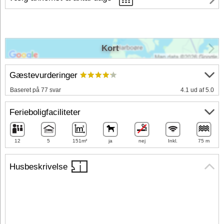
Kort
Gæstevurderinger
Baseret på 77 svar
4.1 ud af 5.0
Ferieboligfaciliteter
12
5
151m²
ja
nej
Inkl.
75 m
Husbeskrivelse