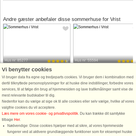
Andre gæster anbefaler disse sommerhuse for Vrist
Hus nr: 85277
Hus nr: 55594
Vi benytter cookies
Vrist
Vrist
12 personer, 200 m²
12 personer, 162 m²
Vi bruger data fra egne og tredjeparts cookies. Vi bruger dem i kombination med
50 m til kyst.
50 m til kyst.
dertil tilknyttede personoplysninger for at huske dine indstillinger, forbedre vores
services, til at følge din brug af hjemmesiden og lave trafikmålinger samt vise de
Særdeles energivenligt hus.
I første række bag klitterne finder I
mest relevante budskaber til dig.
Varmepumpe fra 2015 gør både
dette velindrettede sommerhus med
Nedenfor kan du vælge at sige ok til alle cookies eller selv vælge, hvilke af vores
opvarmning af huset og ikke mindst
både indendørs spabad og et dejligt
valgfrie cookies du vil acceptere.
opvarmning af poolen markant
udendørs vildmarksbad ca. 50 meter
Læs mere om vores cookie- og privatlivspolitik
. Du kan trække dit samtykke
billigere. Som gæst har I gratis
fra det brusende Vesterhavet. Huset 
tilbage
Her
.
adgang til motionscenter og
også et aktivitetshus ...
Nødvendige: Disse cookies hjælper med at sikre, at vores hjemmeside
internetcafé i Harboøre ...
fungerer ved at aktivere grundlæggende funktioner som for eksempel huske