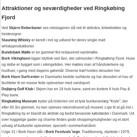
Attraktioner og seværdigheder ved Ringkøbing
Fjord
Ved
Skjern Reberbaner
ses rebslageren slå reb til skibstov, kirkeklokker og
hestevogne.
Stauning Whisky
er kendt i ind og udland for deres single malt
whiskyproduktioner.
Bundsbæk Mølle
er en gammel flot restaureret vandmølle.
Bork Vikinghavn
ligger idyllisk ved åen, der udmunder i Ringkøbing Fjord. Huse
og skibe er bygget som i vikingetiden. Her mødes man af håndværkere og
husfruer, i gang med dagens gøremål. Diverse træf holdes desuden her.
Bork Havn Surfcenter
er Danmarks bedste surfskole og har desuden et hav af
faciliteter til en masse fede oplevelser med vandsport.
Dejbjerg Golf Klub
i Skjern har en 18 huls bane, samt en kortere 6 huls Pay &
Play bane.
Ringkøbing Museum
byder på historien om et tysk bunkeranlæg ”Kryle”, der
efter 60 års glemsel, nu kan opleves rekonstrueret på museet. Lige til at gå ind i.
Ringkøbing by er blandt de ældste og bedst bevarede købstæder i Danmark. Ud
over hyggelige gader og charme findes gode shoppingmuligheder og et stort
udvalg af kulturelle oplevelser, specielt i sommerhalvåret.
I Uge 31 i Bork Havn står i
Bork Festivals`tegn
. Traditionsrig, startede i 1979,