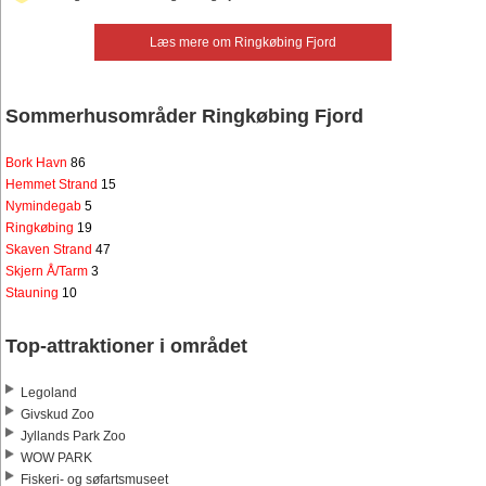
Læs mere om Ringkøbing Fjord
Sommerhusområder Ringkøbing Fjord
Bork Havn
86
Hemmet Strand
15
Nymindegab
5
Ringkøbing
19
Skaven Strand
47
Skjern Å/Tarm
3
Stauning
10
Top-attraktioner i området
Legoland
Givskud Zoo
Jyllands Park Zoo
WOW PARK
Fiskeri- og søfartsmuseet