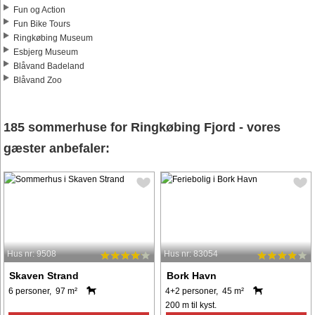
Fun og Action
Fun Bike Tours
Ringkøbing Museum
Esbjerg Museum
Blåvand Badeland
Blåvand Zoo
185 sommerhuse for Ringkøbing Fjord - vores
gæster anbefaler:
Hus nr: 9508
Hus nr: 83054
Skaven Strand
Bork Havn
6 personer, 97 m²
4+2 personer, 45 m²
200 m til kyst.