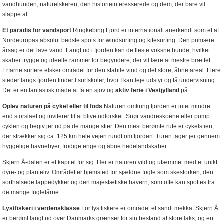
vandhunden, naturelskeren, den historieinteresserede og dem, der bare vil
slappe af.
Et paradis for vandsport
Ringkøbing Fjord er internationalt anerkendt som et af
Nordeuropas absolut bedste spots for windsurfing og kitesurfing. Den primære
årsag er det lave vand. Langt ud i fjorden kan de fleste voksne bunde, hvilket
skaber trygge og ideelle rammer for begyndere, der vil lære at mestre brættet.
Erfarne surfere elsker området for den stabile vind og det store, åbne areal. Flere
steder langs fjorden finder I surfskoler, hvor I kan leje udstyr og få undervisning.
Det er en fantastisk måde at få en sjov og
aktiv ferie i Vestjylland
på.
Oplev naturen på cykel eller til fods
Naturen omkring fjorden er intet mindre
end storslået og inviterer til at blive udforsket. Snør vandreskoene eller pump
cyklen og begiv jer ud på de mange stier. Den mest berømte rute er cykelstien,
der strækker sig ca. 125 km hele vejen rundt om fjorden. Turen tager jer gennem
hyggelige havnebyer, frodige enge og åbne hedelandskaber.
Skjern Å-dalen er et kapitel for sig. Her er naturen vild og utæmmet med et unikt
dyre- og planteliv. Området er hjemsted for sjældne fugle som skestorken, den
sorthalsede lappedykker og den majestætiske havørn, som ofte kan spottes fra
de mange fugletårne.
Lystfiskeri i verdensklasse
For lystfiskere er området et sandt mekka. Skjern Å
er berømt langt ud over Danmarks grænser for sin bestand af store laks, og en