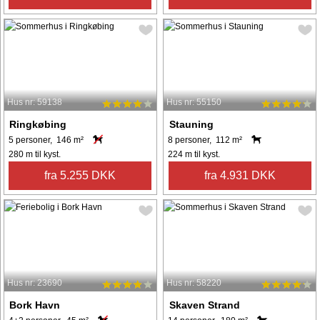
Hus nr: 59138
Hus nr: 55150
Ringkøbing
Stauning
5 personer, 146 m²
8 personer, 112 m²
280 m til kyst.
224 m til kyst.
fra 5.255 DKK
fra 4.931 DKK
Hus nr: 23690
Hus nr: 58220
Bork Havn
Skaven Strand