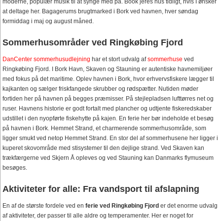
moderne, populær musik til at synge med på. Book jeres hus tidligt, hvis I ønsker
at deltage her. Bagagerums brugtmarked i Bork ved havnen, hver søndag
formiddag i maj og august måned.
Sommerhusområder ved Ringkøbing Fjord
DanCenter sommerhusudlejning
har et stort udvalg af
sommerhuse
ved
Ringkøbing Fjord. I Bork Havn, Skaven og Stauning er autentiske havnemiljøer
med fokus på det maritime. Oplev havnen i Bork, hvor erhvervsfiskere lægger til
kajkanten og sælger friskfangede skrubber og rødspætter. Nutiden møder
fortiden her på havnen på begges præmisser. På stejlepladsen lufttørres net og
ruser. Havnens historie er godt fortalt med plancher og udtjente fiskeredskaber
udstillet i den nyopførte fiskehytte på kajen. En ferie her bør indeholde et besøg
på havnen i Bork. Hemmet Strand, et charmerende sommerhusområde, som
ligger smukt ved netop Hemmet Strand. En stor del af sommerhusene her ligger i
kuperet skovområde med stisystemer til den dejlige strand. Ved Skaven kan
trækfærgerne ved Skjern Å opleves og ved Stauning kan Danmarks flymuseum
besøges.
Aktiviteter for alle: Fra vandsport til afslapning
En af de største fordele ved en
ferie ved Ringkøbing Fjord
er det enorme udvalg
af aktiviteter, der passer til alle aldre og temperamenter. Her er noget for