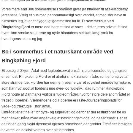
Vores mere end 300 sommerhuse i området giver jer friheden til at skræddersy
jeres ferie. Vælg et hus med panoramaudsigt over vandet, et med stor have til
børnenes leg, eller et hyggeligt gemmested for to. Et
sommerhus ved
Ringkøbing Fjord
er mere end bare et sted at sove – det er jeres private fristed,
hvor I kan sænke skuldrene og nyde hinandens selskab langt væk fra
hverdagens stress og jag.
Bo i sommerhus i et naturskønt område ved
Ringkøbing Fjord
Et besøg til Skjern Ådal med fugleobservationstårn, picnicområde og gangstier
er et must. Ringkøbing Fjord er et utrolig smukt naturområde, som er omgivet af
store strandenge. Fjorden har gennem tiderne været et vigtigt område for fiskere,
som har nydt godt af fjordens rige dyre- og fugleliv. I dag rummer Ringkøbing
Fjord nogle af Danmarks vigtigste fugleområder, hvorfor store dele af området er
fredet (Tipperne). Værnengene og Tipperne er raste-/fourageringsplads for
vade- og trækfugle i stort antal.
Området er et ”helle” for dyre- og fuglelivet, og derfor er der restriktioner for os
mennesker, både hvad angår valg af befordringsmiddel og besøgstider. Her er
det for en gang skyld dyrenes/fuglenes præmisser, der gælder. Området forsøges
bevaret i en hektisk verden hvor alt forandres.