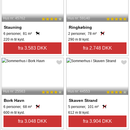
Hus nr: 45762
Hus nr: 59140
Stauning
Ringkøbing
6 personer, 81 m²
2 personer, 78 m²
220 m til kyst.
290 m til kyst.
fra 3.583 DKK
fra 2.748 DKK
Hus nr: 25563
Hus nr: 44553
Bork Havn
Skaven Strand
6 personer, 68 m²
5 personer, 101 m²
600 m til kyst.
612 m til kyst.
fra 3.048 DKK
fra 3.904 DKK