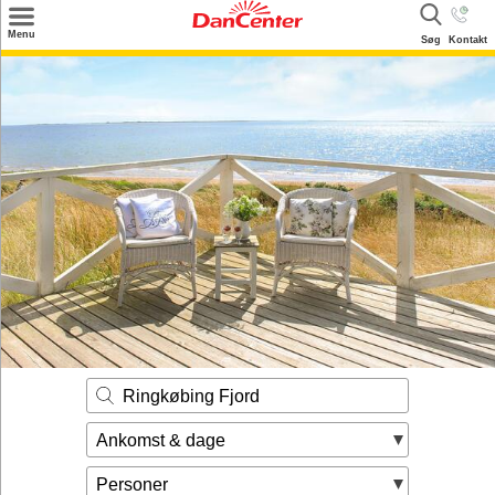
×
Menu
Søg
Kontakt
Søg
Tilbud
Destinationer
Inspiration
Info
Kontakt
Udlejning af sommerhus
Ejer
Ringkøbing Fjord
Ankomst & dage
Personer