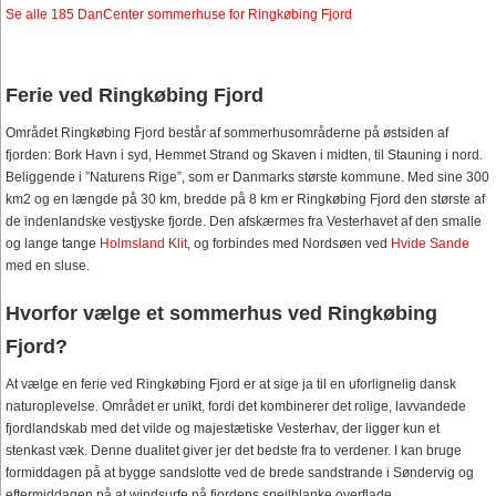
Se alle 185 DanCenter sommerhuse for Ringkøbing Fjord
Ferie ved Ringkøbing Fjord
Området Ringkøbing Fjord består af sommerhusområderne på østsiden af
fjorden: Bork Havn i syd, Hemmet Strand og Skaven i midten, til Stauning i nord.
Beliggende i ”Naturens Rige”, som er Danmarks største kommune. Med sine 300
km2 og en længde på 30 km, bredde på 8 km er Ringkøbing Fjord den største af
de indenlandske vestjyske fjorde. Den afskærmes fra Vesterhavet af den smalle
og lange tange
Holmsland Klit
, og forbindes med Nordsøen ved
Hvide Sande
med en sluse.
Hvorfor vælge et sommerhus ved Ringkøbing
Fjord?
At vælge en ferie ved Ringkøbing Fjord er at sige ja til en uforlignelig dansk
naturoplevelse. Området er unikt, fordi det kombinerer det rolige, lavvandede
fjordlandskab med det vilde og majestætiske Vesterhav, der ligger kun et
stenkast væk. Denne dualitet giver jer det bedste fra to verdener. I kan bruge
formiddagen på at bygge sandslotte ved de brede sandstrande i Søndervig og
eftermiddagen på at windsurfe på fjordens spejlblanke overflade.