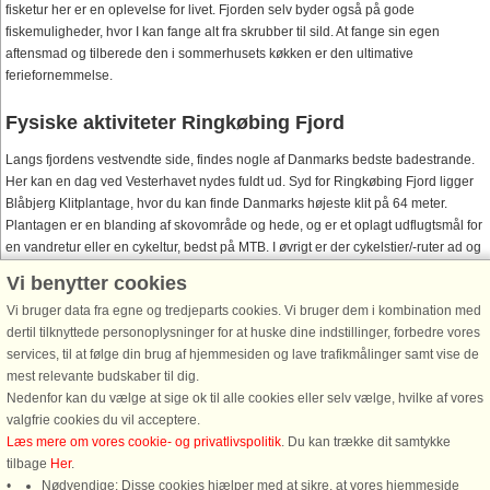
fisketur her er en oplevelse for livet. Fjorden selv byder også på gode
fiskemuligheder, hvor I kan fange alt fra skrubber til sild. At fange sin egen
aftensmad og tilberede den i sommerhusets køkken er den ultimative
feriefornemmelse.
Fysiske aktiviteter Ringkøbing Fjord
Langs fjordens vestvendte side, findes nogle af Danmarks bedste badestrande.
Her kan en dag ved Vesterhavet nydes fuldt ud. Syd for Ringkøbing Fjord ligger
Blåbjerg Klitplantage, hvor du kan finde Danmarks højeste klit på 64 meter.
Plantagen er en blanding af skovområde og hede, og er et oplagt udflugtsmål for
en vandretur eller en cykeltur, bedst på MTB. I øvrigt er der cykelstier/-ruter ad og
rundt om fjorden (105 km.). Nr. Nebel Skinnecykler. Prøv kræfter med
Vi benytter cookies
skinnecyklerne på den nedlagte jernbane.
Vi bruger data fra egne og tredjeparts cookies. Vi bruger dem i kombination med
Se også
Sommerhuse ved Vesterhavet
dertil tilknyttede personoplysninger for at huske dine indstillinger, forbedre vores
services, til at følge din brug af hjemmesiden og lave trafikmålinger samt vise de
Spørgsmål og svar omkring Ringkøbing Fjord
mest relevante budskaber til dig.
Vi har samlet nogle af de spørgsmål, som vi ofte modtager fra vores gæster.
Nedenfor kan du vælge at sige ok til alle cookies eller selv vælge, hvilke af vores
valgfrie cookies du vil acceptere.
Læs mere om vores cookie- og privatlivspolitik
. Du kan trække dit samtykke
Hvor mange sommerhuse har DanCenter ved Ringkøbing
tilbage
Her
.
Fjord?
Nødvendige: Disse cookies hjælper med at sikre, at vores hjemmeside