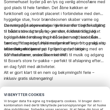
Sommerhuset byder på en lys og venlig atmosfære med
god plads til hele familien. Det åbne køkken er
funktionelt og centralt placeret i forbindelse med den
hyggelige stue, hvor brændeovnen skaber varme og
stemning på køligere dage. Herfra er der direkte udgang
De rummelige soveværelser giver komfort og fleksibilitet
til husets absolutte perle – en stor, fuldstændig lukket
til både store og små, og grunden er ideel til leg og
og ugeneret terrasse, hvor både børn og hunde kan
boldspil. Med indhegning hele vejen rundt, kan både
færdes frit og trygt. Nyd morgenkaffen i ro og mag, slap
børn og firbenede familiemedlemmer lege frit og sikkert,
af i solen, eller tænd op i grillen og nyd lange
uden bekymringer.
Indendørs er der sørget for god underholdning med en
sommeraftener under åben himmel.
55" fladskærm, soundbar med WiFi til musik og adgang
til Boxer’s store tv-pakke – perfekt til afslapning efter
en dag fyldt med aktiviteter.
Alt er gjort klart til en nem og bekymringsfri ferie –
inklusiv gratis slutrengøring!
Dette er det perfekte sted at skabe ferieminder –
VI BENYTTER COOKIES
uanset om du kommer med børn, hund eller bare ønsker
Vi bruger data fra egne og tredjeparts cookies. Vi bruger dem i
fred og ro i smukke omgivelser.
kombination med dertil tilknyttede personoplysninger for at huske
dine indstillinger, forbedre vores services, til at følge din brug af