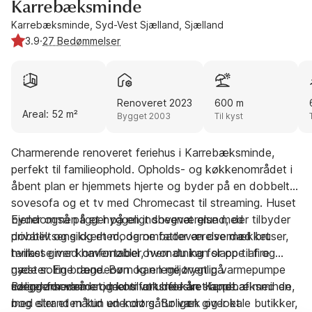
Karrebæksminde
Karrebæksminde, Syd-Vest Sjælland, Sjælland
3.9
·
27 Bedømmelser
Renoveret 2023
600 m
Areal: 52 m²
Bygget 2003
Til kyst
Charmerende renoveret feriehus i Karrebæksminde,
perfekt til familieophold. Opholds- og køkkenområdet i
åbent plan er hjemmets hjerte og byder på en dobbelt
sovesofa og et tv med Chromecast til streaming. Huset
byder også på et hyggeligt soveværelse med
Ejendommen ligger på en indhegnet grund, der tilbyder
dobbeltseng og et moderne badeværelse med bruser,
privatliv og sikkerhed, og omfatter en overdækket
hvilket giver komfortabel overnatning for op til fire
terrasse med havemøbler, hvor du kan slappe af og
gæster. En brændeovn og en miljøvenlig varmepumpe
nyde solrige dage. Børn kan lege trygt på
sørger for varme og komfort hele året rundt.
udendørsområdet, mens voksne kan slappe af med en
Beliggenheden er ideel til at udforske Karrebæksminde,
bog eller et måltid udendørs. Boligen giver et
med stranden kun en kort gåtur væk og lokale butikker,