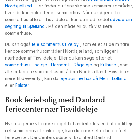
Nordsjælland
. Her finder du flere skønne sommerhusområder,
hvor du kan holde ferie i sommerhus. Når du søger efter
sommerhus til leje i Tisvildeleje, kan du med fordel
udvide din
søgning til Sjælland
. På den måde vil du få vist flere
sommerhuse.
Du kan også
leje sommerhus i Vejby
, som er et af de mindre
kendte sommerhusområder i Nordsjælland, som ligger i
nærheden af Tisvildeleje. Eller du kan søge efter et
sommerhus i Liseleje
,
Hornbæk
,
Rågeleje
og
Kulhuse
, som
alle er kendte sommerhusområder i Nordsjælland. Hvis du er
mere til ø-eventyr, kan du
leje sommerhus på Møn
,
Lolland
eller
Falster
.
Book feriebolig med Danland
Feriecenter nær Tisvildeleje
Hvis du gerne vil prøve noget lidt anderledes end at bo til leje
i et sommerhus i Tisvildeleje, kan du prøve et ophold på et
feriecenter. DanCenters søstervirksomhed Danland