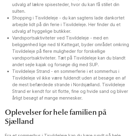
udvalg af lækre spisesteder, hvor du kan få stillet din
sulten.
Shopping i Tisvildeleje - du kan sagtens lade dankortet
arbejde lidt på din ferie i Tisvildeleje. Her finder du et
udvalg af hyggelige butikker.
Vandsportsaktiviteter ved Tisvildeleje - med en
beliggenhed lige ned til Kattegat, byder området omkring
Tisvildeleje på flere muligheder for forskellige
vandsportsaktiviteter. Tæt på Tisvildeleje kan du blandt
andet sejle kajak og forsøge dig med SUP.
Tisvildeleje Strand - en sommerferie i et sommerhus i
Tisvildeleje vil ikke være fuldendt uden at besøge en af
de mest befærdede strande i Nordsjælland. Tisvildeleje
Strand er kendt for sit flotte, fine og hvide sand og bliver
årligt besøgt af mange mennesker.
Oplevelser for hele familien på
Sjælland
Fra et sommerhus i Tisvildeleje kan du køre rundt på hele