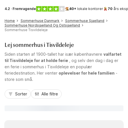
4.2 · Fremragende
40+
lokale kontorer
70
års eksp
Home
Sommerhuse Danmark
Sommerhuse Sjaelland
Sommerhuse Nordsjaelland Og Ostsjaelland
Sommerhuse Tisvildeleje
Lej sommerhus i Tisvildeleje
Siden starten af 1900-tallet har især københavnere
valfartet
til Tisvildeleje for at holde ferie
, og selv den dag i dag er
en ferie i sommerhus i Tisvildeleje en populær
feriedestination. Her venter
oplevelser for hele familien
-
store som små.
Sorter
Alle filtre