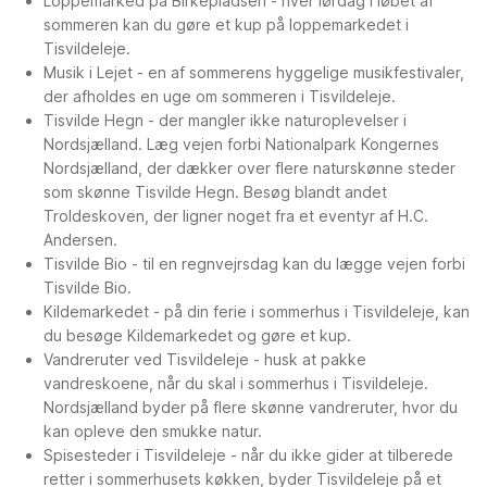
Loppemarked på Birkepladsen - hver lørdag i løbet af
sommeren kan du gøre et kup på loppemarkedet i
Tisvildeleje.
Musik i Lejet - en af sommerens hyggelige musikfestivaler,
der afholdes en uge om sommeren i Tisvildeleje.
Tisvilde Hegn - der mangler ikke naturoplevelser i
Nordsjælland. Læg vejen forbi Nationalpark Kongernes
Nordsjælland, der dækker over flere naturskønne steder
som skønne Tisvilde Hegn. Besøg blandt andet
Troldeskoven, der ligner noget fra et eventyr af H.C.
Andersen.
Tisvilde Bio - til en regnvejrsdag kan du lægge vejen forbi
Tisvilde Bio.
Kildemarkedet - på din ferie i sommerhus i Tisvildeleje, kan
du besøge Kildemarkedet og gøre et kup.
Vandreruter ved Tisvildeleje - husk at pakke
vandreskoene, når du skal i sommerhus i Tisvildeleje.
Nordsjælland byder på flere skønne vandreruter, hvor du
kan opleve den smukke natur.
Spisesteder i Tisvildeleje - når du ikke gider at tilberede
retter i sommerhusets køkken, byder Tisvildeleje på et