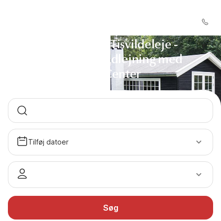
Sommerhus Tisvildeleje -
Sommerhusudlejning med
DanCenter
Tilføj datoer
Søg