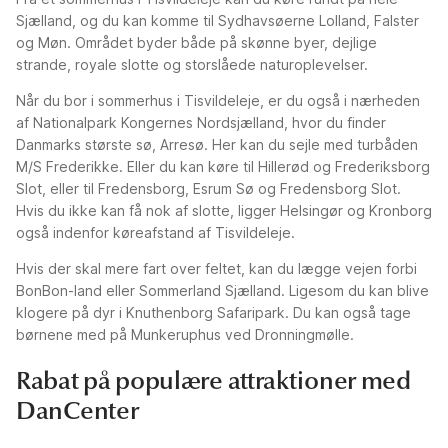
Sjælland, og du kan komme til Sydhavsøerne Lolland, Falster
og Møn. Området byder både på skønne byer, dejlige
strande, royale slotte og storslåede naturoplevelser.
Når du bor i sommerhus i Tisvildeleje, er du også i nærheden
af Nationalpark Kongernes Nordsjælland, hvor du finder
Danmarks største sø, Arresø. Her kan du sejle med turbåden
M/S Frederikke. Eller du kan køre til Hillerød og Frederiksborg
Slot, eller til Fredensborg, Esrum Sø og Fredensborg Slot.
Hvis du ikke kan få nok af slotte, ligger Helsingør og Kronborg
også indenfor køreafstand af Tisvildeleje.
Hvis der skal mere fart over feltet, kan du lægge vejen forbi
BonBon-land eller Sommerland Sjælland. Ligesom du kan blive
klogere på dyr i Knuthenborg Safaripark. Du kan også tage
børnene med på Munkeruphus ved Dronningmølle.
Rabat på populære attraktioner med
DanCenter