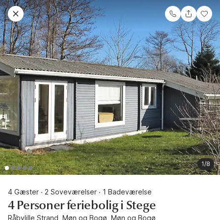
1/8
4 Gæster
2 Soveværelser
1 Badeværelse
·
·
4 Personer feriebolig i Stege
Råbylille Strand, Møn og Bogø, Møn og Bogø