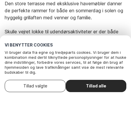
Den store terrasse med eksklusive havemøbler danner
de perfekte rammer for både en sommerdag i solen og
hyggelig grillaften med venner og familie.
Skulle vejret lokke til udendørsaktiviteter er der både
trampolin (brug af denne sker på lejers eget ansvar),
VI BENYTTER COOKIES
legetårn og sandkasse.
Vi bruger data fra egne og tredjeparts cookies. Vi bruger dem i
kombination med dertil tilknyttede personoplysninger for at huske
Udlejes ikke til ungdomsgrupper.
dine indstillinger, forbedre vores services, til at følge din brug af
hjemmesiden og lave trafikmålinger samt vise de mest relevante
budskaber til dig.
Bemærk: billeder er fra lignende hus.
Nedenfor kan du vælge at sige ok til alle cookies eller selv vælge,
hvilke af vores valgfrie cookies du vil acceptere.
Vælg ankomstdato
Tillad valgte
Tillad alle
. Du kan
Læs mere om vores cookie- og privatlivspolitik
Rejseperiode og gæster
trække dit samtykke tilbage
.
Her
Nødvendige: Disse cookies hjælper med at sikre, at vores
hjemmeside fungerer ved at aktivere grundlæggende funktioner
som for eksempel huske listen af favorithuse.
Dato
Vælg datoer
Nødvendige: Disse cookies hjælper med at sikre, at
Gæster
2 Gæster
vores hjemmeside fungerer ved at aktivere
grundlæggende funktioner som for eksempel huske