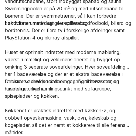
vandrutschebane, stort indbygget spabad og sauna.
Swimmingpoolen er på 20 m² og med rutschebane til
børnene. Der er svømmetræner, så I kan forbedre
konditionen med daglige svømmetag.
I aktivitetsrummet kan der spilles bordfodbold, billard og
bordtennis. Der er flere tv i forskellige afdelinger samt
PlayStation 4 og blu-ray afspiller.
Huset er optimalt indrettet med moderne møblering,
yderst rummeligt og veldimensioneret og bygget op
omkring 3 separate soveafdelinger. Hver soveafdeling
har 1 badeværelse og der er et ekstra badeværelse i
forbindelse med poolafdelingen. Derudover stor og
Det store opholdsrum, med udgang til terrassen, er
rummelige sovehems.
husets naturlige samlingspunkt med sofagruppe,
spisepladser og køkken.
Køkkenet er praktisk indrettet med køkken-ø, og
dobbelt opvaskemaskine, vask, ovn, køleskab og
kogeplader, så det er nemt at kokkerere til alle feriens
måltider.