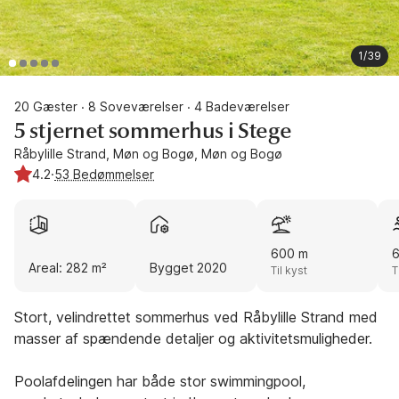
1/39
20 Gæster
8 Soveværelser
4 Badeværelser
·
·
5 stjernet sommerhus i Stege
Råbylille Strand, Møn og Bogø, Møn og Bogø
4.2
·
53 Bedømmelser
600 m
Areal: 282 m²
Bygget 2020
Til kyst
T
Stort, velindrettet sommerhus ved Råbylille Strand med
masser af spændende detaljer og aktivitetsmuligheder.
Poolafdelingen har både stor swimmingpool,