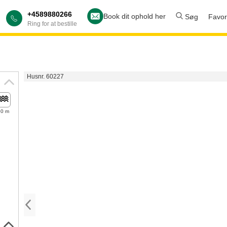
+4589880266
Book dit ophold her
Søg
Favori
Ring for at bestille
Husnr. 60227
50 m