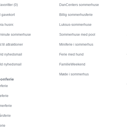
avoritter (0)
DanCenters sommerhuse
l gavekort
Billig sommerhusferie
ia husnr.
Luksus-sommerhuse
 minute sommerhuse
Sommerhuse med pool
 til attraktioner
Miniferie i sommerhus
eld nyhedsmail
Ferie med hund
ld nyhedsmail
FamilieWeekend
Møde i sommerhus
onferie
rferie
eferie
erferie
årsferie
erie