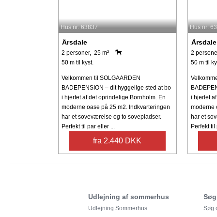
Hus nr: 63837
Hus nr: 6
Årsdale
Årsdale
2 personer, 25 m²
2 persone
50 m til kyst.
50 m til ky
Velkommen til SOLGAARDEN
Velkomm
BADEPENSION – dit hyggelige sted at bo
BADEPENSI
i hjertet af det oprindelige Bornholm. En
i hjertet 
moderne oase på 25 m2. Indkvarteringen
moderne o
har et soveværelse og to sovepladser.
har et so
Perfekt til par eller ...
Perfekt til 
fra 2.440 DKK
Udlejning af sommerhus
Søg
Udlejning Sommerhus
Søg o