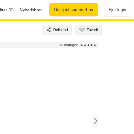
Udlej dit sommerhus
Ejer login
tter (0)
Nyhedsbrev
Huskategori:
★★★★★