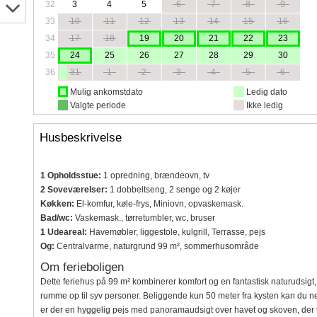
32
3
4
5
6
7
8
9
33
10
11
12
13
14
15
16
34
17
18
19
20
21
22
23
35
24
25
26
27
28
29
30
36
31
1
2
3
4
5
6
Mulig ankomstdato
Ledig dato
Valgte periode
Ikke ledig
Husbeskrivelse
1 Opholdsstue:
1 opredning, brændeovn, tv
2 Soveværelser:
1 dobbeltseng, 2 senge og 2 køjer
Køkken:
El-komfur, køle-frys, Miniovn, opvaskemask.
Bad/wc:
Vaskemask., tørretumbler, wc, bruser
1 Udeareal:
Havemøbler, liggestole, kulgrill, Terrasse, pejs
Og:
Centralvarme, naturgrund 99 m², sommerhusområde
Om ferieboligen
Dette feriehus på 99 m² kombinerer komfort og en fantastisk naturudsigt, 
rumme op til syv personer. Beliggende kun 50 meter fra kysten kan du nem
er der en hyggelig pejs med panoramaudsigt over havet og skoven, der ti