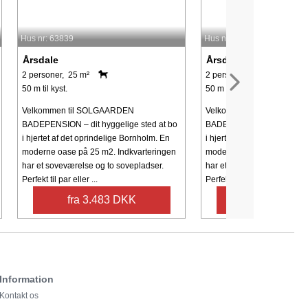
Hus nr: 63839
Hus nr: 63835
Årsdale
Årsdale
2 personer, 25 m²
2 personer, 25 m²
50 m til kyst.
50 m til kyst.
Velkommen til SOLGAARDEN
Velkommen til SOLGAAR
BADEPENSION – dit hyggelige sted at bo
BADEPENSION – dit hyggeli
i hjertet af det oprindelige Bornholm. En
i hjertet af det oprindelige
moderne oase på 25 m2. Indkvarteringen
moderne oase på 25 m2. Lej
har et soveværelse og to sovepladser.
har et soveværelse og to s
Perfekt til par eller ...
Perfekt til par eller ...
fra 3.483 DKK
fra 3.483 
Information
Kontakt os