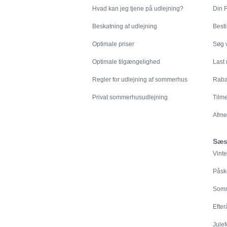
Hvad kan jeg tjene på udlejning?
Din
F
Beskatning af udlejning
Besti
Optimale priser
Søg v
Optimale tilgængelighed
Last
Regler for udlejning af sommerhus
Rabat
Privat sommerhusudlejning
Tilm
Afme
Sæs
Vinte
Påsk
Somm
Efter
Julef