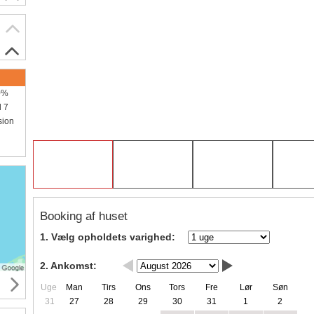
00%
d 7
sion
Booking af huset
1. Vælg opholdets varighed:
2. Ankomst:
Uge
Man
Tirs
Ons
Tors
Fre
Lør
Søn
31
27
28
29
30
31
1
2