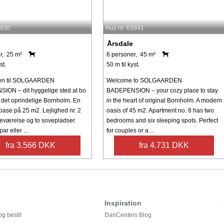
3830
Hus nr: 63841
Årsdale
r, 25 m²
6 personer, 45 m²
st.
50 m til kyst.
en til SOLGAARDEN
Welcome to SOLGAARDEN
ON – dit hyggelige sted at bo
BADEPENSION – your cozy place to stay
af det oprindelige Bornholm. En
in the heart of original Bornholm. A modern
ase på 25 m2. Lejlighed nr. 2
oasis of 45 m2. Apartment no. 8 has two
veværelse og to sovepladser.
bedrooms and six sleeping spots. Perfect
par eller ...
for couples or a ...
fra 3.566 DKK
fra 4.731 DKK
Inspiration
g bestil
DanCenters Blog