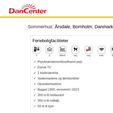
Sommerhus:
Årsdale
,
Bornholm
,
Danmark
Ferieboligfaciliteter
7
2
99m²
nej
nej
Inkl.
Pejs/brændeovn/bioethanol pejs
Dansk TV
1 badeværelse
Vaskemaskine og tørretumbler
Opvaskemaskine
Bygget 1900, renoveret i 2023
300 m til restaurant
300 m til indkøb
50 m til kyst