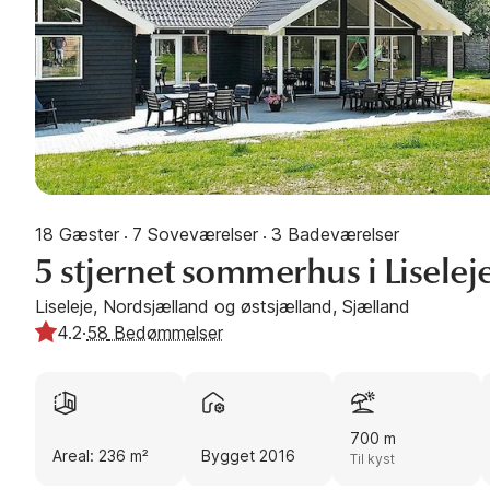
18 Gæster
7 Soveværelser
3 Badeværelser
·
·
5 stjernet sommerhus i Liselej
Liseleje, Nordsjælland og østsjælland, Sjælland
4.2
·
58
Bedømmelser
700 m
Areal: 236 m²
Bygget 2016
Til kyst