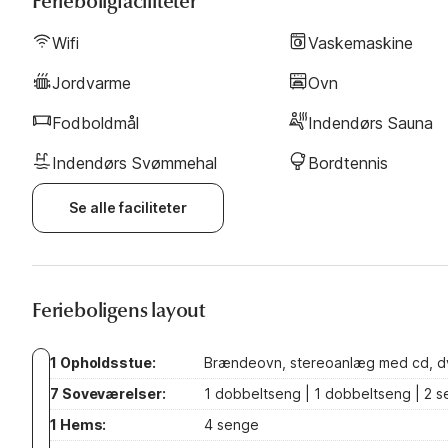
Ferieboligfaciliteter
Wifi
Vaskemaskine
Jordvarme
Ovn
Fodboldmål
Indendørs Sauna
Indendørs Svømmehal
Bordtennis
Se alle faciliteter
Ferieboligens layout
1 Opholdsstue:
Brændeovn, stereoanlæg med cd, dvd-
7 Soveværelser:
1 dobbeltseng | 1 dobbeltseng | 2 s
1 Hems:
4 senge