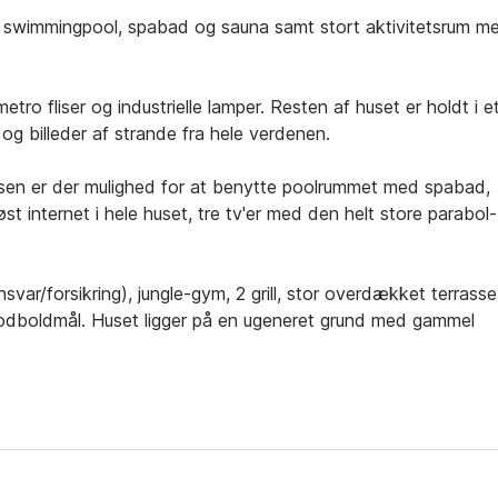
 swimmingpool, spabad og sauna samt stort aktivitetsrum m
tro fliser og industrielle lamper. Resten af huset er holdt i e
g billeder af strande fra hele verdenen.
sen er der mulighed for at benytte poolrummet med spabad,
 internet i hele huset, tre tv'er med den helt store parabol-
ar/forsikring), jungle-gym, 2 grill, stor overdækket terrasse
odboldmål. Huset ligger på en ugeneret grund med gammel