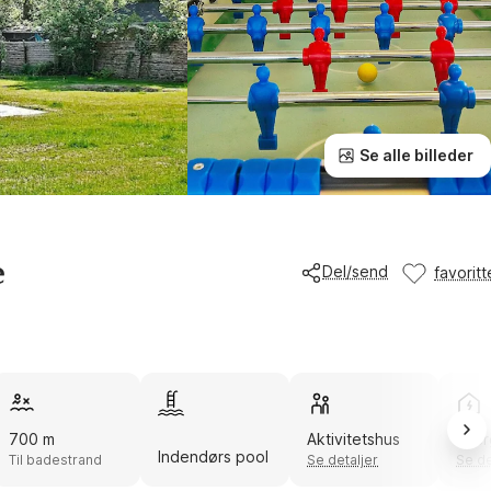
Se alle billeder
e
Del/send
favoritt
700 m
Aktivitetshus
Ener
Indendørs pool
Til badestrand
Se detaljer
Se de