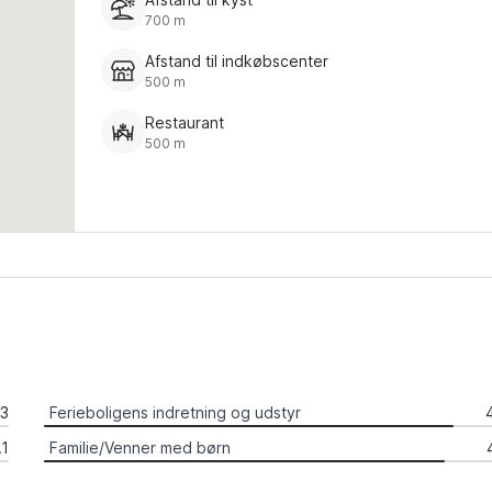
700 m
Afstand til indkøbscenter
500 m
Restaurant
500 m
.3
Ferieboligens indretning og udstyr
.1
Familie/Venner med børn