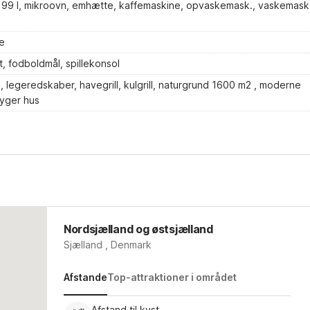
 - 99 l, mikroovn, emhætte, kaffemaskine, opvaskemask., vaskemask
e
t, fodboldmål, spillekonsol
 legeredskaber, havegrill, kulgrill, naturgrund 1600 m2 , moderne
yger hus
Nordsjælland og østsjælland
Sjælland , Denmark
Afstande
Top-attraktioner i området
Afstand til kyst