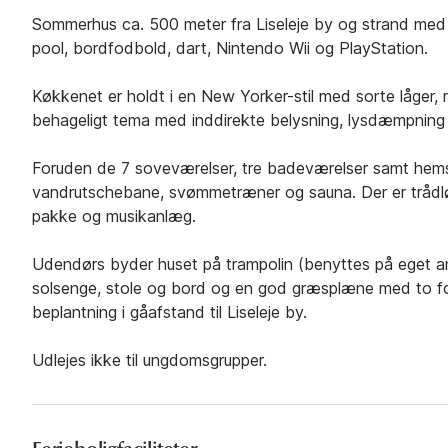
Sommerhus ca. 500 meter fra Liseleje by og strand med
pool, bordfodbold, dart, Nintendo Wii og PlayStation.
Køkkenet er holdt i en New Yorker-stil med sorte låger, me
behageligt tema med inddirekte belysning, lysdæmpning o
Foruden de 7 soveværelser, tre badeværelser samt hem
vandrutschebane, svømmetræner og sauna. Der er trådløst
pakke og musikanlæg.
Udendørs byder huset på trampolin (benyttes på eget ansv
solsenge, stole og bord og en god græsplæne med to f
beplantning i gåafstand til Liseleje by.
Udlejes ikke til ungdomsgrupper.