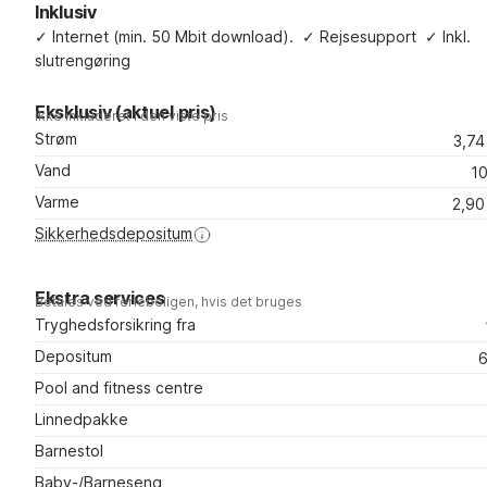
Inklusiv
✓
Internet (min. 50 Mbit download).
✓
Rejsesupport
✓
Inkl.
slutrengøring
Eksklusiv (aktuel pris)
Ikke inkluderet i den viste pris
Strøm
3,7
Vand
1
Varme
2,90
Sikkerhedsdepositum
Ekstra services
Betales ved ferieboligen, hvis det bruges
Tryghedsforsikring fra
Depositum
6
Pool and fitness centre
Linnedpakke
Barnestol
Baby-/Barneseng