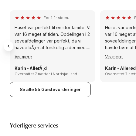
For 1 år siden.
F
Huset var perfekt til en stor familie. Vi
Huset var perfek
var 16 meget af tiden. Opdelingen i 2
var 16 meget af
soveafdelinger var perfekt, da vi
soveafdelinger 
havde bÃ¸rn af forskellig alder med.
havde børn af f
Huset var udstyret med alt, bl.a. 2
Huset var udsty
Vis mere
Vis mere
ovne og 2 opvaskemaskiner, mange
ovne og 2 opv
gryder. Servicet var desvÃ¦rre meget
gryder. Servic
Karin - AllerÃ¸d
Karin - Allerød
skÃ¥ret men brugbart.
Overnattet 7 nætter i Nordsjælland og
skåret men bru
Overnattet 7 nætter i Nordsjæ
østsjælland, Denmark
østsjælland, De
Se alle 55 Gæstevurderinger
Yderligere services