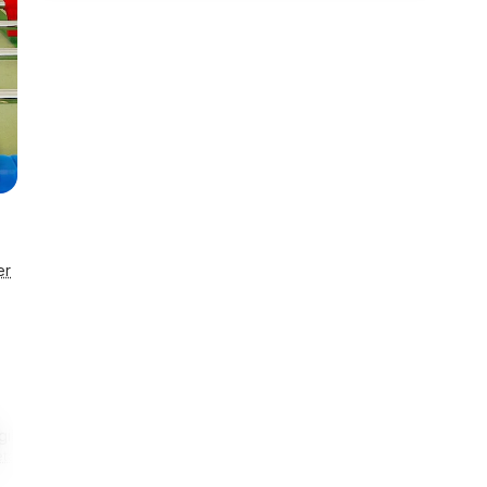
er
gihus
500 m
500 m
Eneståend
taljer
Til restaurant
Til indkøb
Husnr. 5658