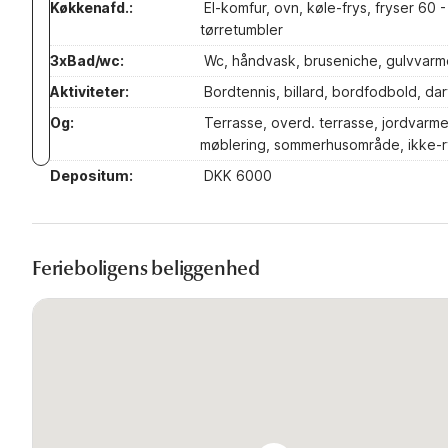
Køkkenafd.:
El-komfur, ovn, køle-frys, fryser 60
tørretumbler
3xBad/wc:
Wc, håndvask, bruseniche, gulvvarm
Aktiviteter:
Bordtennis, billard, bordfodbold, dar
Og:
Terrasse, overd. terrasse, jordvarme,
møblering, sommerhusområde, ikke-r
Depositum:
DKK 6000
Ferieboligens beliggenhed