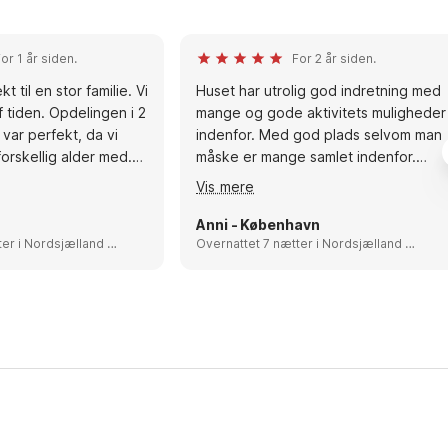
or 1 år siden.
For 2 år siden.
t til en stor familie. Vi
Huset har utrolig god indretning med
 tiden. Opdelingen i 2
mange og gode aktivitets muligheder
var perfekt, da vi
indenfor. Med god plads selvom man
orskellig alder med.
måske er mange samlet indenfor.
ret med alt, bl.a. 2
Store og dejlige opholdsrum. Og man
Vis mere
askemaskiner, mange
kan fra opholdsrum følge med i både
et var desværre meget
hvad der foregår i pool-området
Anni - København
gbart.
lland og
samt i aktivitetsrummet - og godt
Overnattet 7 nætter i Nordsjælland og
nmark
østsjælland, Denmark
udkig til haven. / Huset er rigtig godt
opdelt med 2 soveafdelinger samt
stor hems. / / Fantastisk indendørs
pool med rigtig god vandrutchebane
samt mulighed for modstrøm. Blev
brugt flittigt af både børn og voksne
:) God spa med god plads. Også
Sauna - nåede vi dog ikke at bruge. /
/ Stor lukket grund med masser af