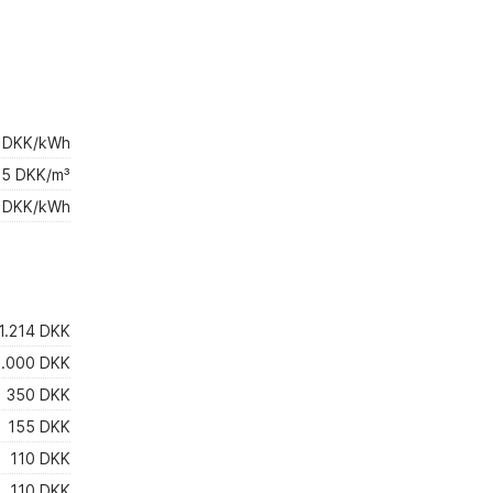
mulighed for udeaktivitet og leg.
Herligt til spil og leg for både børn
og voksne i haven. / / Super
beliggenhed tæt på strand og
Liseleje by. Charmerende område
med sjov minigolf og små elbiler til
4 DKK/kWh
børn mv. Gode muligheder for
05 DKK/m³
gåture. Samt forskellige café/
 DKK/kWh
spisemuligheder. Unikke små
butikker Og lille købmand i byen. /
Kan anbefale gåture til stranden og
Havtyren mv Anbefalinger: TIPS: /
Nyd huset og dets faciliteter både
1.214 DKK
indenfor og i haven. Huset indbyder
til, at man kan få sig en kanon sjov og
.000 DKK
aktiv uge både børn og voksne. / Og
350 DKK
nyd gåture til og langs stranden, og
155 DKK
til den charmerende by Liseleje med
dets unikke små forretninger og
110 DKK
spisesteder, og husk Havtyren -
110 DKK