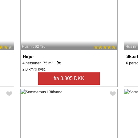
Hus nr: 62736
Hus nr
Højer
Skær
4 personer, 75 m²
6 pers
2,0 km til kyst.
fra 3.805 DKK