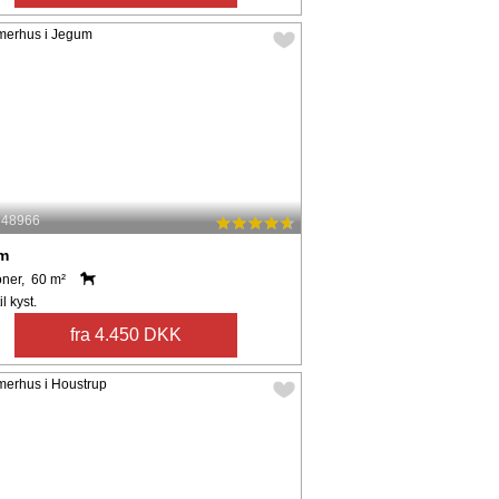
: 48966
m
oner, 60 m²
l kyst.
fra 4.450 DKK