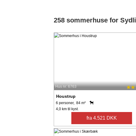
258 sommerhuse for Sydlig
Hus nr: 6763
Houstrup
6 personer, 84 m²
4,0 km til kyst.
fra 4.521 DKK