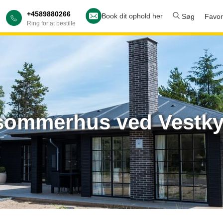
+4589880266
Book dit ophold her
Søg
Favori
Ring for at bestille
 sommerhus ved Vestky