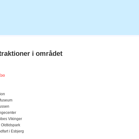
traktioner i området
d
Zoo
ion
 Museum
ussen
ingecenter
ibes Vikinger
 Oldtidspark
fart i Esbjerg