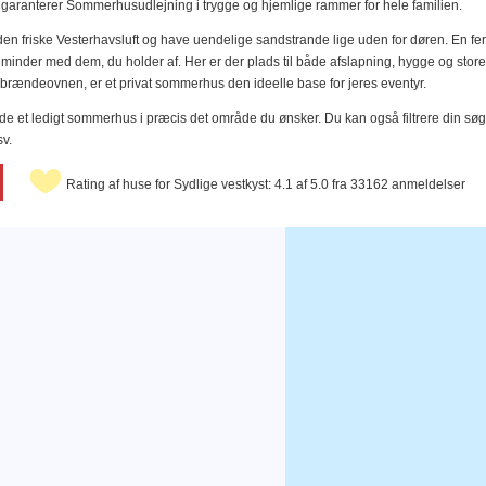
i garanterer Sommerhusudlejning i trygge og hjemlige rammer for hele familien.
 den friske Vesterhavsluft og have uendelige sandstrande lige uden for døren. En fer
minder med dem, du holder af. Her er der plads til både afslapning, hygge og store
an brændeovnen, er et privat sommerhus den ideelle base for jeres eventyr.
finde et ledigt sommerhus i præcis det område du ønsker. Du kan også filtrere din
v.
Rating af huse for Sydlige vestkyst: 4.1 af 5.0 fra 33162 anmeldelser