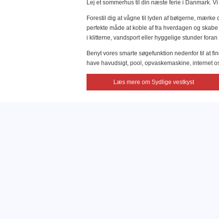
Lej et sommerhus til din næste ferie i Danmark. V
Forestil dig at vågne til lyden af bølgerne, mærke
perfekte måde at koble af fra hverdagen og skabe 
i klitterne, vandsport eller hyggelige stunder for
Benyt vores smarte søgefunktion nedenfor til at 
have havudsigt, pool, opvaskemaskine, internet os
Læs mere om Sydlige vestkyst