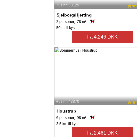
Hus nr: 33129
Sjelborg/Hjerting
2 personer, 78 m²
50 m til kyst.
fra 4.246 DKK
Hus nr: 43870
Houstrup
6 personer, 98 m²
3,5 km til kyst.
fra 2.461 DKK