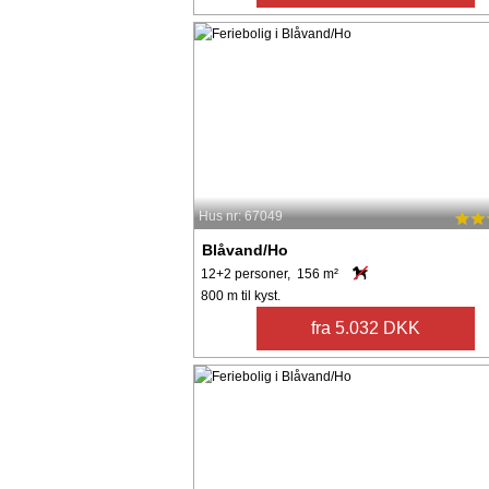
Hus nr: 67049
Blåvand/Ho
12+2 personer, 156 m²
800 m til kyst.
fra 5.032 DKK