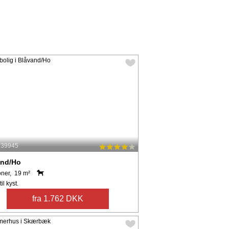
: 39945
and/Ho
oner, 19 m²
il kyst.
fra 1.762 DKK