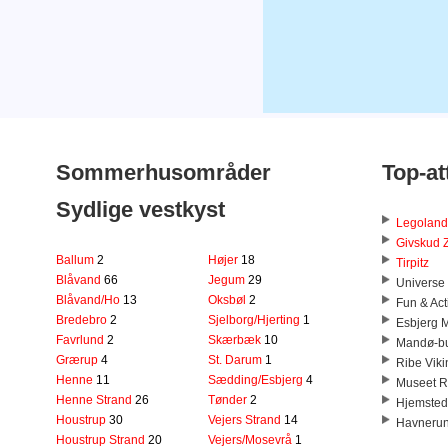
Sommerhusområder
Top-at
Sydlige vestkyst
Legolan
Givskud 
Ballum
2
Højer
18
Tirpitz
Blåvand
66
Jegum
29
Universe
Blåvand/Ho
13
Oksbøl
2
Fun & Act
Bredebro
2
Sjelborg/Hjerting
1
Esbjerg
Favrlund
2
Skærbæk
10
Mandø-b
Grærup
4
St. Darum
1
Ribe Vik
Henne
11
Sædding/Esbjerg
4
Museet R
Henne Strand
26
Tønder
2
Hjemsted
Houstrup
30
Vejers Strand
14
Havnerund
Houstrup Strand
20
Vejers/Mosevrå
1