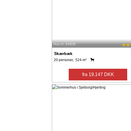
Hus nr: 64808
Skærbæk
20 personer, 524 m²
fra 19.147 DKK