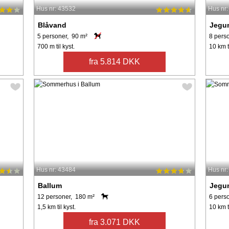
Hus nr: 43532
Hus nr
Blåvand
Jegu
5 personer, 90 m²
8 pers
700 m til kyst.
10 km ti
fra 5.814 DKK
Hus nr: 43484
Hus nr
Ballum
Jegu
12 personer, 180 m²
6 pers
1,5 km til kyst.
10 km ti
fra 3.071 DKK