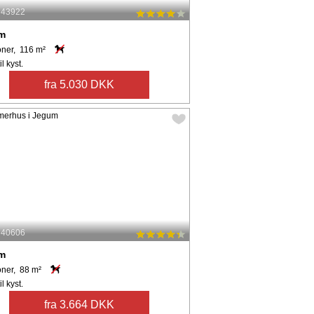
: 43922
m
oner, 116 m²
l kyst.
fra 5.030 DKK
: 40606
m
oner, 88 m²
l kyst.
fra 3.664 DKK