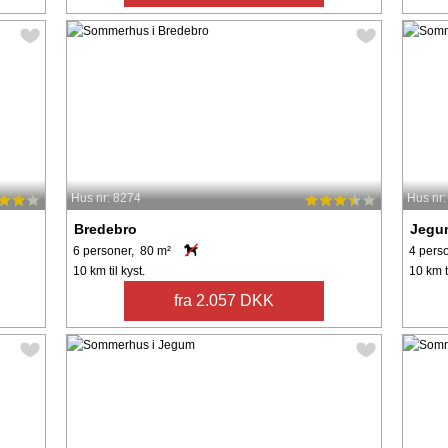
Hus nr: 8274
Hus nr
Bredebro
Jegu
6 personer, 80 m²
4 pers
10 km til kyst.
10 km ti
fra 2.057 DKK