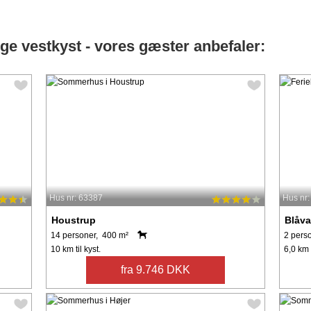
e vestkyst - vores gæster anbefaler:
Hus nr: 63387
Hus nr
Houstrup
Blåv
14 personer, 400 m²
2 pers
10 km til kyst.
6,0 km t
fra 9.746 DKK