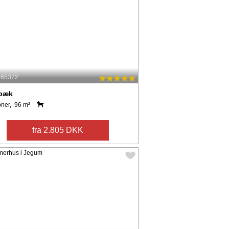
: 65372
bæk
oner, 96 m²
fra 2.805 DKK