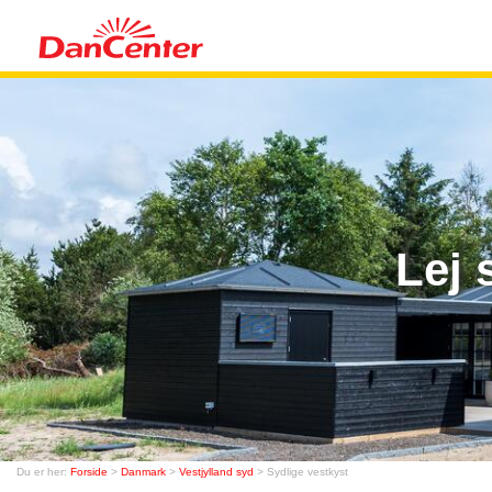
Lej
Du er her:
Forside
>
Danmark
>
Vestjylland syd
> Sydlige vestkyst