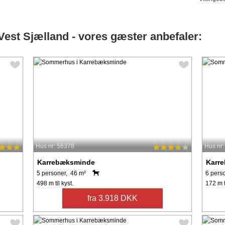
est Sjælland - vores gæster anbefaler:
Hus nr: 56378
Hus nr
Karrebæksminde
Karr
5 personer, 46 m²
6 pers
498 m til kyst.
172 m t
fra 3.918 DKK