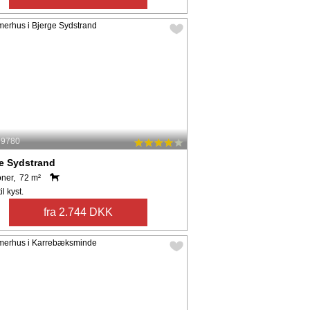
: 9780
e Sydstrand
oner, 72 m²
il kyst.
fra 2.744 DKK