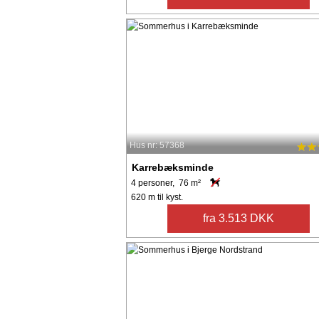
Hus nr: 57368
Karrebæksminde
4 personer, 76 m²
620 m til kyst.
fra 3.513 DKK