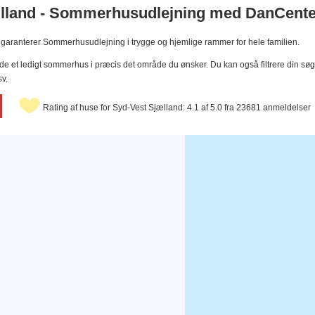
land - Sommerhusudlejning med DanCente
i garanterer Sommerhusudlejning i trygge og hjemlige rammer for hele familien.
finde et ledigt sommerhus i præcis det område du ønsker. Du kan også filtrere din
v.
Rating af huse for Syd-Vest Sjælland: 4.1 af 5.0 fra 23681 anmeldelser