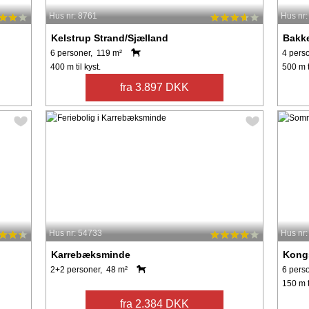
Hus nr: 8761
Hus nr
Kelstrup Strand/Sjælland
Bakke
6 personer, 119 m²
4 pers
400 m til kyst.
500 m t
fra 3.897 DKK
Hus nr: 54733
Hus nr
Karrebæksminde
Kong
2+2 personer, 48 m²
6 pers
150 m t
fra 2.384 DKK