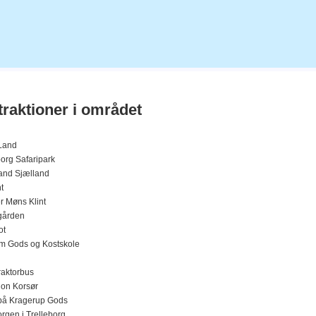
traktioner i området
Land
org Safaripark
nd Sjælland
t
r Møns Klint
gården
ot
lm Gods og Kostskole
raktorbus
ion Korsør
på Kragerup Gods
rgen i Trelleborg