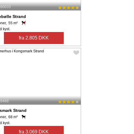
: 60033
bølle Strand
oner, 55 m²
il kyst.
fra 2.805 DKK
: 8488
smark Strand
oner, 68 m²
il kyst.
fra 3.069 DKK