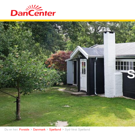
S
Du er her:
Forside
>
Danmark
>
Sjælland
> Syd-Vest Sjælland