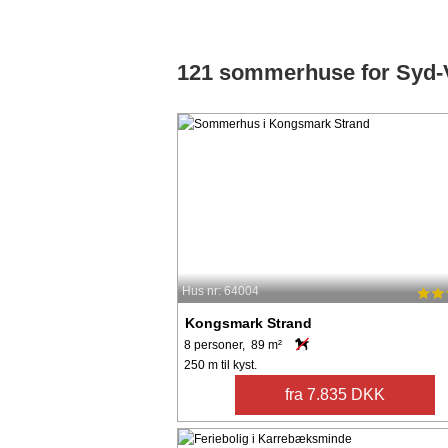
121 sommerhuse for Syd-V
Hus nr: 64004
Kongsmark Strand
8 personer, 89 m²
250 m til kyst.
fra 7.835 DKK