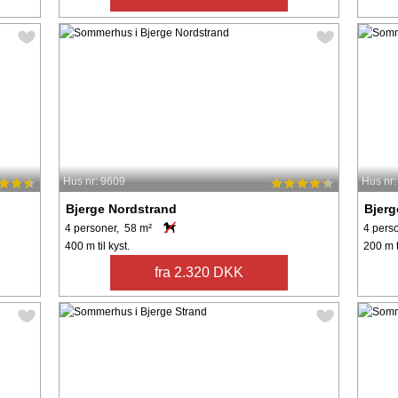
Hus nr: 9609
Hus nr
Bjerge Nordstrand
Bjerg
4 personer, 58 m²
4 pers
400 m til kyst.
200 m t
fra 2.320 DKK