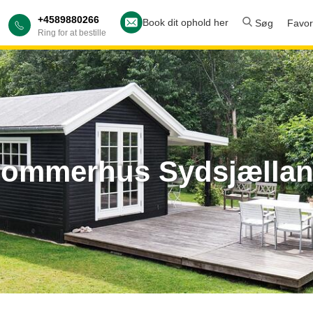
+4589880266
Book dit ophold her
Søg
Favori
Ring for at bestille
ommerhus Sydsjælla