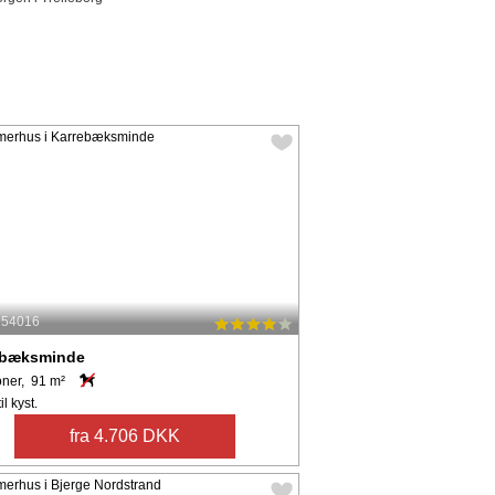
: 54016
ebæksminde
oner, 91 m²
il kyst.
fra 4.706 DKK