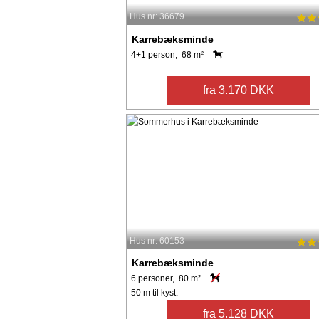
Hus nr: 36679
Karrebæksminde
4+1 person, 68 m²
fra 3.170 DKK
Hus nr: 60153
Karrebæksminde
6 personer, 80 m²
50 m til kyst.
fra 5.128 DKK