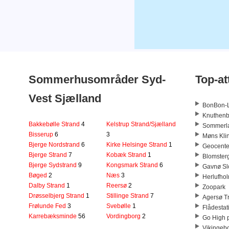
Sommerhusområder Syd-
Top-at
Vest Sjælland
BonBon-
Knuthenb
Bakkebølle Strand
4
Kelstrup Strand/Sjælland
Sommerla
Bisserup
6
3
Møns Klin
Bjerge Nordstrand
6
Kirke Helsinge Strand
1
Geocente
Bjerge Strand
7
Kobæk Strand
1
Blomster
Bjerge Sydstrand
9
Kongsmark Strand
6
Gavnø Sl
Bøged
2
Næs
3
Herlufho
Dalby Strand
1
Reersø
2
Zoopark
Drøsselbjerg Strand
1
Stillinge Strand
7
Agersø T
Frølunde Fed
3
Svebølle
1
Flådestat
Karrebæksminde
56
Vordingborg
2
Go High 
Vikingebo