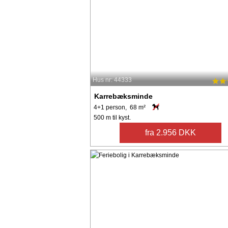
Hus nr: 44333
Karrebæksminde
4+1 person, 68 m²
500 m til kyst.
fra 2.956 DKK