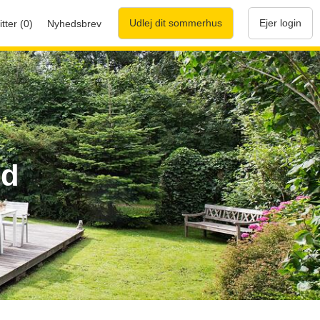
Udlej dit sommerhus
Ejer login
tter (0)
Nyhedsbrev
nd