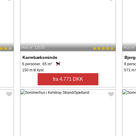
Hus nr: 12533
Hus nr
Karrebæksminde
Bjerg
6 personer, 65 m²
8 pers
150 m til kyst.
571 m t
fra 4.771 DKK