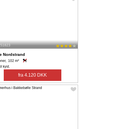
: 51823
e Nordstrand
oner, 102 m²
il kyst.
fra 4.120 DKK