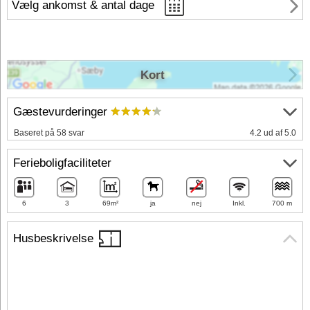
Vælg ankomst & antal dage
Kort
Gæstevurderinger
Baseret på 58 svar
4.2 ud af 5.0
Ferieboligfaciliteter
6
3
69m²
ja
nej
Inkl.
700 m
Husbeskrivelse