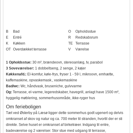
B
Bad
O
Opholdsstue
E
Entré
R
Redskabsrum
K
Køkken
TE
Terrasse
OT
Overdækket terrasse
V
Værelse
1 Opholdsstue:
30 m², brændeovn, stereoanlæg, tv, parabol
3 Soveværelser:
1 dobbeltseng, 2 senge, 2 køjer
Køkkenafd.:
El-komfur, køle-frys, fryser 1 - 59 l, mikroovn, emhætte,
kaffemaskine, opvaskemask., vaskemaskine
Bad/wc:
Wc, håndvask, bruseniche, gulvvarme
Og:
Terrasse, el-varme, legeredskaber, havegrill, anlagt have 1500 m²,
hyggelig møblering, sommerhusområde, ikke-ryger hus
Om ferieboligen
Tæt ved Østerby på Læsø ligger dette sommerhus godt ugenert og delvis
omkranset af skov og natur og ca. 700 meter til stranden, hvortil der er sti
direkte. Selve huset er omkranset af birketræer. Indgang til entre,
badeværelse og 2 værelser. Stor stue med udgang til terrasse,