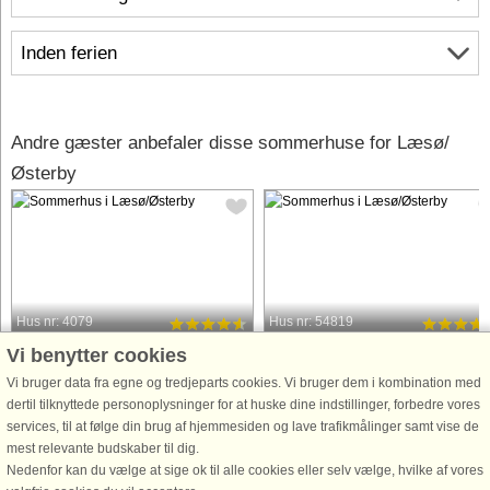
Inden ferien
Andre gæster anbefaler disse sommerhuse for Læsø/
Østerby
Hus nr: 4079
Hus nr: 54819
Vi benytter cookies
Læsø/Østerby
Læsø/Østerby
6 personer, 89 m²
8 personer, 128 m²
Vi bruger data fra egne og tredjeparts cookies. Vi bruger dem i kombination med
200 m til kyst.
250 m til kyst.
dertil tilknyttede personoplysninger for at huske dine indstillinger, forbedre vores
services, til at følge din brug af hjemmesiden og lave trafikmålinger samt vise de
Sommerhus med en særdeles unik og
Velkommen til Læsø, Østerby, hvor d
mest relevante budskaber til dig.
skøn beliggenhed med udsigt til havet
finder dette kvalitetssommerhus fra
Nedenfor kan du vælge at sige ok til alle cookies eller selv vælge, hvilke af vores
og den flotte lynggrund. Sommerhuset
2023. Et hus, hvor ejeren har været