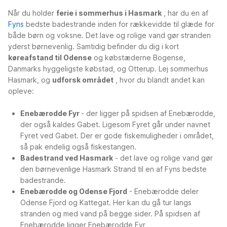
Når du holder
ferie i sommerhus i Hasmark
, har du en af
Fyns
bedste badestrande inden for rækkevidde til glæde for
både børn og voksne. Det lave og rolige vand gør stranden
yderst børnevenlig. Samtidig befinder du dig i kort
køreafstand til Odense
og købstæderne Bogense,
Danmarks hyggeligste købstad, og Otterup. Lej sommerhus
Hasmark, og
udforsk området
, hvor du blandt andet kan
opleve:
Enebærodde Fyr
- der ligger på spidsen af Enebærodde,
der også kaldes Gabet. Ligesom Fyret går under navnet
Fyret ved Gabet. Der er gode fiskemuligheder i området,
så pak endelig også fiskestangen.
Badestrand ved Hasmark
- det lave og rolige vand gør
den børnevenlige Hasmark Strand til en af Fyns bedste
badestrande.
Enebærodde og Odense Fjord
- Enebærodde deler
Odense Fjord og Kattegat. Her kan du gå tur langs
stranden og med vand på begge sider. På spidsen af
Enebærodde ligger Enebærodde Fyr