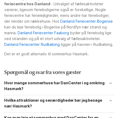
feriecentre hos Danland
. Udvalget af fællesaktiviteter
varierer, ligesom ferieboligerne også er forskellige. Nogle
feriecentre har ferielejligheder, mens andre har ferieboliger,
der minder om rækkehuse. Hos
Danland Feriecenter Bogense
kan du leje feriebolig i Bogense på Nordfyn nær strand og
marina.
Danland Feriecenter Faaborg
byder på feriebolig lige
ved stranden og på et stort udvalg af fællesaktiviteter.
Danland Feriecenter Rudkøbing
ligger på havnen i Rudkøbing.
Det er et godt alternativ til sommerhus Hasmark.
Spørgsmål og svar fra vores gæster
Hvor mange sommerhuse har DanCenter i og omkring
Hasmark?
DanCenter Sommerhusudlejning Hasmark har et mindre antal
sommerhuse til udlejning. Udvider du din søgning til at dække hele
Hvilke attraktioner og seværdigheder bør jeg besøge
Nordfyn eller Fyn, får du et langt større udvalg af sommerhuse.
nær Hasmark?
Området omkring Hasmark byder på flere skønne naturoplevelser i
det flade landskab og ved kysten. Samtidig er du i køreafstand til Fyns
Kan man leje et sommerhus med DanCenter for en