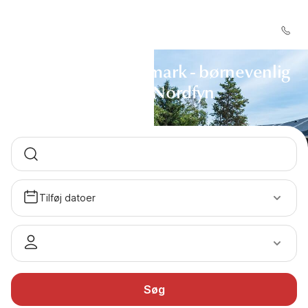
Sommerhus i Hasmark - børnevenlig
ferie på Nordfyn
Tilføj datoer
Søg