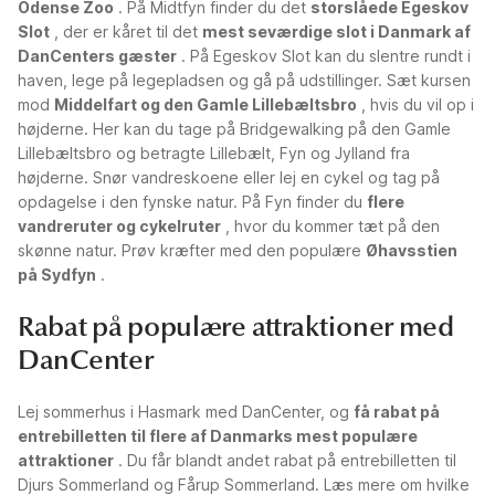
Odense Zoo
. På Midtfyn finder du det
storslåede Egeskov
Slot
, der er kåret til det
mest seværdige slot i Danmark af
DanCenters gæster
. På Egeskov Slot kan du slentre rundt i
haven, lege på legepladsen og gå på udstillinger. Sæt kursen
mod
Middelfart og den Gamle Lillebæltsbro
, hvis du vil op i
højderne. Her kan du tage på Bridgewalking på den Gamle
Lillebæltsbro og betragte Lillebælt, Fyn og Jylland fra
højderne. Snør vandreskoene eller lej en cykel og tag på
opdagelse i den fynske natur. På Fyn finder du
flere
vandreruter og cykelruter
, hvor du kommer tæt på den
skønne natur. Prøv kræfter med den populære
Øhavsstien
på Sydfyn
.
Rabat på populære attraktioner med
DanCenter
Lej sommerhus i Hasmark med DanCenter, og
få rabat på
entrebilletten til flere af Danmarks mest populære
attraktioner
. Du får blandt andet rabat på entrebilletten til
Djurs Sommerland og Fårup Sommerland. Læs mere om hvilke