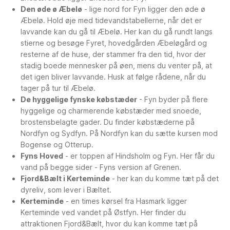
Den øde ø Æbelø
- lige nord for Fyn ligger den øde ø
Æbelø. Hold øje med tidevandstabellerne, når det er
lavvande kan du gå til Æbelø. Her kan du gå rundt langs
stierne og besøge Fyret, hovedgården Æbeløgård og
resterne af de huse, der stammer fra den tid, hvor der
stadig boede mennesker på øen, mens du venter på, at
det igen bliver lavvande. Husk at følge rådene, når du
tager på tur til Æbelø.
De hyggelige fynske købstæder
- Fyn byder på flere
hyggelige og charmerende købstæder med snoede,
brostensbelagte gader. Du finder købstæderne på
Nordfyn og Sydfyn. På Nordfyn kan du sætte kursen mod
Bogense og Otterup.
Fyns Hoved
- er toppen af Hindsholm og Fyn. Her får du
vand på begge sider - Fyns version af Grenen.
Fjord&Bælt i Kerteminde
- her kan du komme tæt på det
dyreliv, som lever i Bæltet.
Kerteminde
- en times kørsel fra Hasmark ligger
Kerteminde ved vandet på Østfyn. Her finder du
attraktionen Fjord&Bælt, hvor du kan komme tæt på