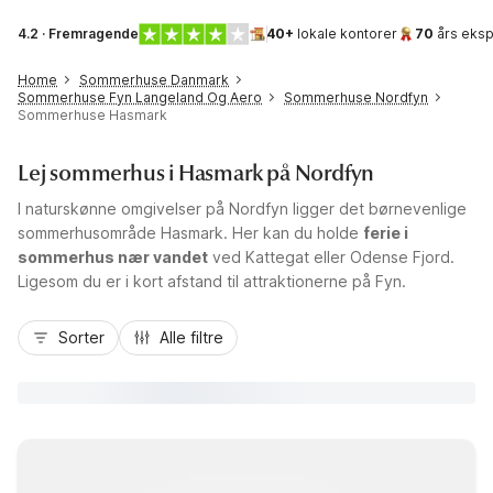
4.2 · Fremragende
40+
lokale kontorer
70
års eksp
Home
Sommerhuse Danmark
Sommerhuse Fyn Langeland Og Aero
Sommerhuse Nordfyn
Sommerhuse Hasmark
Lej sommerhus i Hasmark på Nordfyn
I naturskønne omgivelser på Nordfyn ligger det børnevenlige
sommerhusområde Hasmark. Her kan du holde
ferie i
sommerhus nær vandet
ved Kattegat eller Odense Fjord.
Ligesom du er i kort afstand til attraktionerne på Fyn.
Sorter
Alle filtre