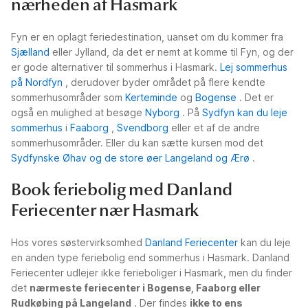
nærheden af Hasmark
Fyn er en oplagt feriedestination, uanset om du kommer fra
Sjælland
eller Jylland, da det er nemt at komme til Fyn, og der
er gode alternativer til sommerhus i Hasmark.
Lej sommerhus
på Nordfyn
, derudover byder området på flere kendte
sommerhusområder som
Kerteminde
og
Bogense
. Det er
også en mulighed at besøge
Nyborg
. På
Sydfyn kan du leje
sommerhus
i
Faaborg
,
Svendborg
eller et af de andre
sommerhusområder. Eller du kan sætte kursen mod det
Sydfynske Øhav og de store øer Langeland og Ærø
.
Book feriebolig med Danland
Feriecenter nær Hasmark
Hos vores søstervirksomhed
Danland Feriecenter
kan du leje
en anden type feriebolig end sommerhus i Hasmark. Danland
Feriecenter udlejer ikke ferieboliger i Hasmark, men du finder
det
nærmeste feriecenter i Bogense, Faaborg eller
Rudkøbing på Langeland
. Der findes
ikke to ens