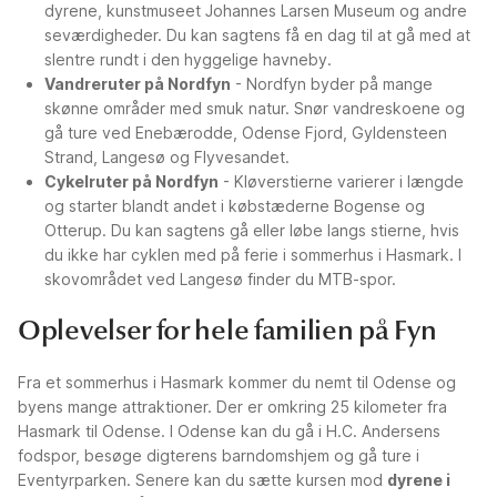
dyrene, kunstmuseet Johannes Larsen Museum og andre
seværdigheder. Du kan sagtens få en dag til at gå med at
slentre rundt i den hyggelige havneby.
Vandreruter på Nordfyn
- Nordfyn byder på mange
skønne områder med smuk natur. Snør vandreskoene og
gå ture ved Enebærodde, Odense Fjord, Gyldensteen
Strand, Langesø og Flyvesandet.
Cykelruter på Nordfyn
- Kløverstierne varierer i længde
og starter blandt andet i købstæderne Bogense og
Otterup. Du kan sagtens gå eller løbe langs stierne, hvis
du ikke har cyklen med på ferie i sommerhus i Hasmark. I
skovområdet ved Langesø finder du MTB-spor.
Oplevelser for hele familien på Fyn
Fra et sommerhus i Hasmark kommer du nemt til Odense og
byens mange attraktioner. Der er omkring 25 kilometer fra
Hasmark til Odense. I Odense kan du gå i H.C. Andersens
fodspor, besøge digterens barndomshjem og gå ture i
Eventyrparken. Senere kan du sætte kursen mod
dyrene i