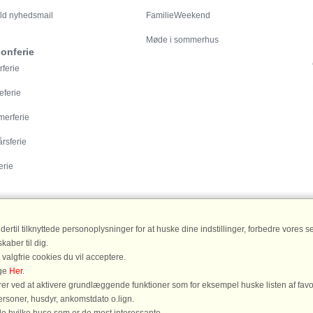
ld nyhedsmail
FamilieWeekend
Møde i sommerhus
onferie
rferie
eferie
erferie
årsferie
erie
til tilknyttede personoplysninger for at huske dine indstillinger, forbedre vores serv
aber til dig.
 valgfrie cookies du vil acceptere.
havet
|
Sommerhus Bornholm
|
Sommerhus Blåvand
|
Sommerhus Skagen
|
Somme
age
Her
.
r ved at aktivere grundlæggende funktioner som for eksempel huske listen af favo
personer, husdyr, ankomstdato o.lign.