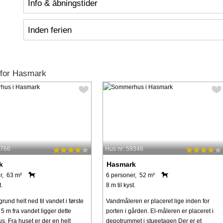
Info & åbningstider
Inden ferien
 for Hasmark
7766
Hus nr: 59346
k
Hasmark
r, 63 m²
6 personer, 52 m²
t.
8 m til kyst.
rund helt ned til vandet i første
Vandmåleren er placeret lige inden for
5 m fra vandet ligger dette
porten i gården. El-måleren er placeret i
. Fra huset er der en helt
depotrummet i stueetagen Der er et