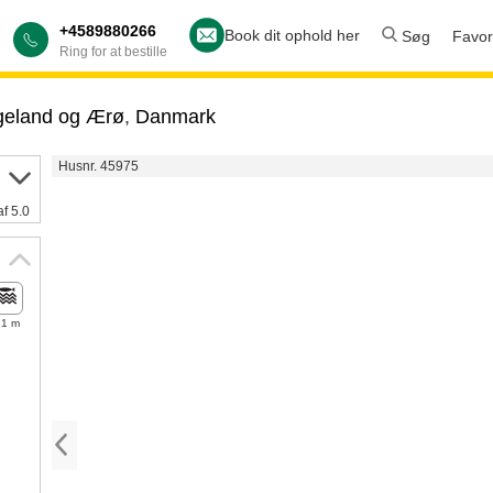
+4589880266
Book dit ophold her
Søg
Favori
Ring for at bestille
geland og Ærø
,
Danmark
Husnr. 45975
af 5.0
71 m