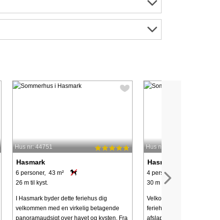
Hus nr: 44751
Hus nr: 65763
Hasmark
Hasmark
6 personer, 43 m²
4 personer, 59 m²
26 m til kyst.
30 m til kyst.
I Hasmark byder dette feriehus dig
Velkommen til et lyst og i
velkommen med en virkelig betagende
feriehus på 59 m², der er per
panoramaudsigt over havet og kysten. Fra
afslappende ferie tæt på v