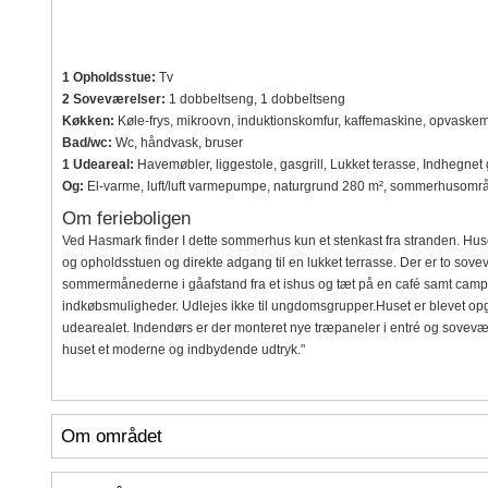
1 Opholdsstue:
Tv
2 Soveværelser:
1 dobbeltseng, 1 dobbeltseng
Køkken:
Køle-frys, mikroovn, induktionskomfur, kaffemaskine, opvaske
Bad/wc:
Wc, håndvask, bruser
1 Udeareal:
Havemøbler, liggestole, gasgrill, Lukket terasse, Indhegnet
Og:
El-varme, luft/luft varmepumpe, naturgrund 280 m², sommerhusområ
Om ferieboligen
Ved Hasmark finder I dette sommerhus kun et stenkast fra stranden. Hus
og opholdsstuen og direkte adgang til en lukket terrasse. Der er to sov
sommermånederne i gåafstand fra et ishus og tæt på en café samt campi
indkøbsmuligheder. Udlejes ikke til ungdomsgrupper.Huset er blevet op
udearealet. Indendørs er der monteret nye træpaneler i entré og sovevæ
huset et moderne og indbydende udtryk."
Om området