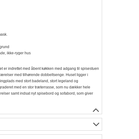
mask.
 grund
de, ikke-ryger hus
et er indrettet med åbent køkken med adgang til spisestuen
eværelser med tilhørende dobbeltsenge. Huset ligger i
ngplads med stort badeland, stort legeland og
graderet med en stor træterrasse, som nu dækker hele
relser samt indsat nyt spisebord og sofabord, som giver