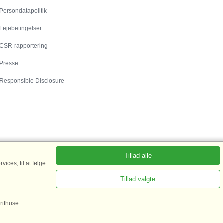
Persondatapolitik
Lejebetingelser
CSR-rapportering
Presse
Responsible Disclosure
Tillad alle
ices, til at følge
Tillad valgte
rhus Fanø
|
Sommerhus Rømø
|
Sommerhus i
rithuse.