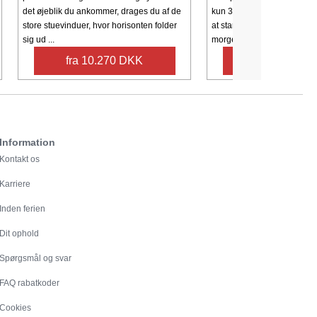
det øjeblik du ankommer, drages du af de
kun 30 meter fra stranden, 
store stuevinduer, hvor horisonten folder
at starte dagen med en forf
sig ud ...
morgendukkert ...
fra 10.270 DKK
fra 5.427 
Information
Kontakt os
Karriere
Inden ferien
Dit ophold
Spørgsmål og svar
FAQ rabatkoder
Cookies