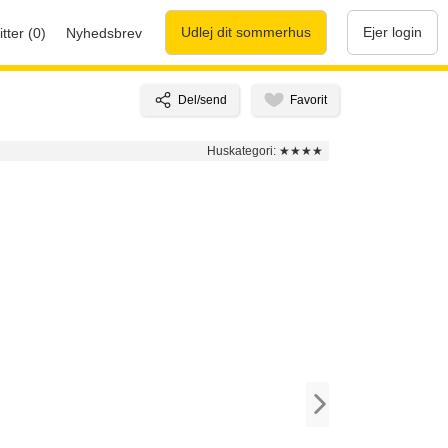
Udlej dit sommerhus
Ejer login
tter (0)
Nyhedsbrev
Huskategori:
★★★★