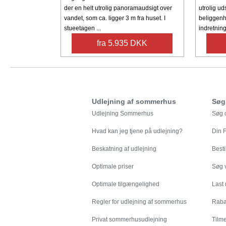
der en helt utrolig panoramaudsigt over
utrolig ud
vandet, som ca. ligger 3 m fra huset. I
beliggenh
stueetagen ...
indretning
fra 5.935 DKK
Udlejning af sommerhus
Søg
Udlejning Sommerhus
Søg o
Hvad kan jeg tjene på udlejning?
Din
F
Beskatning af udlejning
Besti
Optimale priser
Søg v
Optimale tilgængelighed
Last
Regler for udlejning af sommerhus
Rabat
Privat sommerhusudlejning
Tilm