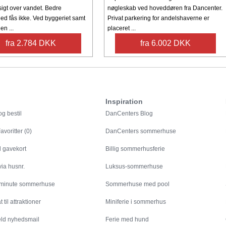
sigt over vandet. Bedre
nøgleskab ved hoveddøren fra Dancenter.
ed fås ikke. Ved byggeriet samt
Privat parkering for andelshaverne er
en ...
placeret ...
fra 2.784 DKK
fra 6.002 DKK
Inspiration
g bestil
DanCenters Blog
avoritter (0)
DanCenters sommerhuse
l gavekort
Billig sommerhusferie
ia husnr.
Luksus-sommerhuse
 minute sommerhuse
Sommerhuse med pool
 til attraktioner
Miniferie i sommerhus
eld nyhedsmail
Ferie med hund