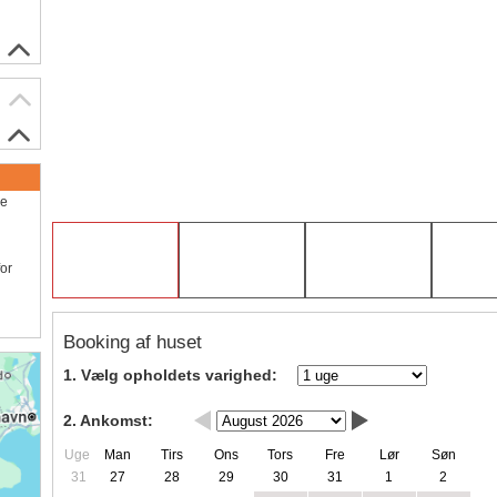
ve
for
Booking af huset
1. Vælg opholdets varighed:
2. Ankomst:
Uge
Man
Tirs
Ons
Tors
Fre
Lør
Søn
31
27
28
29
30
31
1
2