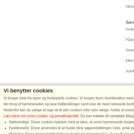
Afme
Sæs
Vinte
Påsk
Somm
Efter
Julef
Vi benytter cookies
Vi bruger data fra egne og tredjeparts cookies. Vi bruger dem i kombination med der
Destinationer
din brug af hjemmesiden og lave trafikmålinger samt vise de mest relevante budsk
Nedenfor kan du vælge at sige ok til alle cookies eller selv vælge, hvilke af vores
Sommerhuse i Danmark
|
Sommerhus ved Vester
Læs mere om vores cookie- og privatlivspolitik
. Du kan trække dit samtykke tilb
Tyskland
|
Sommerhuse i Sverige
|
Hytte i Norge
Nødvendige: Disse cookies hjælper med at sikre, at vores hjemmeside fungere
Funktionelle: Disse anvendes til at huske dine søgeindstillinger, f.eks. antal 