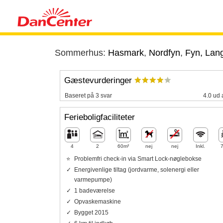
Sommerhus:
Hasmark
,
Nordfyn
,
Fyn, Lan
Gæstevurderinger
Baseret på 3 svar
4.0 ud 
Ferieboligfaciliteter
4
2
60m²
nej
nej
Inkl.
Problemfri check-in via Smart Lock-nøglebokse
Energivenlige tiltag (jordvarme, solenergi eller
varmepumpe)
1 badeværelse
Opvaskemaskine
Bygget 2015