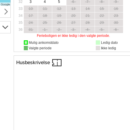
32
3
4
5
6
7
8
9
33
10
11
12
13
14
15
16
34
17
18
19
20
21
22
23
35
24
25
26
27
28
29
30
36
31
1
2
3
4
5
6
Ferieboligen er ikke ledig i den valgte periode.
Mulig ankomstdato
Ledig dato
Valgte periode
Ikke ledig
Husbeskrivelse