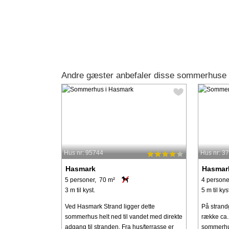
Andre gæster anbefaler disse sommerhuse
Hus nr: 95744
Hus nr: 3
Hasmark
Hasmar
5 personer, 70 m²
4 persone
3 m til kyst.
5 m til kys
Ved Hasmark Strand ligger dette
På strandg
sommerhus helt ned til vandet med direkte
række ca. 
adgang til stranden. Fra hus/terrasse er
sommerhus