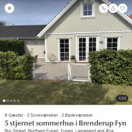
1/33
8 Gæster
3 Soveværelser
2 Badeværelser
·
·
5 stjernet sommerhus i Brenderup Fyn
Bro Strand, Northern Funen, Funen, Langeland and Ærø