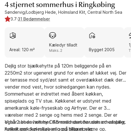
4 stjernet sommerhus i Ringkøbing
Søndervig/Lodbjerg Hede, Holmsland Klit, Central North Sea
3.7
·
31 Bedømmelser
Kæledyr tilladt
1
Areal: 120 m²
Bygget 2005
Maks. 2
T
Dejlig stor bjælkehytte på 120m beliggende på en
2250m2 stor ugeneret grund for enden af lukket vej. Der
er terrasse mod syd/øst samt et overdækket dæk der
vender mod vest, hvor solnedgangen kan nydes.
Sommerhuset er indrettet med åbent køkken,
spiseplads og TV stue. Køkkenet er udstyret med
amerikansk køle-fryseskab og Airfryer. Der er 3
værelser med 2 senge og hems med 2 senge. Der er
også 2 badeværelser. Sommerhuset har solvarmeanlæg,
Vi har sat en helt ny DAB-radio derude uden cd-afspiller.
hvilket gør den miljøvenlig og billig at varme op.
Amerikansk køleskab er også tilgængelig.