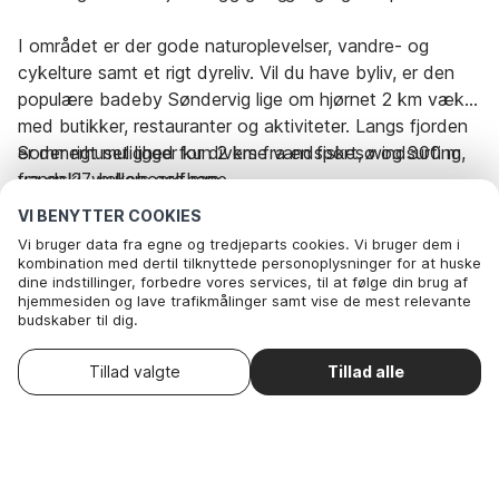
I området er der gode naturoplevelser, vandre- og
cykelture samt et rigt dyreliv. Vil du have byliv, er den
populære badeby Søndervig lige om hjørnet 2 km væk
med butikker, restauranter og aktiviteter. Langs fjorden
er der rigt mulighed for diverse vandsport, windsurfing,
Sommerhuset ligger kun 2 km fra en fiskesø og 300 m
vandski, wakeboard mm.
fra en 27-hullers golfbane.
VI BENYTTER COOKIES
Vi bruger data fra egne og tredjeparts cookies. Vi bruger dem i
Rejseperiode og gæster
kombination med dertil tilknyttede personoplysninger for at huske
dine indstillinger, forbedre vores services, til at følge din brug af
hjemmesiden og lave trafikmålinger samt vise de mest relevante
Dato
Vælg datoer
budskaber til dig.
Nedenfor kan du vælge at sige ok til alle cookies eller selv vælge,
hvilke af vores valgfrie cookies du vil acceptere.
Vælg ankomstdato
Gæster
2 Gæster
Tillad valgte
Tillad alle
. Du kan
Læs mere om vores cookie- og privatlivspolitik
trække dit samtykke tilbage
.
Her
Nødvendige: Disse cookies hjælper med at sikre, at vores
hjemmeside fungerer ved at aktivere grundlæggende funktioner
som for eksempel huske listen af favorithuse.
Nødvendige: Disse cookies hjælper med at sikre, at