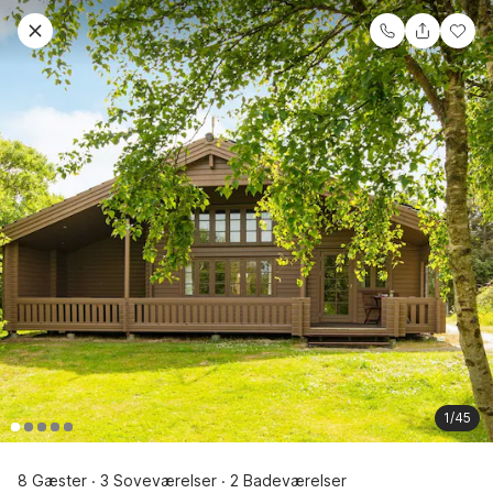
1/45
8 Gæster
3 Soveværelser
2 Badeværelser
·
·