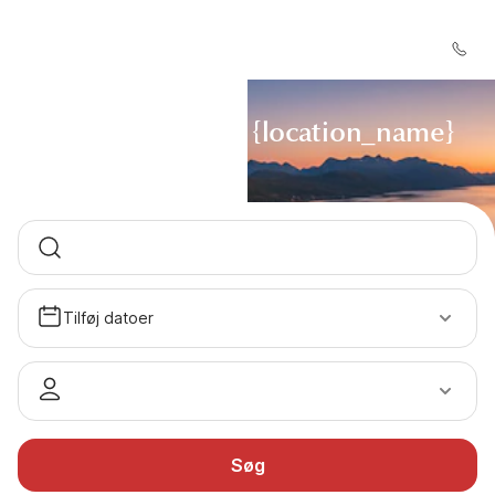
Lej {filter_string} i {location_name}
Tilføj datoer
Søg