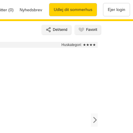
Udlej dit sommerhus
Ejer login
tter (0)
Nyhedsbrev
Huskategori:
★★★★