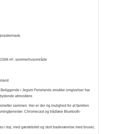
 opvaskemask.
ave 1568 m², sommerhusområde
eland
ie. Beliggende i Jegum Ferielands smukke omgivelser har
 indbydende atmosfære.
smelter sammen. Her er der rig mulighed for at familien
amingtjenester. Chromecast og trådløse Bluetooth-
es i top, med gæstetoilet og stort badeværelse med bruser,