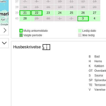
37
7
8
9
10
11
12
13
38
14
15
16
17
18
19
20
39
21
22
23
24
25
26
27
40
28
29
30
1
2
3
4
Mulig ankomstdato
Ledig dato
Valgte periode
Ikke ledig
Husbeskrivelse
B
Bad
H
Hems
K
Køkken
OT
Overdækk
S
Sauna
SP
Spisestu
TE
Terrasse
V
Værelse