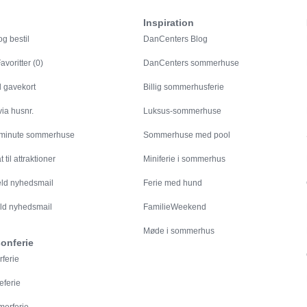
Inspiration
g bestil
DanCenters Blog
avoritter (0)
DanCenters sommerhuse
l gavekort
Billig sommerhusferie
ia husnr.
Luksus-sommerhuse
 minute sommerhuse
Sommerhuse med pool
 til attraktioner
Miniferie i sommerhus
eld nyhedsmail
Ferie med hund
ld nyhedsmail
FamilieWeekend
Møde i sommerhus
onferie
rferie
eferie