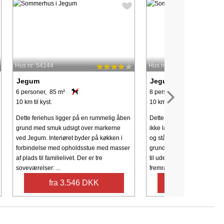
Hus nr: 54144
Hus nr: 43922
Jegum
Jegum
6 personer, 85 m²
8 personer, 116 m²
10 km til kyst.
10 km til kyst.
Dette feriehus ligger på en rummelig åben
Dette indbydende feriehus 
grund med smuk udsigt over markerne
ikke langt fra den smukke V
ved Jegum. Interiøret byder på køkken i
og står på en rummelig 1.7
forbindelse med opholdsstue med masser
grund. Gæsterne vil finde 
af plads til familielivet. Der er tre
til udendørs aktiviteter samt
soveværelser: ...
fremragende ...
fra 3.546 DKK
fra 5.030 