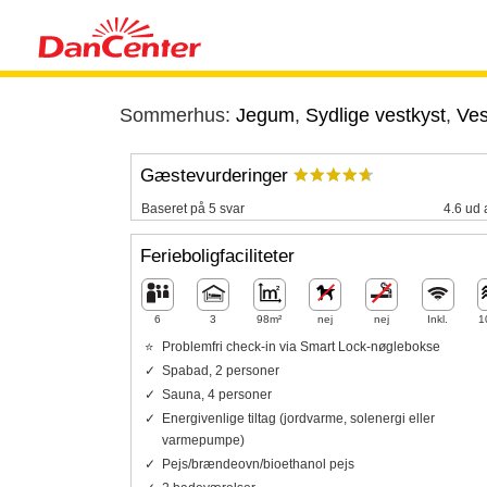
Sommerhus:
Jegum
,
Sydlige vestkyst
,
Ves
Gæstevurderinger
Baseret på 5 svar
4.6 ud 
Ferieboligfaciliteter
6
3
98m²
nej
nej
Inkl.
1
Problemfri check-in via Smart Lock-nøglebokse
Spabad, 2 personer
Sauna, 4 personer
Energivenlige tiltag (jordvarme, solenergi eller
varmepumpe)
Pejs/brændeovn/bioethanol pejs