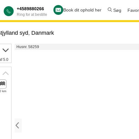
+4589880266
Book dit ophold her
Søg
Favori
Ring for at bestille
tjylland syd
,
Danmark
Husnr. 58259
af 5.0
0 km