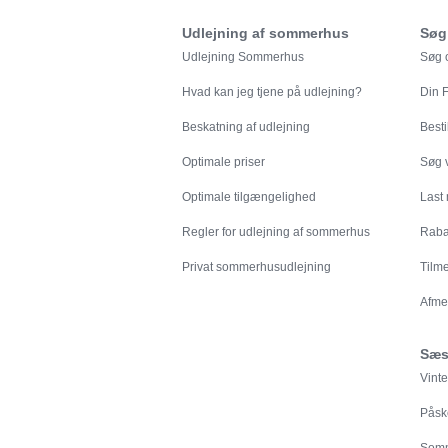
Udlejning af sommerhus
Søg
Udlejning Sommerhus
Søg o
Hvad kan jeg tjene på udlejning?
Din
F
Beskatning af udlejning
Besti
Optimale priser
Søg v
Optimale tilgængelighed
Last
Regler for udlejning af sommerhus
Rabat
Privat sommerhusudlejning
Tilm
Afme
Sæs
Vinte
Påsk