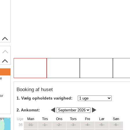
ve
Booking af huset
for
1. Vælg opholdets varighed:
2. Ankomst:
Uge
Man
Tirs
Ons
Tors
Fre
Lør
Søn
36
31
1
2
3
4
5
6