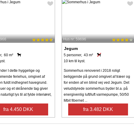
8966
Hus nr: 59696
Jegum
r, 60 m²
5 personer, 43 m²
yst.
10 km til kyst.
nder I dette hyggelige og
Sommerhus renoveret i 2018 roligt
ende feriehus, omgivet af
beliggende på grund omgivet af træer og
en fuldt indhegnet havegrund.
for enden af en blind vej ved Jegum. Det
duer og et skrånende tag giver
veludstyrede sommerhus byder bl.a. på
aturligt lys til at fylde interiøret,
energivenlig luft/luft varmepumpe, 50/50
Mbit fibernet ...
fra 4.450 DKK
fra 3.482 DKK