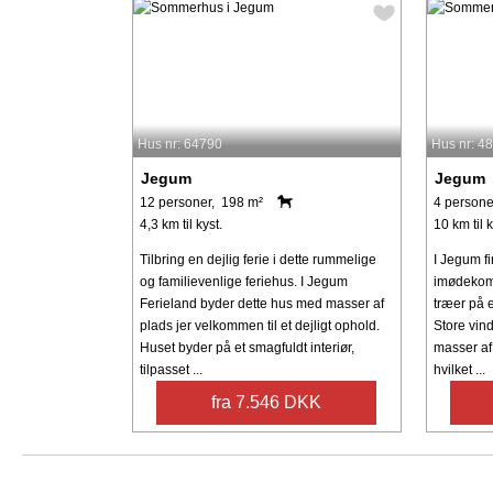
Hus nr: 64790
Hus nr: 4
Jegum
Jegum
12 personer, 198 m²
4 persone
4,3 km til kyst.
10 km til k
Tilbring en dejlig ferie i dette rummelige
I Jegum fi
og familievenlige feriehus. I Jegum
imødekomm
Ferieland byder dette hus med masser af
træer på 
plads jer velkommen til et dejligt ophold.
Store vin
Huset byder på et smagfuldt interiør,
masser af n
tilpasset ...
hvilket ...
fra 7.546 DKK