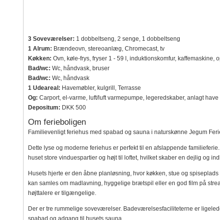
3 Soveværelser:
1 dobbeltseng, 2 senge, 1 dobbeltseng
1 Alrum:
Brændeovn, stereoanlæg, Chromecast, tv
Køkken:
Ovn, køle-frys, fryser 1 - 59 l, induktionskomfur, kaffemaskine,
Bad/wc:
Wc, håndvask, bruser
Bad/wc:
Wc, håndvask
1 Udeareal:
Havemøbler, kulgrill, Terrasse
Og:
Carport, el-varme, luft/luft varmepumpe, legeredskaber, anlagt h
Depositum:
DKK 500
Om ferieboligen
Familievenligt feriehus med spabad og sauna i naturskønne Jegum Feri
Dette lyse og moderne feriehus er perfekt til en afslappende familiefer
huset store vinduespartier og højt til loftet, hvilket skaber en dejlig og
Husets hjerte er den åbne planløsning, hvor køkken, stue og spiseplads 
kan samles om madlavning, hyggelige brætspil eller en god film på stre
højttalere er tilgængelige.
Der er tre rummelige soveværelser. Badeværelsesfaciliteterne er ligeled
spabad og adgang til husets sauna.