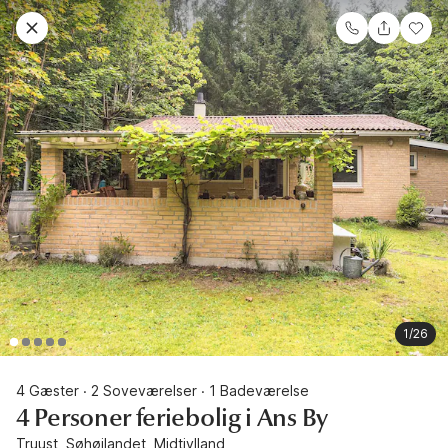
1/26
4 Gæster
2 Soveværelser
1 Badeværelse
·
·
4 Personer feriebolig i Ans By
Truust, Søhøjlandet, Midtjylland