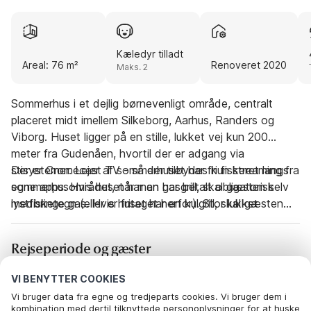
Kæledyr tilladt
Areal: 76 m²
Renoveret 2020
Maks. 2
Sommerhus i et dejlig børnevenligt område, centralt
placeret midt imellem Silkeborg, Aarhus, Randers og
Viborg. Huset ligger på en stille, lukket vej kun 200
meter fra Gudenåen, hvortil der er adgang via
stisystemer. Lejer af sommerhuset har fri fiskeret langs
Der er Cromecast TV - så der tilbydes kun streaming fra
sommerhusområdet, når man har betalt obligatorisk
egne apps. Hvis huset har en gasgrill, skal gæsten selv
lystfisketegn (eller er fritaget herfor). Stor lukket
medbringe gas. Hvis huset har en kulgrill, skal gæsten
NATURGRUND, omkranset af tæt buskads og træer på
selv medbringe kul.
alle fire sider. På grunden er der flere terrasser samt
Rejseperiode og gæster
aktiviteter for børnene i form af sandkasse og
gynge-/klatrestativ. Via stisystem er der hurtigt adgang
VI BENYTTER COOKIES
til områdets store fælles legeplads samt til den
Dato
Vælg datoer
Vi bruger data fra egne og tredjeparts cookies. Vi bruger dem i
udendørs swimmingpool, som er åben og til fri
kombination med dertil tilknyttede personoplysninger for at huske