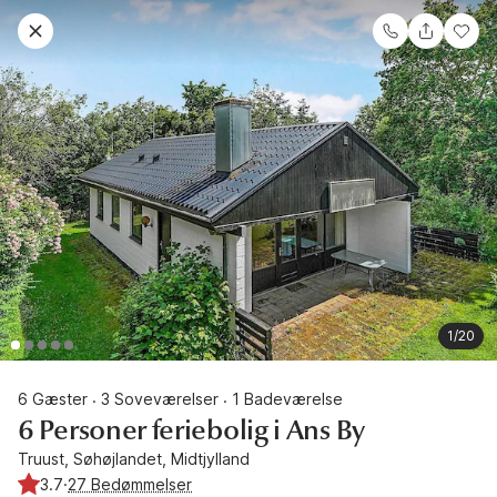
1/20
6 Gæster
3 Soveværelser
1 Badeværelse
·
·
6 Personer feriebolig i Ans By
Truust, Søhøjlandet, Midtjylland
3.7
·
27 Bedømmelser