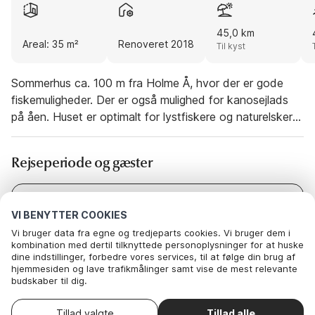
45,0 km
Areal: 35 m²
Renoveret 2018
Til kyst
Sommerhus ca. 100 m fra Holme Å, hvor der er gode
fiskemuligheder. Der er også mulighed for kanosejlads
på åen. Huset er optimalt for lystfiskere og naturelskere,
da der er fiskerenseplads og stor fælles fryser på 60-99
l til opbevaring af fisk (ingen garanti for plads i fryseren)
Rejseperiode og gæster
i fælleshus. Fiskekort kan købes ved Brugsen.
Fælleshus på 80 m2 bygget i 2008 med frit, trådløst
internet (egen pc skal medbringes). Vaskemaskine mod
Dato
I dag
-
I morgen
VI BENYTTER COOKIES
betaling. Sommerhuset er beliggende tæt ved
Gæster
2 Gæster
Vi bruger data fra egne og tredjeparts cookies. Vi bruger dem i
fælleshuset og på egen naturgrund med
kombination med dertil tilknyttede personoplysninger for at huske
parkeringsmulighed helt op til sommerhuset. Børnene
dine indstillinger, forbedre vores services, til at følge din brug af
kan lege i skoven og nyde fårene på marken.
hjemmesiden og lave trafikmålinger samt vise de mest relevante
budskaber til dig.
Nedenfor kan du vælge at sige ok til alle cookies eller selv vælge,
Denne feriebolig er ikke tilgængelig på de
Skift
hvilke af vores valgfrie cookies du vil acceptere.
datoer
valgte datoer. Prøv andre datoer.
Tillad valgte
Tillad alle