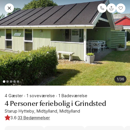
1/36
4 Gæster
1 soveværelse
1 Badeværelse
·
·
4 Personer feriebolig i Grindsted
Starup Hytteby, Midtjylland, Midtjylland
3.6
·
33 Bedømmelser