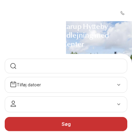
Sommerhus Starup Hytteby -
Sommerhusudlejning med
DanCenter
Tilføj datoer
Søg