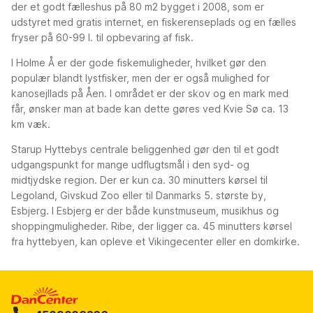
der et godt fælleshus på 80 m2 bygget i 2008, som er
udstyret med gratis internet, en fiskerenseplads og en fælles
fryser på 60-99 l. til opbevaring af fisk.
I Holme Å er der gode fiskemuligheder, hvilket gør den
populær blandt lystfisker, men der er også mulighed for
kanosejllads på Åen. I området er der skov og en mark med
får, ønsker man at bade kan dette gøres ved Kvie Sø ca. 13
km væk.
Starup Hyttebys centrale beliggenhed gør den til et godt
udgangspunkt for mange udflugtsmål i den syd- og
midtjydske region. Der er kun ca. 30 minutters kørsel til
Legoland, Givskud Zoo eller til Danmarks 5. største by,
Esbjerg. I Esbjerg er der både kunstmuseum, musikhus og
shoppingmuligheder. Ribe, der ligger ca. 45 minutters kørsel
fra hyttebyen, kan opleve et Vikingecenter eller en domkirke.