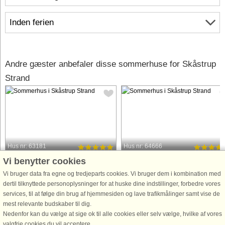
Inden ferien
Andre gæster anbefaler disse sommerhuse for Skåstrup
Strand
Hus nr: 63181
Hus nr: 64666
Vi benytter cookies
Skåstrup Strand
Skåstrup Strand
24 personer, 263 m²
20 personer, 263 m²
Vi bruger data fra egne og tredjeparts cookies. Vi bruger dem i kombination med
500 m til kyst.
500 m til kyst.
dertil tilknyttede personoplysninger for at huske dine indstillinger, forbedre vores
services, til at følge din brug af hjemmesiden og lave trafikmålinger samt vise de
En Luksuriøs Ferieoplevelse ved
Stort sommerhus med fælles
mest relevante budskaber til dig.
Skåstrup Strand Dette hus er det
legeplads ved Skåstrup Strand til 20
Nedenfor kan du vælge at sige ok til alle cookies eller selv vælge, hvilke af vores
perfekte valg for store familier og
personer I et dejligt
valgfrie cookies du vil acceptere.