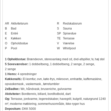
AR
Aktivitetsrum
R
Redskabsrum
B
Bad
S
Sauna
E
Entré
SP
Spisestue
K
Køkken
TE
Terrasse
O
Opholdsstue
V
Værelse
P
Pool
W
Whirlpool
1 Opholdsstue:
Brændeovn, stereoanlæg med cd, dvd-afspiller, tv, høj stol
5 Soveværelser:
1 dobbeltseng, 1 dobbeltseng, 2 senge, 2 senge,
2 senge
1 Hems:
4 opredninger
Køkkenafd.:
El-komfur, ovn, køle-frys, mikroovn, emhætte, kaffemaskine,
opvaskemask., vaskemask., tørretumbler
2xBad/wc:
Wc, håndvask, bruseniche, gulvvarme
Aktiviteter:
Bordtennis, billard, bordfodbold, dart
Og:
Terrasse, jordvarme, legeredskaber, havegrill, kulgrill, naturgrund 1240
m², moderne møblering, sommerhusområde, ikke-ryger hus
Depositum:
DKK 5000