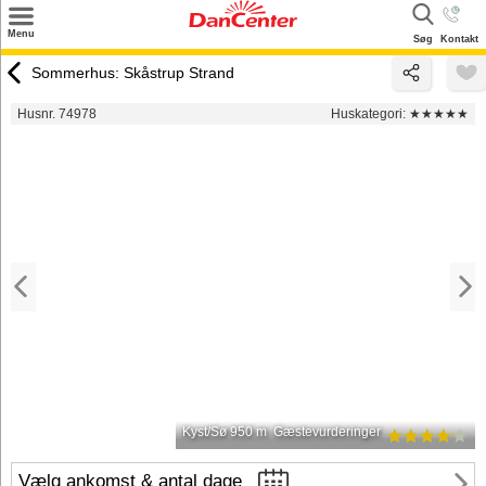
×
Menu
Søg
Kontakt
Søg
Sommerhus: Skåstrup Strand
Tilbud
Husnr. 74978
Huskategori:
★★★★★
Destinationer
Inspiration
Info
Kontakt
Udlejning af sommerhus
Ejer
Kyst/Sø 950 m
Gæstevurderinger
Vælg ankomst & antal dage