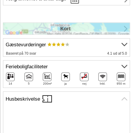
Kort
Gæstevurderinger
Baseret på 70 svar
4.1 ud af 5.0
Ferieboligfaciliteter
14
5
200m²
ja
nej
Inkl.
950 m
Husbeskrivelse