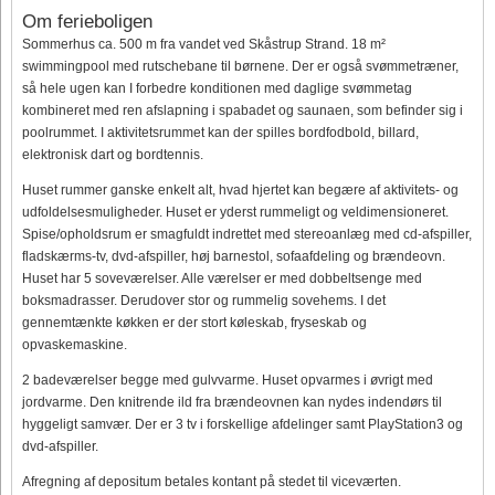
Om ferieboligen
Sommerhus ca. 500 m fra vandet ved Skåstrup Strand. 18 m²
swimmingpool med rutschebane til børnene. Der er også svømmetræner,
så hele ugen kan I forbedre konditionen med daglige svømmetag
kombineret med ren afslapning i spabadet og saunaen, som befinder sig i
poolrummet. I aktivitetsrummet kan der spilles bordfodbold, billard,
elektronisk dart og bordtennis.
Huset rummer ganske enkelt alt, hvad hjertet kan begære af aktivitets- og
udfoldelsesmuligheder. Huset er yderst rummeligt og veldimensioneret.
Spise/opholdsrum er smagfuldt indrettet med stereoanlæg med cd-afspiller,
fladskærms-tv, dvd-afspiller, høj barnestol, sofaafdeling og brændeovn.
Huset har 5 soveværelser. Alle værelser er med dobbeltsenge med
boksmadrasser. Derudover stor og rummelig sovehems. I det
gennemtænkte køkken er der stort køleskab, fryseskab og
opvaskemaskine.
2 badeværelser begge med gulvvarme. Huset opvarmes i øvrigt med
jordvarme. Den knitrende ild fra brændeovnen kan nydes indendørs til
hyggeligt samvær. Der er 3 tv i forskellige afdelinger samt PlayStation3 og
dvd-afspiller.
Afregning af depositum betales kontant på stedet til viceværten.