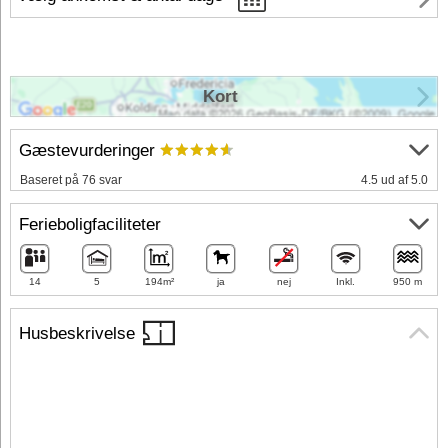
Kort
Gæstevurderinger
Baseret på 76 svar
4.5 ud af 5.0
Ferieboligfaciliteter
14
5
194m²
ja
nej
Inkl.
950 m
Husbeskrivelse