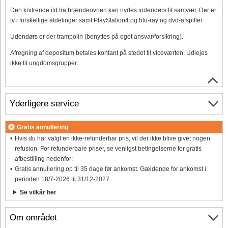
Den knitrende ild fra brændeovnen kan nydes indendørs til samvær. Der er
tv i forskellige afdelinger samt PlayStation4 og blu-ray og dvd-afspiller.
Udendørs er der trampolin (benyttes på eget ansvar/forsikring).
Afregning af depositum betales kontant på stedet til viceværten. Udlejes
ikke til ungdomsgrupper.
Yderligere service
Gratis annullering
Hvis du har valgt en ikke-refunderbar pris, vil der ikke blive givet nogen
refusion. For refunderbare priser, se venligst betingelserne for gratis
afbestilling nedenfor:
Gratis annullering op til 35 dage før ankomst. Gældende for ankomst i
perioden 18/7-2026 til 31/12-2027
Se vilkår her
Om området