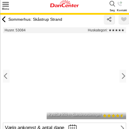
×
Menu
Søg
Kontakt
Søg
Sommerhus: Skåstrup Strand
Tilbud
Husnr. 53084
Huskategori:
★★★★★
Destinationer
Inspiration
Info
Kontakt
Udlejning af sommerhus
Ejer
Kyst/Sø 950 m
Gæstevurderinger
Vælg ankomst & antal dage