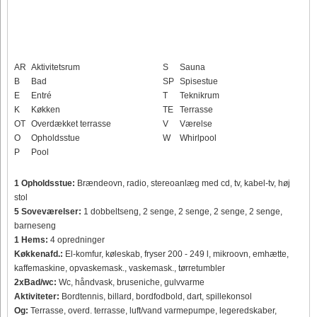
AR
Aktivitetsrum
S
Sauna
B
Bad
SP
Spisestue
E
Entré
T
Teknikrum
K
Køkken
TE
Terrasse
OT
Overdækket terrasse
V
Værelse
O
Opholdsstue
W
Whirlpool
P
Pool
1 Opholdsstue:
Brændeovn, radio, stereoanlæg med cd, tv, kabel-tv, høj
stol
5 Soveværelser:
1 dobbeltseng, 2 senge, 2 senge, 2 senge, 2 senge,
barneseng
1 Hems:
4 opredninger
Køkkenafd.:
El-komfur, køleskab, fryser 200 - 249 l, mikroovn, emhætte,
kaffemaskine, opvaskemask., vaskemask., tørretumbler
2xBad/wc:
Wc, håndvask, bruseniche, gulvvarme
Aktiviteter:
Bordtennis, billard, bordfodbold, dart, spillekonsol
Og:
Terrasse, overd. terrasse, luft/vand varmepumpe, legeredskaber,