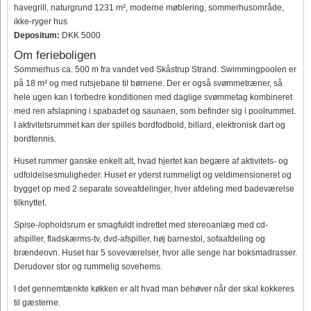
havegrill, naturgrund 1231 m², moderne møblering, sommerhusområde,
ikke-ryger hus
Depositum:
DKK 5000
Om ferieboligen
Sommerhus ca. 500 m fra vandet ved Skåstrup Strand. Swimmingpoolen er
på 18 m² og med rutsjebane til børnene. Der er også svømmetræner, så
hele ugen kan I forbedre konditionen med daglige svømmetag kombineret
med ren afslapning i spabadet og saunaen, som befinder sig i poolrummet.
I aktivitetsrummet kan der spilles bordfodbold, billard, elektronisk dart og
bordtennis.
Huset rummer ganske enkelt alt, hvad hjertet kan begære af aktivitets- og
udfoldelsesmuligheder. Huset er yderst rummeligt og veldimensioneret og
bygget op med 2 separate soveafdelinger, hver afdeling med badeværelse
tilknyttet.
Spise-/opholdsrum er smagfuldt indrettet med stereoanlæg med cd-
afspiller, fladskærms-tv, dvd-afspiller, høj barnestol, sofaafdeling og
brændeovn. Huset har 5 soveværelser, hvor alle senge har boksmadrasser.
Derudover stor og rummelig sovehems.
I det gennemtænkte køkken er alt hvad man behøver når der skal kokkeres
til gæsterne.