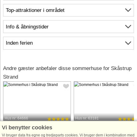
Top-attraktioner i området
Info & åbningstider
Inden ferien
Andre gæster anbefaler disse sommerhuse for Skåstrup
Strand
Hus nr: 64666
Hus nr: 63181
Vi benytter cookies
Skåstrup Strand
Skåstrup Strand
20 personer, 263 m²
24 personer, 263 m²
Vi bruger data fra egne og tredjeparts cookies. Vi bruger dem i kombination med