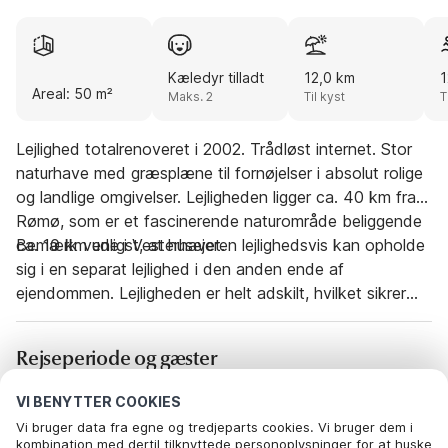
Kæledyr tilladt
12,0 km
1
Areal: 50 m²
Maks. 2
Til kyst
T
Lejlighed totalrenoveret i 2002. Trådløst internet. Stor
naturhave med græsplæne til fornøjelser i absolut rolige
og landlige omgivelser. Lejligheden ligger ca. 40 km fra
Rømø, som er et fascinerende naturområde beliggende
ca. 10 km ude i Vesterhavet.
Bemærk venligst, at husejeren lejlighedsvis kan opholde
sig i en separat lejlighed i den anden ende af
ejendommen. Lejligheden er helt adskilt, hvilket sikrer
privatliv for både gæster og husejer. Gæster og husejer
kan ikke høre hinanden, og husejeren er ikke synlig for
Rejseperiode og gæster
gæsterne, når vedkommende opholder sig i haven.
VI BENYTTER COOKIES
Dato
Vælg datoer
Vi bruger data fra egne og tredjeparts cookies. Vi bruger dem i
kombination med dertil tilknyttede personoplysninger for at huske