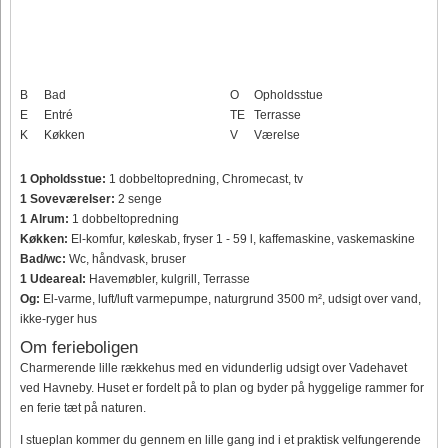
B
Bad
O
Opholdsstue
E
Entré
TE
Terrasse
K
Køkken
V
Værelse
1 Opholdsstue:
1 dobbeltopredning, Chromecast, tv
1 Soveværelser:
2 senge
1 Alrum:
1 dobbeltopredning
Køkken:
El-komfur, køleskab, fryser 1 - 59 l, kaffemaskine, vaskemaskine
Bad/wc:
Wc, håndvask, bruser
1 Udeareal:
Havemøbler, kulgrill, Terrasse
Og:
El-varme, luft/luft varmepumpe, naturgrund 3500 m², udsigt over vand,
ikke-ryger hus
Om ferieboligen
Charmerende lille rækkehus med en vidunderlig udsigt over Vadehavet
ved Havneby. Huset er fordelt på to plan og byder på hyggelige rammer for
en ferie tæt på naturen.
I stueplan kommer du gennem en lille gang ind i et praktisk velfungerende