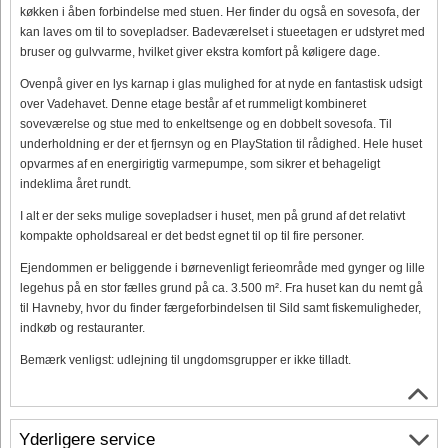
køkken i åben forbindelse med stuen. Her finder du også en sovesofa, der
kan laves om til to sovepladser. Badeværelset i stueetagen er udstyret med
bruser og gulvvarme, hvilket giver ekstra komfort på køligere dage.
Ovenpå giver en lys karnap i glas mulighed for at nyde en fantastisk udsigt
over Vadehavet. Denne etage består af et rummeligt kombineret
soveværelse og stue med to enkeltsenge og en dobbelt sovesofa. Til
underholdning er der et fjernsyn og en PlayStation til rådighed. Hele huset
opvarmes af en energirigtig varmepumpe, som sikrer et behageligt
indeklima året rundt.
I alt er der seks mulige sovepladser i huset, men på grund af det relativt
kompakte opholdsareal er det bedst egnet til op til fire personer.
Ejendommen er beliggende i børnevenligt ferieområde med gynger og lille
legehus på en stor fælles grund på ca. 3.500 m². Fra huset kan du nemt gå
til Havneby, hvor du finder færgeforbindelsen til Sild samt fiskemuligheder,
indkøb og restauranter.
Bemærk venligst: udlejning til ungdomsgrupper er ikke tilladt.
Yderligere service