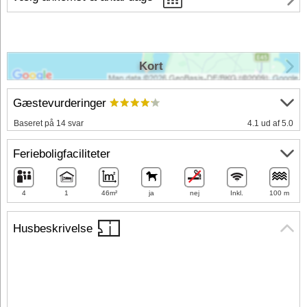
Kort
Gæstevurderinger
Baseret på 14 svar
4.1 ud af 5.0
Ferieboligfaciliteter
4
1
46m²
ja
nej
Inkl.
100 m
Husbeskrivelse