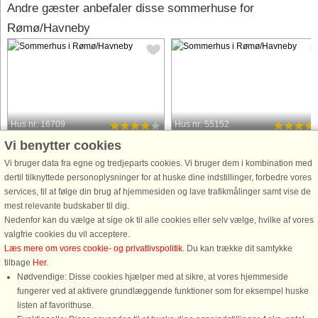
Andre gæster anbefaler disse sommerhuse for
Rømø/Havneby
Hus nr: 16709
Hus nr: 55152
Vi benytter cookies
Rømø/Havneby
Rømø/Havneby
4 personer, 33 m²
4 personer, 46 m²
Vi bruger data fra egne og tredjeparts cookies. Vi bruger dem i kombination med
100 m til kyst.
100 m til kyst.
dertil tilknyttede personoplysninger for at huske dine indstillinger, forbedre vores
services, til at følge din brug af hjemmesiden og lave trafikmålinger samt vise de
Moderniseret ferielejlighed
Rækkehus med udsigt til Vadehavet
mest relevante budskaber til dig.
beliggende i mindre feriecenter
ved Havneby. I stueplan er der en lill
Nedenfor kan du vælge at sige ok til alle cookies eller selv vælge, hvilke af vores
direkte ved Vadehavskysten lidt nord
entré, et velfungerende køkken i åbe
valgfrie cookies du vil acceptere.
for Havneby. Lejligheden er i 2019
forbindelse med opholdsstuen, hvor
Læs mere om vores cookie- og privatlivspolitik
. Du kan trække dit samtykke
renoveret med nyt køkken og
sofaen kan redes op to personer, sa
tilbage
Her
.
modernisering af badeværelse. Fra en
et badeværelse med ...
Nødvendige: Disse cookies hjælper med at sikre, at vores hjemmeside
dejlig ...
fungerer ved at aktivere grundlæggende funktioner som for eksempel huske
fra 2.564 DKK
fra 2.131 DKK
listen af favorithuse.