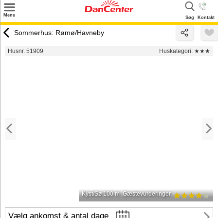
×
Menu
Søg
Kontakt
Søg
Sommerhus: Rømø/Havneby
Tilbud
Husnr. 51909
Huskategori:
★★★
Destinationer
Inspiration
Info
Kontakt
Udlejning af sommerhus
Ejer
Kyst/Sø 100 m
Gæstevurderinger
Vælg ankomst & antal dage