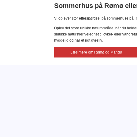
Sommerhus på Rømø eller
Vi oplever stor efterspørgsel på sommerhuse på Rø
Oplev det store unikke naturområde, når du holde
smukke naturstier velegnet til cykel- eller vandr
hyggelig og har et rigt dyreliv.
Læs mere om Rømø og Mandø