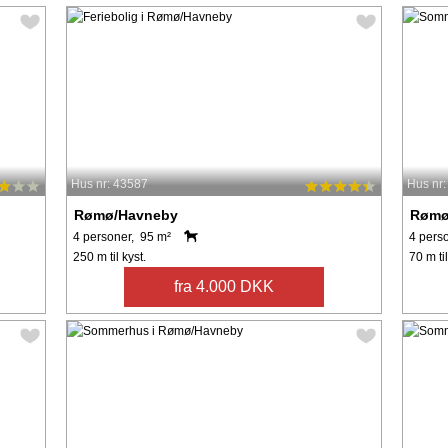
Hus nr: 43587
Hus nr
Rømø/Havneby
Rømø
4 personer, 95 m²
4 pers
250 m til kyst.
70 m til
fra 4.000 DKK