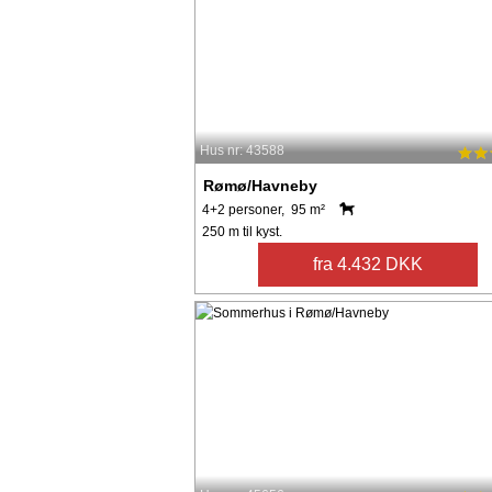
Hus nr: 43588
Rømø/Havneby
4+2 personer, 95 m²
250 m til kyst.
fra 4.432 DKK