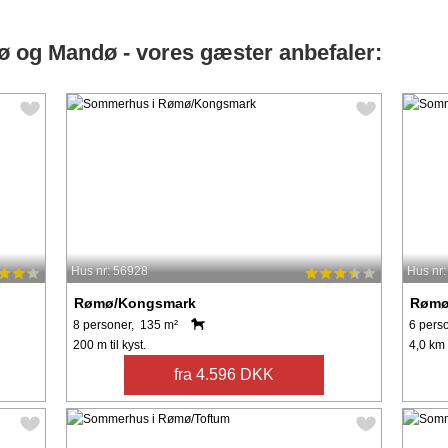
og Mandø - vores gæster anbefaler:
Hus nr: 56928
Hus nr
Rømø/Kongsmark
Rømø
8 personer, 135 m²
6 pers
200 m til kyst.
4,0 km t
fra 4.596 DKK