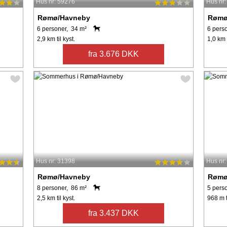
Hus nr: 59276
Hus nr
Rømø/Havneby
Rømø
6 personer, 34 m²
6 pers
2,9 km til kyst.
1,0 km t
fra 3.676 DKK
Hus nr: 31398
Hus nr
Rømø/Havneby
Rømø
8 personer, 86 m²
5 pers
2,5 km til kyst.
968 m t
fra 3.437 DKK