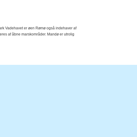
lpark Vadehavet er øen Rømø også indehaver af
neres af åbne marskområder. Mandø er utrolig