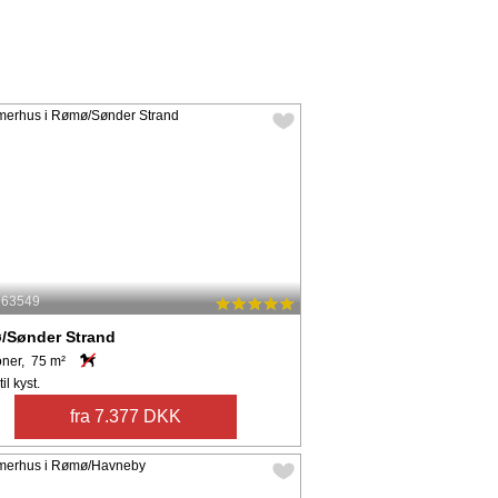
: 63549
/Sønder Strand
oner, 75 m²
il kyst.
fra 7.377 DKK