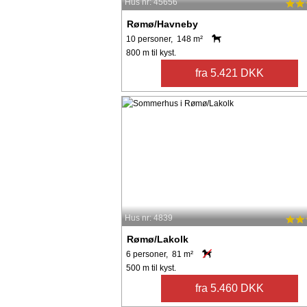
Hus nr: 45656
Rømø/Havneby
10 personer, 148 m²
800 m til kyst.
fra 5.421 DKK
Hus nr: 4839
Rømø/Lakolk
6 personer, 81 m²
500 m til kyst.
fra 5.460 DKK