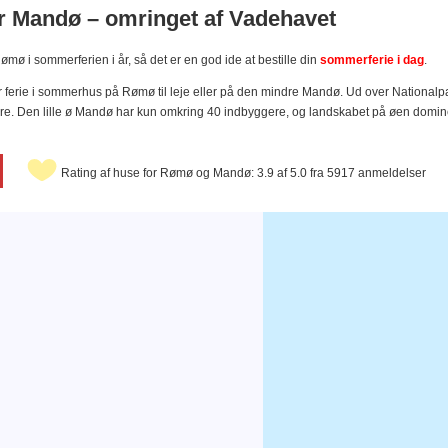
 Mandø – omringet af Vadehavet
mø i sommerferien i år, så det er en god ide at bestille din
sommerferie i dag
.
r ferie i sommerhus på Rømø til leje eller på den mindre Mandø. Ud over Nationa
eture. Den lille ø Mandø har kun omkring 40 indbyggere, og landskabet på øen domi
Rating af huse for Rømø og Mandø: 3.9 af 5.0 fra 5917 anmeldelser