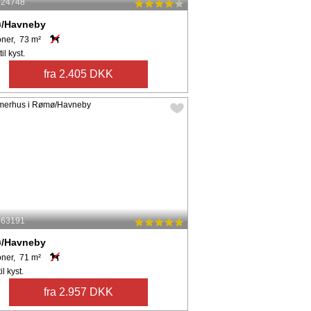
: 24748
/Havneby
oner, 73 m²
il kyst.
fra 2.405 DKK
: 63191
/Havneby
oner, 71 m²
il kyst.
fra 2.957 DKK