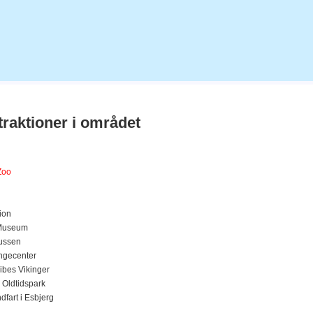
traktioner i området
d
Zoo
ion
 Museum
ussen
ingecenter
ibes Vikinger
 Oldtidspark
fart i Esbjerg