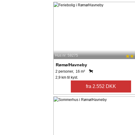
Hus nr: 59275
Rømø/Havneby
2 personer, 16 m²
2,9 km til kyst.
fra 2.552 DKK