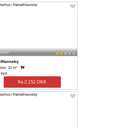
: 68067
/Havneby
oner, 32 m²
 kyst.
fra 2.152 DKK