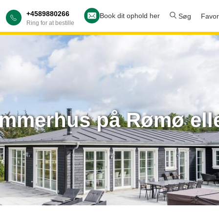
+4589880266
Book dit ophold her
Søg
Favori
Ring for at bestille
sommerhus på Rømø ell