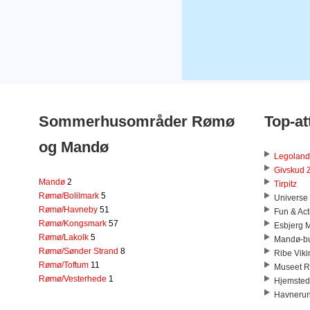
Sommerhusområder Rømø
Top-at
og Mandø
Legolan
Givskud 
Mandø
2
Tirpitz
Rømø/Bolilmark
5
Universe
Rømø/Havneby
51
Fun & Act
Rømø/Kongsmark
57
Esbjerg
Rømø/Lakolk
5
Mandø-b
Rømø/Sønder Strand
8
Ribe Vik
Rømø/Toftum
11
Museet R
Rømø/Vesterhede
1
Hjemsted
Havnerund