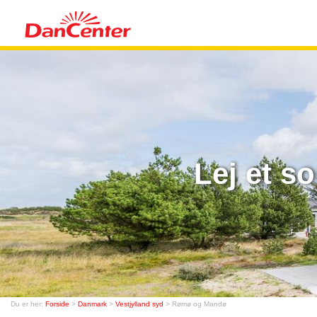
Lej et 
Du er her:
Forside
>
Danmark
>
Vestjylland syd
> Rømø og Mandø