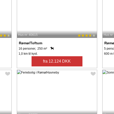
Hus nr: 40615
Hus nr
Rømø/Toftum
Rømø
16 personer, 250 m²
5 pers
1,0 km til kyst.
600 m t
fra 12.124 DKK