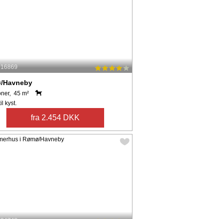
: 16869
/Havneby
oner, 45 m²
il kyst.
fra 2.454 DKK