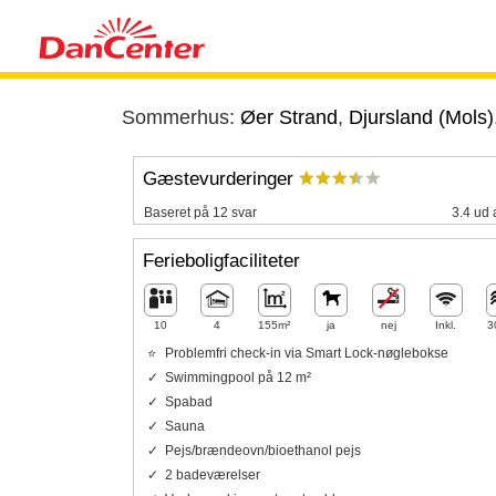
Sommerhus:
Øer Strand
,
Djursland (Mols)
Gæstevurderinger
Baseret på 12 svar
3.4 ud 
Ferieboligfaciliteter
10
4
155m²
ja
nej
Inkl.
3
Problemfri check-in via Smart Lock-nøglebokse
Swimmingpool på 12 m²
Spabad
Sauna
Pejs/brændeovn/bioethanol pejs
2 badeværelser