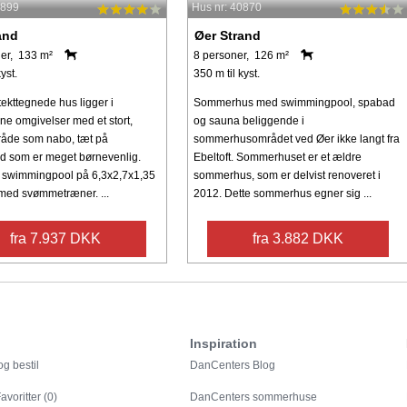
3899
Hus nr: 40870
and
Øer Strand
er, 133 m²
8 personer, 126 m²
yst.
350 m til kyst.
tekttegnede hus ligger i
Sommerhus med swimmingpool, spabad
ne omgivelser med et stort,
og sauna beliggende i
råde som nabo, tæt på
sommerhusområdet ved Øer ikke langt fra
d som er meget børnevenlig.
Ebeltoft. Sommerhuset er et ældre
 swimmingpool på 6,3x2,7x1,35
sommerhus, som er delvist renoveret i
med svømmetræner. ...
2012. Dette sommerhus egner sig ...
fra 7.937 DKK
fra 3.882 DKK
Inspiration
g bestil
DanCenters Blog
avoritter (0)
DanCenters sommerhuse