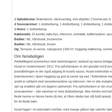
1 Opholdsstue:
Brændeovn, stereoanlæg, dvd-afspiller, Chromecast, tv
4 Soveværelser:
1 dobbeltseng, 1 dobbeltseng, 1 dobbeltseng, 1 dobb
1 Hems:
1 dobbeltseng
Køkkenafd.:
El-komfur, køle-frys, mikroovn, emhætte, kaffemaskine, op
Bad/wc:
Wc, håndvask, bruseniche
Bad/wc:
Wc, håndvask, bruser
Og:
Terrasse, el-varme, naturgrund 1300 m², hyggelig møblering, somm
Om ferieboligen
Arkitekttegnet sommerhus med swimmingpool, spabad og sauna beliggen
Huset er moderniseret i 2012. Fra opholdsstuen er der glasdør ind til
poolafdelingen er der også adgang til husets sauna. Huset indeholder en 
brændeovnen i stuen hyggelig og god at varme sig ved. I forbindelse me
andet er udstyret med opvaskemaskine og mikroovn. Her er alle mulighede
spil og snakken går om dagens oplevelser. Fra opholdsstuen er der et pa
soveværelser – alle værelser er med dobbeltsenge. Ikke mindre end h
fleste hemse er denne hems så stor, at I flere steder kan stå fuldt oprejst
for de fleste børn.
Huset ligger i et naturskønt område, med mange gåture lige udenfor døre