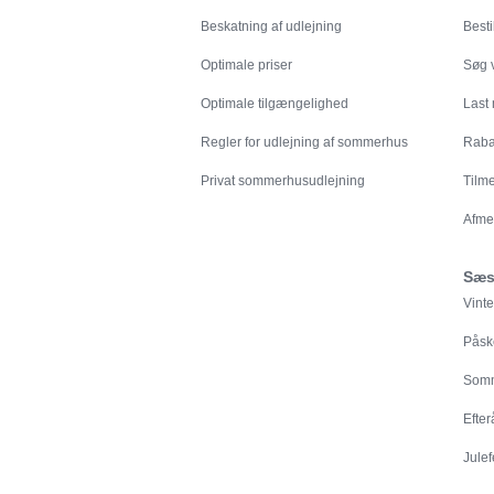
Beskatning af udlejning
Besti
Optimale priser
Søg v
Optimale tilgængelighed
Last
Regler for udlejning af sommerhus
Rabat
Privat sommerhusudlejning
Tilm
Afme
Sæs
Vinte
Påsk
Somm
Efter
Julef