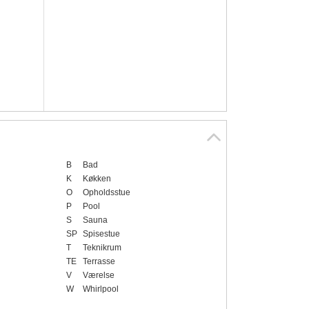
B
Bad
K
Køkken
O
Opholdsstue
P
Pool
S
Sauna
SP
Spisestue
T
Teknikrum
TE
Terrasse
V
Værelse
W
Whirlpool