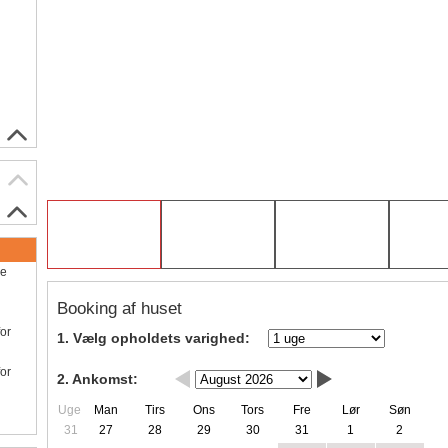
ve
Booking af huset
for
1. Vælg opholdets varighed:
for
2. Ankomst:
Uge
Man
Tirs
Ons
Tors
Fre
Lør
Søn
31
27
28
29
30
31
1
2