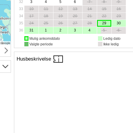
32
3
4
5
6
7
8
9
33
10
11
12
13
14
15
16
34
17
18
19
20
21
22
23
35
24
25
26
27
28
29
30
36
31
1
2
3
4
5
6
Mulig ankomstdato
Ledig dato
Valgte periode
Ikke ledig
Husbeskrivelse