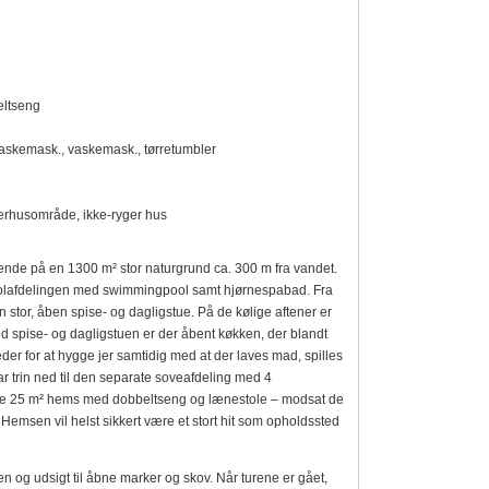
eltseng
vaskemask., vaskemask., tørretumbler
erhusområde, ikke-ryger hus
de på en 1300 m² stor naturgrund ca. 300 m fra vandet.
 poolafdelingen med swimmingpool samt hjørnespabad. Fra
stor, åben spise- og dagligstue. På de kølige aftener er
d spise- og dagligstuen er der åbent køkken, der blandt
r for at hygge jer samtidig med at der laves mad, spilles
r trin ned til den separate soveafdeling med 4
ele 25 m² hems med dobbeltseng og lænestole – modsat de
. Hemsen vil helst sikkert være et stort hit som opholdssted
n og udsigt til åbne marker og skov. Når turene er gået,