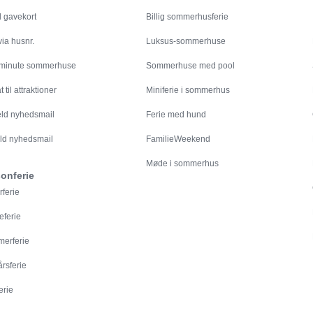
l gavekort
Billig sommerhusferie
ia husnr.
Luksus-sommerhuse
 minute sommerhuse
Sommerhuse med pool
 til attraktioner
Miniferie i sommerhus
eld nyhedsmail
Ferie med hund
ld nyhedsmail
FamilieWeekend
Møde i sommerhus
onferie
rferie
eferie
erferie
årsferie
erie