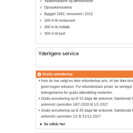
Vaskemaskine og tørretumbler
Opvaskemaskine
Bygget 1992, renoveret i 2012
300 m til restaurant
300 m til indkøb
300 m til kyst
Yderligere service
Gratis annullering
Hvis du har valgt en ikke-refunderbar pris, vil der ikke bli
givet nogen refusion. For refunderbare priser, se venligst
betingelserne for gratis afbestilling nedenfor:
Gratis annullering op til 15 dage før ankomst. Gældende 
ankomst i perioden 18/7-2026 til 1/1-2027
Gratis annullering op til 35 dage før ankomst. Gældende 
ankomst i perioden 2/1 til 31/12-2027
Se vilkår her