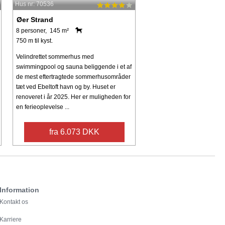
Hus nr: 70536
Øer Strand
8 personer, 145 m²
750 m til kyst.
Velindrettet sommerhus med
swimmingpool og sauna beliggende i et af
de mest eftertragtede sommerhusområder
tæt ved Ebeltoft havn og by. Huset er
renoveret i år 2025. Her er muligheden for
en ferieoplevelse ...
fra 6.073 DKK
Information
Kontakt os
Karriere