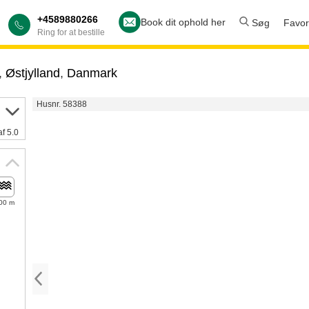
+4589880266
Book dit ophold her
Søg
Favori
Ring for at bestille
,
Østjylland
,
Danmark
Husnr. 58388
af 5.0
00 m