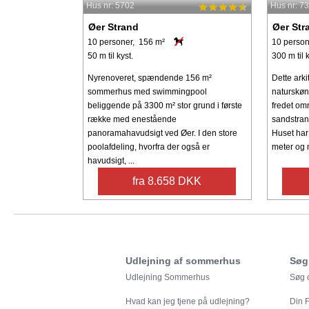
Hus nr: 5702
Hus nr: 7
Øer Strand
Øer Str
10 personer, 156 m²
10 person
50 m til kyst.
300 m til k
Nyrenoveret, spændende 156 m²
Dette arki
sommerhus med swimmingpool
naturskøn
beliggende på 3300 m² stor grund i første
fredet om
række med enestående
sandstran
panoramahavudsigt ved Øer. I den store
Huset har
poolafdeling, hvorfra der også er
meter og 
havudsigt, ...
fra 8.658 DKK
Udlejning af sommerhus
Søg
Udlejning Sommerhus
Søg o
Hvad kan jeg tjene på udlejning?
Din
F