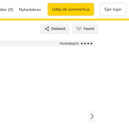
Udlej dit sommerhus
Ejer login
tter (0)
Nyhedsbrev
Huskategori:
★★★★