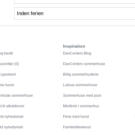
Inden ferien
Inspiration
g bestil
DanCenters Blog
avoritter (0)
DanCenters sommerhuse
l gavekort
Billig sommerhusferie
ia husnr.
Luksus-sommerhuse
 minute sommerhuse
Sommerhuse med pool
 til attraktioner
Miniferie i sommerhus
eld nyhedsmail
Ferie med hund
ld nyhedsmail
FamilieWeekend