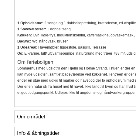
1 Opholdsstue:
2 senge og 1 dobbeltopredning, brændeovn, cd-afspiller, 
1 Soveværelser:
1 dobbeltseng
Køkken:
Ovn, køle-frys, induktionskomfur, kaffemaskine, opvaskemask.,
Bad/wc:
Wc, håndvask, bruser
1 Udeareal:
Havemøbler, liggestole, gasgrill, Terrasse
Og:
El-varme, luft/luft varmepumpe, naturgrund med træer 788 m², udsigt
Om ferieboligen
Sommerhus med udsigt til øen Hjelm og Holme Strand. I stuen er der en 
kan nyde udsigten, samt et badeværelse ved køkkenet. I entreen er der e
er der en stue med udkig til marker og havet og der to opholdsrum med 
Der er en natur sti fra huset ned til havet. Ikke langt til byen og har I lyst 
et godt udgangspunkt. Udlejes ikke til ungdoms- og håndværkergrupper
Om området
Info & åbningstider