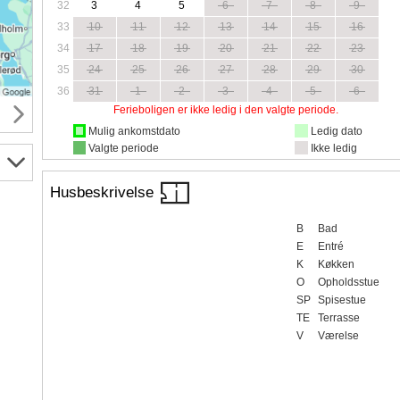
32
3
4
5
6
7
8
9
33
10
11
12
13
14
15
16
34
17
18
19
20
21
22
23
35
24
25
26
27
28
29
30
36
31
1
2
3
4
5
6
Ferieboligen er ikke ledig i den valgte periode.
Mulig ankomstdato
Ledig dato
Valgte periode
Ikke ledig
Husbeskrivelse
B
Bad
E
Entré
K
Køkken
O
Opholdsstue
SP
Spisestue
TE
Terrasse
V
Værelse