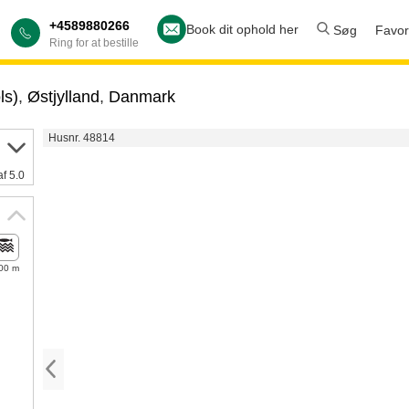
+4589880266
Book dit ophold her
Søg
Favori
Ring for at bestille
ls)
,
Østjylland
,
Danmark
Husnr. 48814
af 5.0
00 m