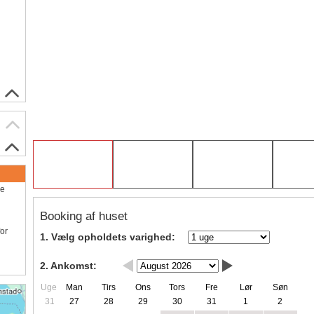
ve
Booking af huset
for
1. Vælg opholdets varighed:
2. Ankomst:
Uge
Man
Tirs
Ons
Tors
Fre
Lør
Søn
31
27
28
29
30
31
1
2