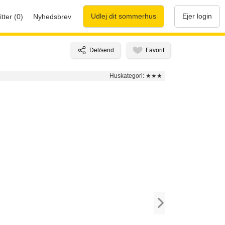
Udlej dit sommerhus
Ejer login
tter (0)
Nyhedsbrev
Huskategori:
★★★