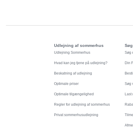
Udlejning af sommerhus
Søg
Udlejning Sommerhus
Søg o
Hvad kan jeg tjene på udlejning?
Din
F
Beskatning af udlejning
Besti
Optimale priser
Søg v
Optimale tilgængelighed
Last
Regler for udlejning af sommerhus
Rabat
Privat sommerhusudlejning
Tilm
Afme