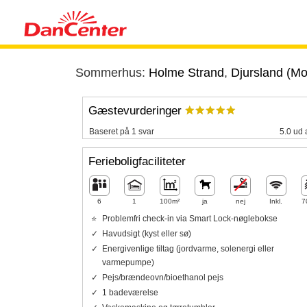
Sommerhus:
Holme Strand
,
Djursland (Mo
Gæstevurderinger
Baseret på 1 svar
5.0 ud 
Ferieboligfaciliteter
6
1
100m²
ja
nej
Inkl.
7
Problemfri check-in via Smart Lock-nøglebokse
Havudsigt (kyst eller sø)
Energivenlige tiltag (jordvarme, solenergi eller
varmepumpe)
Pejs/brændeovn/bioethanol pejs
1 badeværelse