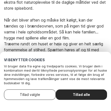
ekstra flot naturoplevelse til de daglige måltider ved det
store spisebord.
Når det bliver aften og måske lidt køligt, kan der
tændes op i brændeovnen, som på ingen tid giver god
varme i hele opholdsområdet. Så kan hele familien
hygge med spillene eller en god film.
Træerne rundt om huset er høje og giver en helt særlig
fornemmelse af stilhed. Spætten høres af og til med
den karakteristiske banke-lyd. Haven indbyder til leg og
VI BENYTTER COOKIES
spil med bl.a. legestativ til familiens yngste og
Vi bruger data fra egne og tredjeparts cookies. Vi bruger dem i
terrasserne giver mulighed for at hygge sig udendørs på
kombination med dertil tilknyttede personoplysninger for at huske
Rejseperiode og gæster
alle tider af dagen, nyde solen og ved aftentid kan
dine indstillinger, forbedre vores services, til at følge din brug af
hjemmesiden og lave trafikmålinger samt vise de mest relevante
grillen tændes og aftensmaden tilberedes. Udlejes ikke
budskaber til dig.
til ungdomsgrupper.
Dato
Vælg datoer
Nedenfor kan du vælge at sige ok til alle cookies eller selv vælge,
hvilke af vores valgfrie cookies du vil acceptere.
Vælg ankomstdato
Tillad valgte
Tillad alle
. Du kan
Læs mere om vores cookie- og privatlivspolitik
Gæster
2 Gæster
trække dit samtykke tilbage
.
Her
Nødvendige: Disse cookies hjælper med at sikre, at vores
hjemmeside fungerer ved at aktivere grundlæggende funktioner