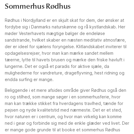
Sommerhus Rødhus
Rødhus i Nordjylland er en skjult skat for dem, der ønsker at
fordybe sig i Danmarks naturskønne og rå kystlandskab. Her
møder Vesterhavets mægtige bølger de endeløse
sandstrande, hvilket skaber en næsten meditativ atmosfære,
der er ideel for sjælens foryngelse. Klitlandskabet inviterer til
opdagelsesrejser, hvor man kan mærke sandet mellem
tæerne, lytte til havets brusen og mærke den friske havluft i
lungerne. Det er også et paradis for aktive sjæle, da
mulighederne for vandreture, drageflyvning, hest ridning og
endda surfing er mange.
Beliggende i et mere afsides område giver Rødhus også den
ro og stilhed, som mange søger i en sommerhusferie, hvor
man kan trække stikket fra hverdagens travlhed, tænde for
pejsen og nyde kvalitetstid med nærmeste. Det er et sted,
hvor naturen er i centrum, og hvor man virkelig kan komme
ned i gear og forbinde sig med de enkle glæder ved livet. Der
er mange gode grunde til at booke et sommerhus Rødhus