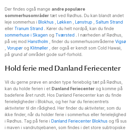
Der findes også mange
andre populære
sommerhusområder
tæt ved Rødhus. Du kan blandt andet
leje sommerhus i
Blokhus
,
Løkken
,
Lønstrup
,
Saltum Strand
eller
Tranum Strand
. Kører du helt nordpå, kan du finde
sommerhuse i Skagen
og
Tværsted
. I nærheden af Rødhus,
på vej mod
Hanstholm
, finder du sommerhusområderne
Vigsø
,
Vorupør
og
Klitmøller
, der også er kendt som Cold Hawaii,
på grund af området gode surf-forhold.
Hold ferie med Danland Feriecenter
Vil du gerne prøve en anden type feriebolig tæt på Rødhus,
kan du holde ferien i et
Danland Feriecenter
og komme på
badeferie året rundt. Hos Danland Feriecenter kan du finde
ferielejligheder i Blokhus, og her har du feriecentrets
aktiviteter til din rådighed. Her finder du aktiviteter, som du
ikke finder, når du holder ferie i sommerhus eller ferielejlighed
i Rødhus. Tag på ferie i
Danland Feriecenter Blokhus
og få sus
i maven i vandrutsjebanen, som findes i det store subtropiske