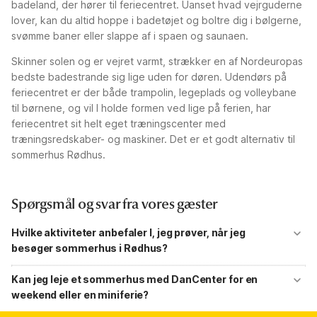
badeland, der hører til feriecentret. Uanset hvad vejrguderne
lover, kan du altid hoppe i badetøjet og boltre dig i bølgerne,
svømme baner eller slappe af i spaen og saunaen.
Skinner solen og er vejret varmt, strækker en af Nordeuropas
bedste badestrande sig lige uden for døren. Udendørs på
feriecentret er der både trampolin, legeplads og volleybane
til børnene, og vil I holde formen ved lige på ferien, har
feriecentret sit helt eget træningscenter med
træningsredskaber- og maskiner. Det er et godt alternativ til
sommerhus Rødhus.
Spørgsmål og svar fra vores gæster
Hvilke aktiviteter anbefaler I, jeg prøver, når jeg
besøger sommerhus i Rødhus?
I Rødhus, med dens unikke beliggenhed ved Vesterhavet og det
omkringliggende naturskønne landskab, er der rig mulighed for både
Kan jeg leje et sommerhus med DanCenter for en
afslappende og aktive oplevelser. Her er nogle anbefalede
weekend eller en miniferie?
aktiviteter, når man er i sommerhus i Rødhus: Strandaktiviteter: Nyd en
afslappende dag på stranden med solbadning, svømning og
Du kan sagtens forkæle hele familien og vennerne med en weekend