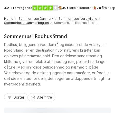
4.2 · Fremragende
40+
lokale kontorer
70
års eksp
Home
Sommerhuse Danmark
Sommerhuse Nordjylland
Sommerhuse Jammerbugten
Sommerhuse Rodhus Strand
Sommerhus i Rodhus Strand
Rødhus, beliggende ved den rå og imponerende vestkyst i
Nordjylland, er en destination hvor naturens kræfter kan
opleves på nærmeste hold. Den endeløse sandstrand og
klitterne giver en følelse af frihed og rum, perfekt for lange
gåture. Med sin rolige beliggenhed og nærhed til både
Vesterhavet og de omkringliggende naturområder, er Rødhus
det ideelle sted for dem, der søger en afslappende tilflugt fra
hverdagens travlhed.
Sorter
Alle filtre