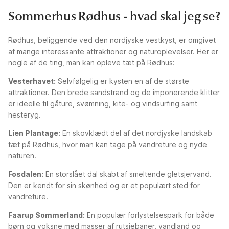
Sommerhus Rødhus - hvad skal jeg se?
Rødhus, beliggende ved den nordjyske vestkyst, er omgivet
af mange interessante attraktioner og naturoplevelser. Her er
nogle af de ting, man kan opleve tæt på Rødhus:
Vesterhavet:
Selvfølgelig er kysten en af de største
attraktioner. Den brede sandstrand og de imponerende klitter
er ideelle til gåture, svømning, kite- og vindsurfing samt
hesteryg.
Lien Plantage:
En skovklædt del af det nordjyske landskab
tæt på Rødhus, hvor man kan tage på vandreture og nyde
naturen.
Fosdalen:
En storslået dal skabt af smeltende gletsjervand.
Den er kendt for sin skønhed og er et populært sted for
vandreture.
Faarup Sommerland:
En populær forlystelsespark for både
børn og voksne med masser af rutsjebaner, vandland og