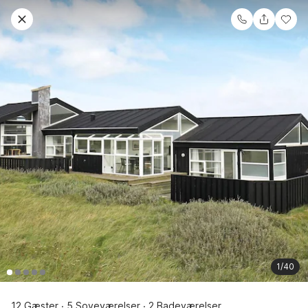
1/40
12 Gæster
5 Soveværelser
2 Badeværelser
·
·