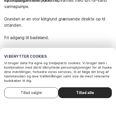
nyde udsigten over klitterne.
varmepumpe mens poolen opvarmes med luft-til-vand
varmepumpe.
Grunden er en stor klitgrund grænsende direkte op til
stranden.
Fri adgang til badeland.
Udlejes ikke til ungdomsgrupper.
VI BENYTTER COOKIES
Vi bruger data fra egne og tredjeparts cookies. Vi bruger dem i
Rejseperiode og gæster
kombination med dertil tilknyttede personoplysninger for at huske
dine indstillinger, forbedre vores services, til at følge din brug af
hjemmesiden og lave trafikmålinger samt vise de mest relevante
budskaber til dig.
Dato
Vælg datoer
Nedenfor kan du vælge at sige ok til alle cookies eller selv vælge,
hvilke af vores valgfrie cookies du vil acceptere.
Vælg ankomstdato
Gæster
2 Gæster
Tillad valgte
Tillad alle
. Du kan
Læs mere om vores cookie- og privatlivspolitik
trække dit samtykke tilbage
.
Her
Nødvendige: Disse cookies hjælper med at sikre, at vores
hjemmeside fungerer ved at aktivere grundlæggende funktioner
som for eksempel huske listen af favorithuse.