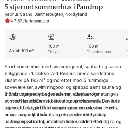
5 stjernet sommerhus i Pandrup
Rødhus Strand, Jammerbugten, Nordjylland
4.2
·
62 Bedømmelser
100 m
100 m
Areal: 193 m²
I
Til kyst
Til badestrand
Stort sommerhus med swimmingpool, spabad og sauna
beliggende i 1. række ved Rødhus brede sandstrand.
Huset er på 193 m² og indrettet med 5 rummelige
soveværelser, swimmingpool og spabad samt sauna og
2 fuldt udstyrede badeværelser, udestue og naturligvis
Indretningen er lys og moderne i den kendte
et stort, kombineret køkken og opholdsareal. Der er tv
sommerhusstil. Der er flere store vinduespartier, hvilket
og musikanlæg i både opholdsstue og udestue. Herfra
sikrer et flot lysindfald dagen igennem og som sikrer
er der adgang til husets terrasse, der indbyder til
udsigt over klitområdet og et ganske lille havkig.
udendørs ophold. I udestuen kan I sidde i fred og ro og
Til billig opvarmning af huset findes en luft-til-luft