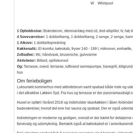
W
Whirlpool
1 Opholdsstue:
Brændeovn, stereoanlæg med cd, dvd-afspiller, tv, høj st
4 Soveværelser:
1 dobbeltseng, 1 dobbeltseng, 2 senge, 2 senge, bar
1 Alkove:
1 dobbeltopredning
Køkkenafd.:
El-komfur, køleskab, fryser 140 - 199 l, mikroovn, emhætte
2xBad/wc:
Wc, håndvask, bruseniche, gulvvarme
Aktiviteter:
Billard, spillekonsol
Og:
Terrasse, overd. terrasse, luft/vand varmepumpe, havegrill, klitgrund
hus
Om ferieboligen
Luksuriøst sommerhus med aktivitetsrum samt spabad både inde og ude 
i det attraktive Løkken Syd. Fra hus og terrasse er der panoramaudsigt o
Huset er opført i foråret 2018 og indeholder stue/køkken i åben forbindels
badeværelser, hvoraf det ene har sauna og spabad. Der er også udend
Indretningen er moderne og gedigen, overalt er der kælet for detaljerne o
farvevalg og udsmykning. Bemærk også at køleskabet er i amerikanersti