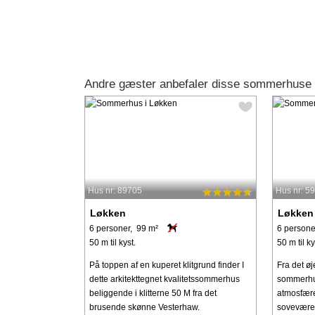
Andre gæster anbefaler disse sommerhuse 
Hus nr: 89705
Hus nr: 5
Løkken
Løkken
6 personer, 99 m²
6 persone
50 m til kyst.
50 m til ky
På toppen af en kuperet klitgrund finder I
Fra det øj
dette arkitekttegnet kvalitetssommerhus
sommerhu
beliggende i klitterne 50 M fra det
atmosfære.
brusende skønne Vesterhaw.
soveværel