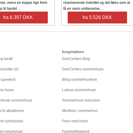
se, mens en trappe lige frem
charmerende indrettet og det føles som at
 til hjertet ...
få en varm omfavnelse, ...
fra 6.397 DKK
fra 5.526 DKK
Inspiration
g bestil
DanCenters Blog
avoritter (0)
DanCenters sommerhuse
l gavekort
Billig sommerhusferie
ia husnr.
Luksus-sommerhuse
 minute sommerhuse
Sommerhuse med pool
 til attraktioner
Miniferie i sommerhus
eld nyhedsmail
Ferie med hund
ld nyhedsmail
FamilieWeekend