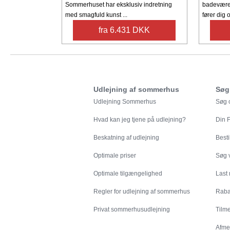
Sommerhuset har eksklusiv indretning
badeværel
med smagfuld kunst ...
fører dig op
fra 6.431 DKK
Udlejning af sommerhus
Søg
Udlejning Sommerhus
Søg o
Hvad kan jeg tjene på udlejning?
Din
F
Beskatning af udlejning
Besti
Optimale priser
Søg v
Optimale tilgængelighed
Last
Regler for udlejning af sommerhus
Rabat
Privat sommerhusudlejning
Tilm
Afme