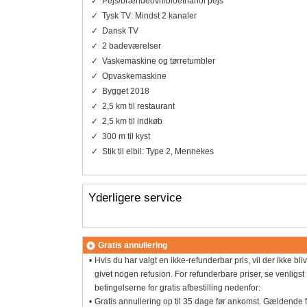
Pejs/brændeovn/bioethanol pejs
Tysk TV: Mindst 2 kanaler
Dansk TV
2 badeværelser
Vaskemaskine og tørretumbler
Opvaskemaskine
Bygget 2018
2,5 km til restaurant
2,5 km til indkøb
300 m til kyst
Stik til elbil: Type 2, Mennekes
Yderligere service
Gratis annullering
Hvis du har valgt en ikke-refunderbar pris, vil der ikke bli
givet nogen refusion. For refunderbare priser, se venligst
betingelserne for gratis afbestilling nedenfor:
Gratis annullering op til 35 dage før ankomst. Gældende 