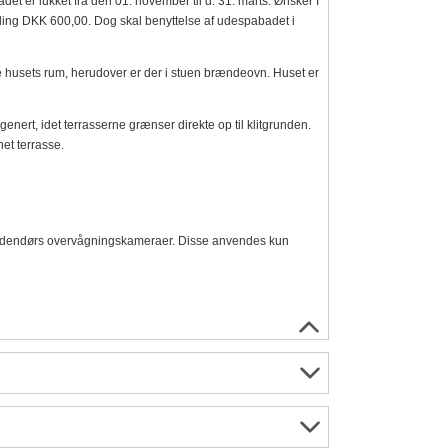
er lukket fra den 01. november til d. 31. marts. Ønsker I
aling DKK 600,00. Dog skal benyttelse af udespabadet i
e husets rum, herudover er der i stuen brændeovn. Huset er
nert, idet terrasserne grænser direkte op til klitgrunden.
et terrasse.
udendørs overvågningskameraer. Disse anvendes kun