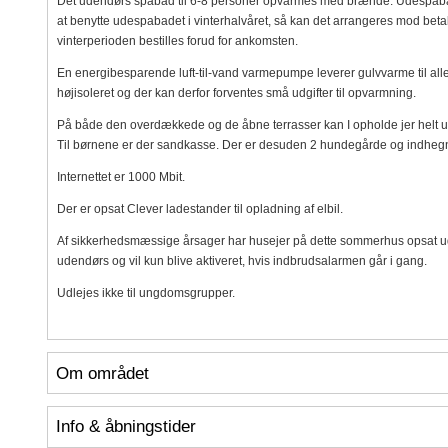
Det udendørs spabad til 6-8 personer opvarmes med brænde. Udespabadet 
at benytte udespabadet i vinterhalvåret, så kan det arrangeres mod bet
vinterperioden bestilles forud for ankomsten.
En energibesparende luft-til-vand varmepumpe leverer gulvvarme til all
højisoleret og der kan derfor forventes små udgifter til opvarmning.
På både den overdækkede og de åbne terrasser kan I opholde jer helt uge
Til børnene er der sandkasse. Der er desuden 2 hundegårde og indhegn
Internettet er 1000 Mbit.
Der er opsat Clever ladestander til opladning af elbil.
Af sikkerhedsmæssige årsager har husejer på dette sommerhus opsat 
udendørs og vil kun blive aktiveret, hvis indbrudsalarmen går i gang.
Udlejes ikke til ungdomsgrupper.
Om området
Info & åbningstider