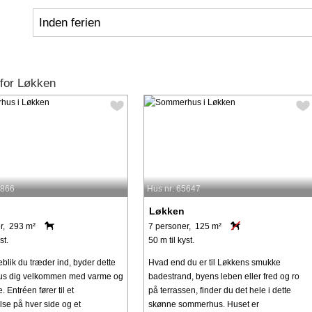
Inden ferien
for Løkken
9866
Hus nr: 65647
Løkken
r, 293 m²
7 personer, 125 m²
st.
50 m til kyst.
eblik du træder ind, byder dette
Hvad end du er til Løkkens smukke
s dig velkommen med varme og
badestrand, byens leben eller fred og ro
 Entréen fører til et
på terrassen, finder du det hele i dette
se på hver side og et
skønne sommerhus. Huset er