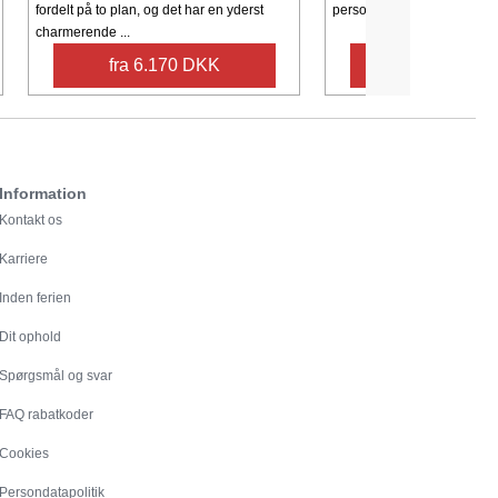
fordelt på to plan, og det har en yderst
personer. Ferieboligen er på
charmerende ...
fra 6.170 DKK
fra 3.237 
Information
Kontakt os
Karriere
Inden ferien
Dit ophold
Spørgsmål og svar
FAQ rabatkoder
Cookies
Persondatapolitik