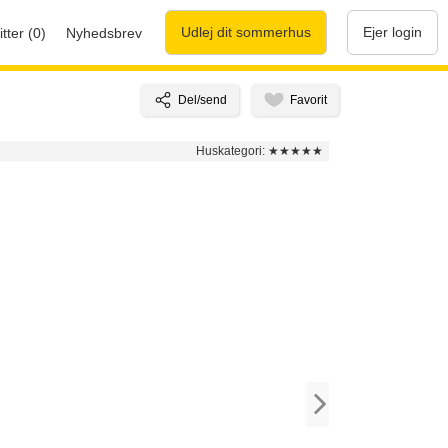
Udlej dit sommerhus
Ejer login
tter (0)
Nyhedsbrev
Huskategori:
★★★★★