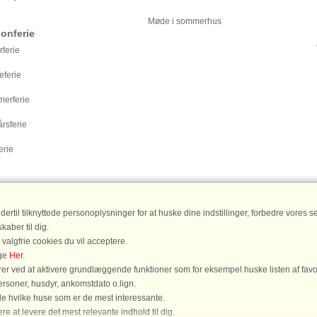
Møde i sommerhus
onferie
rferie
eferie
erferie
årsferie
erie
til tilknyttede personoplysninger for at huske dine indstillinger, forbedre vores serv
aber til dig.
 valgfrie cookies du vil acceptere.
havet
|
Sommerhus Bornholm
|
Sommerhus Blåvand
|
Sommerhus Skagen
|
Somme
age
Her
.
r ved at aktivere grundlæggende funktioner som for eksempel huske listen af favo
personer, husdyr, ankomstdato o.lign.
ide hvilke huse som er de mest interessante.
e at levere det mest relevante indhold til dig.
Du er her: Løkken, Jammerbugten, Sommerhus 61864, 10 personer, Spabad, Saun