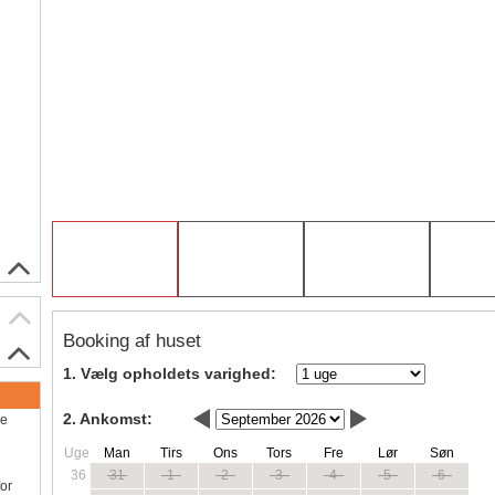
Booking af huset
1. Vælg opholdets varighed:
2. Ankomst:
ve
Uge
Man
Tirs
Ons
Tors
Fre
Lør
Søn
36
31
1
2
3
4
5
6
for