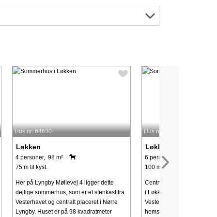
Hus nr: 64630
Hus nr: 63205
Løkken
Løkken
4 personer, 98 m²
6 personer, 100 m²
75 m til kyst.
100 m til kyst.
Her på Lyngby Møllevej 4 ligger dette
Centralt beliggende ferielej
dejlige sommerhus, som er et stenkast fra
i Løkken by i gåafstand til 
Vesterhavet og centralt placeret i Nørre
Vesterhavet. Lejligheden er
Lyngby. Huset er på 98 kvadratmeter
hems. Ferielejligheden egner