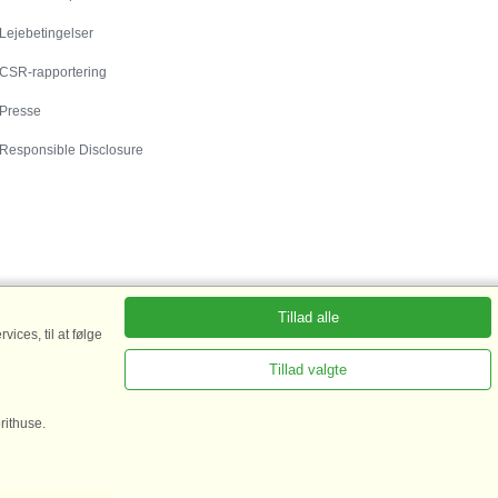
Lejebetingelser
CSR-rapportering
Presse
Responsible Disclosure
Tillad alle
ices, til at følge
Tillad valgte
rhus Fanø
|
Sommerhus Rømø
|
Sommerhus i
rithuse.
a