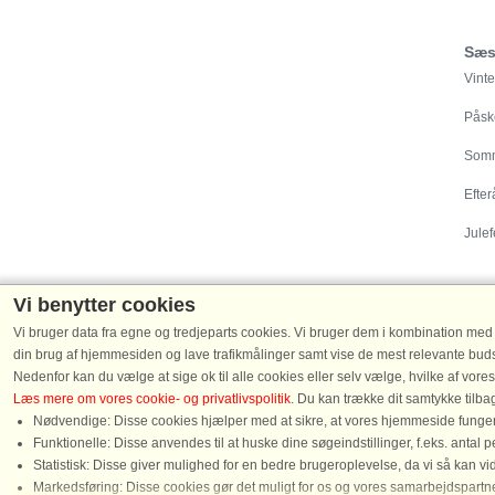
Sæs
Vinte
Påsk
Somm
Efter
Julef
Vi benytter cookies
Vi bruger data fra egne og tredjeparts cookies. Vi bruger dem i kombination med der
Destinationer
din brug af hjemmesiden og lave trafikmålinger samt vise de mest relevante budsk
Nedenfor kan du vælge at sige ok til alle cookies eller selv vælge, hvilke af vores
Sommerhuse i Danmark
|
Sommerhus ved Vester
Læs mere om vores cookie- og privatlivspolitik
. Du kan trække dit samtykke tilb
Tyskland
|
Sommerhuse i Sverige
|
Hytte i Norge
Nødvendige: Disse cookies hjælper med at sikre, at vores hjemmeside fungere
Funktionelle: Disse anvendes til at huske dine søgeindstillinger, f.eks. antal 
Statistisk: Disse giver mulighed for en bedre brugeroplevelse, da vi så kan v
Snak
Markedsføring: Disse cookies gør det muligt for os og vores samarbejdspartner