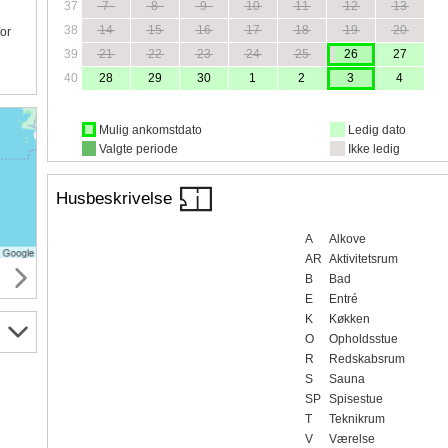
37
7
8
9
10
11
12
13
38
14
15
16
17
18
19
20
for
39
21
22
23
24
25
26
27
40
28
29
30
1
2
3
4
Mulig ankomstdato
Ledig dato
Valgte periode
Ikke ledig
Husbeskrivelse
A
Alkove
AR
Aktivitetsrum
B
Bad
E
Entré
K
Køkken
O
Opholdsstue
R
Redskabsrum
S
Sauna
SP
Spisestue
T
Teknikrum
V
Værelse