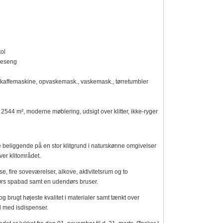
ol
neseng
, kaffemaskine, opvaskemask., vaskemask., tørretumbler
 2544 m², moderne møblering, udsigt over klitter, ikke-ryger
beliggende på en stor klitgrund i naturskønne omgivelser
ver klitområdet.
e, fire soveværelser, alkove, aktivitetsrum og to
ørs spabad samt en udendørs bruser.
g brugt højeste kvalitet i materialer samt tænkt over
l med isdispenser.