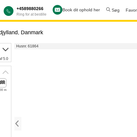
+4589880266
Book dit ophold her
Søg
Favori
Ring for at bestille
djylland
,
Danmark
Husnr. 61864
af 5.0
00 m