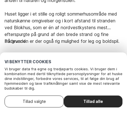
anden til naturen og morgensolen.
Huset ligger i et stille og roligt sommerhusområde med
naturskønne omgivelser og i kort afstand til stranden
ved Blokhus, som er én af nordvestkystens mest
efterspurgte på grund af den brede strand og fine
badevand.
På grunden er der også rig mulighed for leg og boldspil.
Udlejes ikke til ungdomsgrupper.
VI BENYTTER COOKIES
Vi bruger data fra egne og tredjeparts cookies. Vi bruger dem i
Rejseperiode og gæster
kombination med dertil tilknyttede personoplysninger for at huske
dine indstillinger, forbedre vores services, til at følge din brug af
hjemmesiden og lave trafikmålinger samt vise de mest relevante
budskaber til dig.
Dato
Vælg datoer
Nedenfor kan du vælge at sige ok til alle cookies eller selv vælge,
hvilke af vores valgfrie cookies du vil acceptere.
Vælg ankomstdato
Gæster
2 Gæster
Tillad valgte
Tillad alle
. Du kan
Læs mere om vores cookie- og privatlivspolitik
trække dit samtykke tilbage
.
Her
Nødvendige: Disse cookies hjælper med at sikre, at vores
hjemmeside fungerer ved at aktivere grundlæggende funktioner
som for eksempel huske listen af favorithuse.