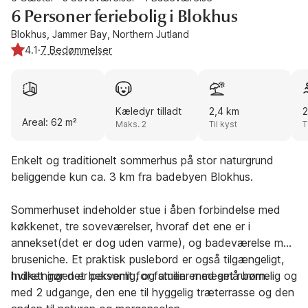
6 Personer feriebolig i Blokhus
Blokhus, Jammer Bay, Northern Jutland
4.1
·
7 Bedømmelser
Kæledyr tilladt
2,4 km
2
Areal: 62 m²
Maks. 2
Til kyst
T
Enkelt og traditionelt sommerhus på stor naturgrund
beliggende kun ca. 3 km fra badebyen Blokhus.
Sommerhuset indeholder stue i åben forbindelse med
køkkenet, tre soveværelser, hvoraf det ene er i
annekset(det er dog uden varme), og badeværelse med
bruseniche. Et praktisk puslebord er også tilgængeligt,
hvilket gør det bekvemt for familier med små børn.
Indretningen er personlig, og stuen er meget rummelig og
med 2 udgange, den ene til hyggelig træterrasse og den