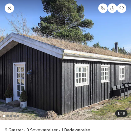
1/49
6 Gæster
3 Soveværelser
1 Badeværelse
·
·