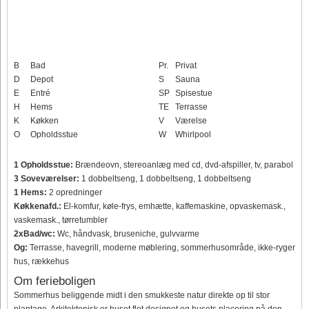
B
Bad
Pr.
Privat
D
Depot
S
Sauna
E
Entré
SP
Spisestue
H
Hems
TE
Terrasse
K
Køkken
V
Værelse
O
Opholdsstue
W
Whirlpool
1 Opholdsstue:
Brændeovn, stereoanlæg med cd, dvd-afspiller, tv, parabol
3 Soveværelser:
1 dobbeltseng, 1 dobbeltseng, 1 dobbeltseng
1 Hems:
2 opredninger
Køkkenafd.:
El-komfur, køle-frys, emhætte, kaffemaskine, opvaskemask.,
vaskemask., tørretumbler
2xBad/wc:
Wc, håndvask, bruseniche, gulvvarme
Og:
Terrasse, havegrill, moderne møblering, sommerhusområde, ikke-ryger
hus, rækkehus
Om ferieboligen
Sommerhus beliggende midt i den smukkeste natur direkte op til stor
plantage. Arkitektonisk er huset flot designet og husets placering på den