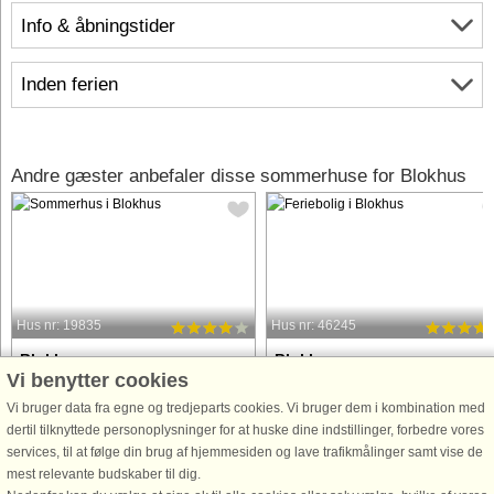
Info & åbningstider
Inden ferien
Andre gæster anbefaler disse sommerhuse for Blokhus
Hus nr: 19835
Hus nr: 46245
Blokhus
Blokhus
Vi benytter cookies
6 personer, 90 m²
2+2 personer, 51 m²
50 m til kyst.
50 m til kyst.
Vi bruger data fra egne og tredjeparts cookies. Vi bruger dem i kombination med
dertil tilknyttede personoplysninger for at huske dine indstillinger, forbedre vores
Enestående beliggenhed ca. 50 meter
Afslapning i wellnessområdet,
services, til at følge din brug af hjemmesiden og lave trafikmålinger samt vise de
fra strand og hav og med en fantastisk
vandpjaskeri i badelandet, sjove
mest relevante budskaber til dig.
panoramaudsigt over Vesterhavet fra
aktiviteter for store og små og få met