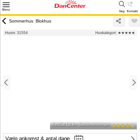
×
Menu
Søg
Kontakt
Søg
Sommerhus: Blokhus
Tilbud
Husnr. 31554
Huskategori:
★★★★★
Destinationer
Inspiration
Info
Kontakt
Udlejning af sommerhus
Ejer
Kyst/Sø 1,0 km
Gæstevurderinger
Vælg ankomst & antal dage