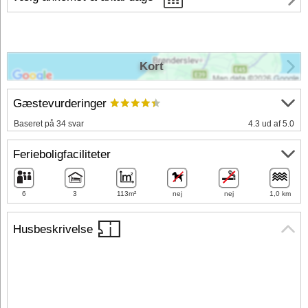
Kort
Gæstevurderinger
Baseret på 34 svar
4.3 ud af 5.0
Ferieboligfaciliteter
6
3
113m²
nej
nej
1,0 km
Husbeskrivelse