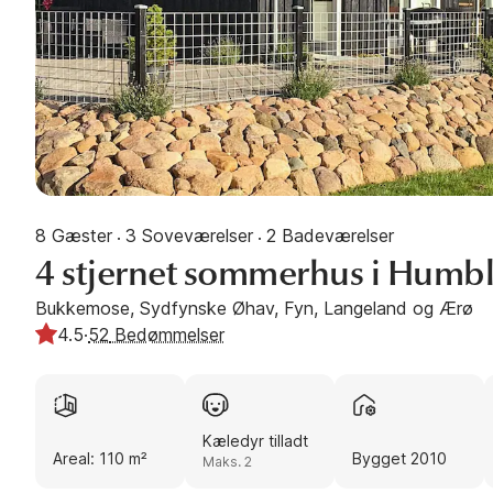
8 Gæster
3 Soveværelser
2 Badeværelser
·
·
4 stjernet sommerhus i Humb
Bukkemose, Sydfynske Øhav, Fyn, Langeland og Ærø
4.5
·
52
Bedømmelser
Kæledyr tilladt
Areal: 110 m²
Bygget 2010
Maks. 2