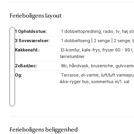
Ferieboligens layout
1 Opholdsstue:
1 dobbeltopredning, radio, tv, høj st
3 Soveværelser:
1 dobbeltseng | 2 senge | 2 senge,
Køkkenafd.:
El-komfur, køle-frys, fryser 60 - 99
tørretumbler
2xBad/wc:
Wc, håndvask, bruseniche, gulvvarm
Og:
Terrasse, el-varme, luft/luft varmep
ikke-ryger hus, sommerhus m/1. sal
Ferieboligens beliggenhed