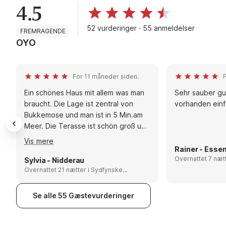
4.5
52 vurderinger · 55 anmeldelser
FREMRAGENDE
OYO
For 11 måneder siden.
F
Ein schönes Haus mit allem was man
Sehr sauber gute 
braucht. Die Lage ist zentral von
vorhanden einf
Bukkemose und man ist in 5 Min.am
Meer. Die Terasse ist schön groß und
das Rasenngrundstück lädt zum
Vis mere
spielenmit Kindern oder Hund ein.
Rainer - Esse
Empfehlungen: Die Insel erkunden.
Overnattet 7 nætter i Syd
Sylvia - Nidderau
Øhav, Denmark
Der Süden ist sehr schön und der
Overnattet 21 nætter i Sydfynske
Øhav, Denmark
Ristinger Sandstrand super zum
Baden.
Se alle 55 Gæstevurderinger