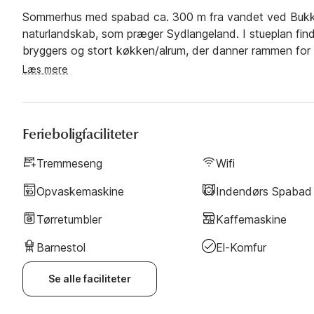
Sommerhus med spabad ca. 300 m fra vandet ved Bukkem
naturlandskab, som præger Sydlangeland. I stueplan fi
bryggers og stort køkken/alrum, der danner rammen for all
den store terrasse, hvorfra I har udsigt over en lille sø
Læs mere
varmluftsovn og mikroovn. På 1. sal finder I den lyse op
med to enkeltsenge, badeværelse med bruseniche og frem
store vinduespartier giver et helt utroligt lys indvendigt. 
Ferieboligfaciliteter
gåafstand til flere hyggelige aktiviteter. Der er bl.a. 
er til huset et skur hvor der er mulighed for at opbevare f
Tremmeseng
Wifi
Opvaskemaskine
Indendørs Spabad
Tørretumbler
Kaffemaskine
Barnestol
El-Komfur
Se alle faciliteter