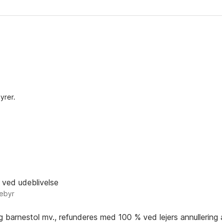
yrer.
 ved udeblivelse
gebyr
og barnestol mv., refunderes med 100 % ved lejers annullering 