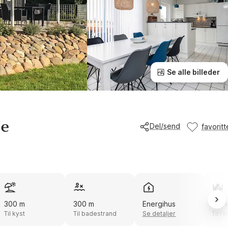
Se alle billeder
le
Del/send
favoritt
300 m
300 m
Energihus
5,0 
Til kyst
Til badestrand
Se detaljer
Til r