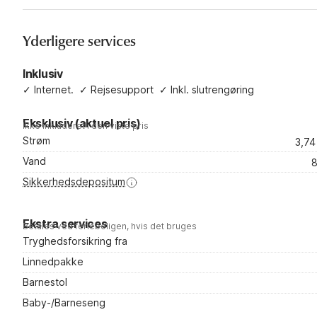
Yderligere services
Inklusiv
✓
Internet.
✓
Rejsesupport
✓
Inkl. slutrengøring
Eksklusiv (aktuel pris)
Ikke inkluderet i den viste pris
Strøm
3,7
Vand
8
Sikkerhedsdepositum
Ekstra services
Betales ved ferieboligen, hvis det bruges
Tryghedsforsikring fra
Linnedpakke
Barnestol
Baby-/Barneseng