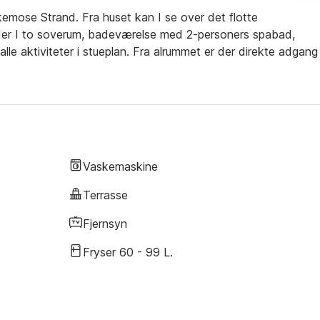
ose Strand. Fra huset kan I se over det flotte
nder I to soverum, badeværelse med 2-personers spabad,
e aktiviteter i stueplan. Fra alrummet er der direkte adgang t
. Køkkenafdelingen er rigt udstyret med keramiske kogeplader,
holdsstue med radio og tv. Der er yderligere et stort soverum
 for alt den 11 m² store balkon med en utrolig udsigt. De
Til huset hører en sandkasse til familiens yngste. Huset ligger i
legeplads og badebro 500 m fra huset og golfbane 200 m væk. D
x cykler, barnevogne el. lign.
Vaskemaskine
Terrasse
Fjernsyn
Fryser 60 - 99 L.