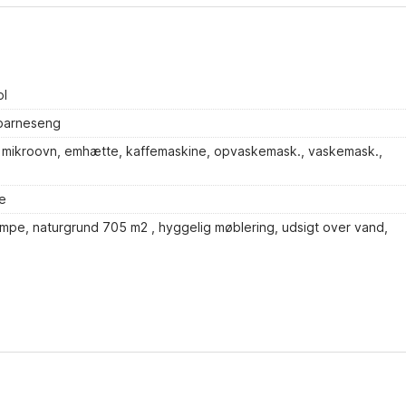
ol
 barneseng
 l, mikroovn, emhætte, kaffemaskine, opvaskemask., vaskemask.,
e
umpe, naturgrund 705 m2 , hyggelig møblering, udsigt over vand,