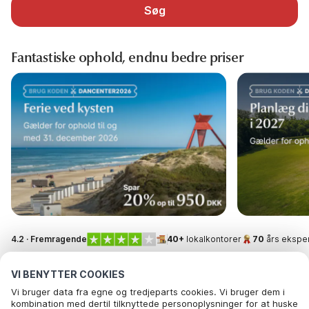
Søg
Fantastiske ophold, endnu bedre priser
4.2 · Fremragende
40+
lokalkontorer
70
års eksper
VI BENYTTER COOKIES
Vi bruger data fra egne og tredjeparts cookies. Vi bruger dem i
kombination med dertil tilknyttede personoplysninger for at huske