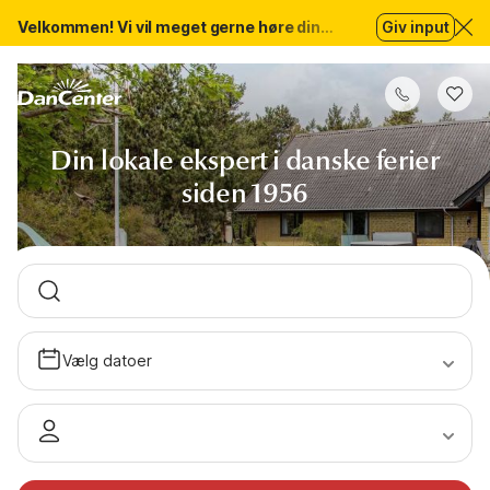
Velkommen! Vi vil meget gerne høre din
Giv input
mening om den nye Dancenter-hjemmeside.
Din lokale ekspert i danske ferier
siden 1956
Vælg datoer