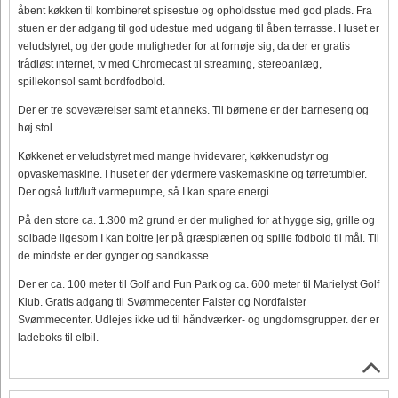
åbent køkken til kombineret spisestue og opholdsstue med god plads. Fra
stuen er der adgang til god udestue med udgang til åben terrasse. Huset er
veludstyret, og der gode muligheder for at fornøje sig, da der er gratis
trådløst internet, tv med Chromecast til streaming, stereoanlæg,
spillekonsol samt bordfodbold.
Der er tre soveværelser samt et anneks. Til børnene er der barneseng og
høj stol.
Køkkenet er veludstyret med mange hvidevarer, køkkenudstyr og
opvaskemaskine. I huset er der ydermere vaskemaskine og tørretumbler.
Der også luft/luft varmepumpe, så I kan spare energi.
På den store ca. 1.300 m2 grund er der mulighed for at hygge sig, grille og
solbade ligesom I kan boltre jer på græsplænen og spille fodbold til mål. Til
de mindste er der gynger og sandkasse.
Der er ca. 100 meter til Golf and Fun Park og ca. 600 meter til Marielyst Golf
Klub. Gratis adgang til Svømmecenter Falster og Nordfalster
Svømmecenter. Udlejes ikke ud til håndværker- og ungdomsgrupper. der er
ladeboks til elbil.