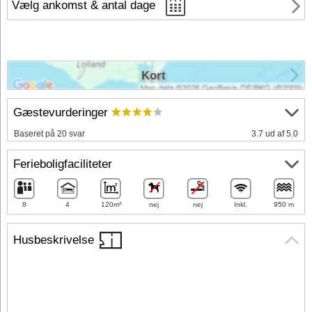
Vælg ankomst & antal dage
Kort
Gæstevurderinger
Baseret på 20 svar
3.7 ud af 5.0
Ferieboligfaciliteter
8
4
120m²
nej
nej
Inkl.
950 m
Husbeskrivelse