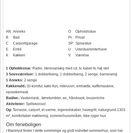
AN
Anneks
O
Opholdsstue
B
Bad
Pr.
Privat
C
Carport/garage
SP
Spisestue
E
Entré
U
Udestue/vinterhave
K
Køkken
V
Værelse
1 Opholdsstue:
Radio, stereoanlæg med cd, tv, kabel-tv, høj stol
3 Soveværelser:
1 dobbeltseng, 1 dobbeltseng, 2 senge, barneseng
1 Anneks:
2 senge
Køkkenafd.:
El-komfur, køle-frys, mikroovn, emhætte, kaffemaskine,
opvaskemask.
Bad/wc:
Vaskemask., tørretumbler, wc, håndvask, bruseniche
Aktiviteter:
Spillekonsol
Og:
Terrasse, carport, el-varme, legeredskaber, havegrill, naturgrund 1303
m², komfortabel møblering, sommerhusområde, ikke-ryger hus
Om ferieboligen
I Marielyst finder I dette rummelige og godt indrettet sommerhus, som har