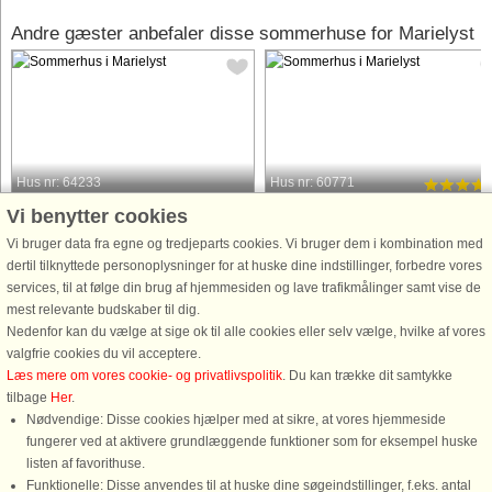
Andre gæster anbefaler disse sommerhuse for Marielyst
Hus nr: 64233
Hus nr: 60771
Vi benytter cookies
Marielyst
Marielyst
8 personer, 104 m²
12 personer, 210 m²
Vi bruger data fra egne og tredjeparts cookies. Vi bruger dem i kombination med
9 m til kyst.
50 m til kyst.
dertil tilknyttede personoplysninger for at huske dine indstillinger, forbedre vores
services, til at følge din brug af hjemmesiden og lave trafikmålinger samt vise de
Dette stilfulde træhus i Marielyst er
Stort sommerhus beliggende på en
mest relevante budskaber til dig.
104 m² stort og byder på plads til både
stor, lukket grund ved en af Danmark
Nedenfor kan du vælge at sige ok til alle cookies eller selv vælge, hvilke af vores
afslapning og samvær. Der er fire
bedste badestrande i Marielyst, kun
valgfrie cookies du vil acceptere.
soveværelser med i alt otte senge,
ca. 50 meter fra havet. Huset har
Læs mere om vores cookie- og privatlivspolitik
. Du kan trække dit samtykke
fordelt mellem hovedhuset og en
swimmingpool, spabad, sauna og
tilbage
Her
.
rummelig tilbygning, hvilket ...
fitnessrum med romaskine og
Nødvendige: Disse cookies hjælper med at sikre, at vores hjemmeside
motionscykel ...
fungerer ved at aktivere grundlæggende funktioner som for eksempel huske
fra 6.011 DKK
fra 9.870 DKK
listen af favorithuse.
Funktionelle: Disse anvendes til at huske dine søgeindstillinger, f.eks. antal