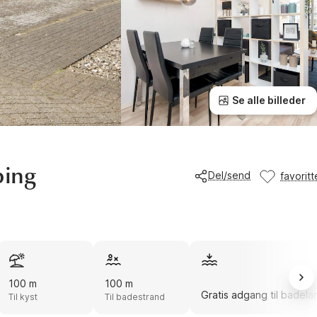
Se alle billeder
bing
Del/send
favoritt
100 m
100 m
Gratis adgang til badela
Til kyst
Til badestrand