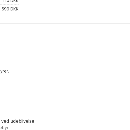
110 DKK
599 DKK
yrer.
 ved udeblivelse
gebyr