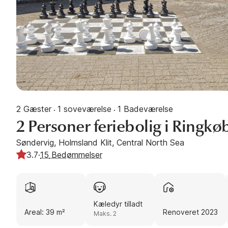
2 Gæster
1 soveværelse
1 Badeværelse
·
·
2 Personer feriebolig i Ringkø
Søndervig, Holmsland Klit, Central North Sea
3.7
·
15
Bedømmelser
Kæledyr tilladt
Areal: 39 m²
Renoveret 2023
Maks. 2