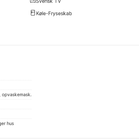
Svensk TV
Køle-Fryseskab
e, opvaskemask.
ger hus