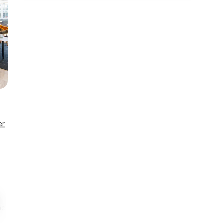
er
300 m
500 m
Smart lås
nd
Til restaurant
Til indkøb
Se detaljer