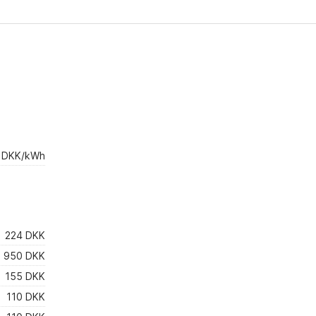
sich schwer öffnen und schließen. Zu
zweit kann man es nur als Paar
benutzen. Für zwei Freunde wäre
das Bett ein wenig klein.
4 DKK/kWh
224 DKK
950 DKK
155 DKK
110 DKK