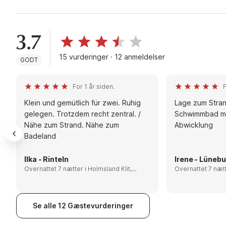
3.7
15 vurderinger · 12 anmeldelser
GODT
For 1 år siden.
F
Klein und gemütlich für zwei. Ruhig
Lage zum Strand, kle
gelegen. Trotzdem recht zentral. /
Schwimmbad mi
Nähe zum Strand. Nähe zum
Abwicklung
Badeland
Ilka - Rinteln
Irene - Lünebu
Overnattet 7 nætter i Holmsland Klit,
Overnattet 7 nætter i Holmsla
Denmark
Denmark
Se alle 12 Gæstevurderinger