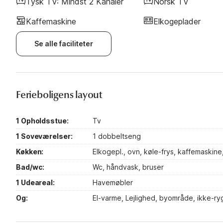
Tysk TV: Mindst 2 Kanaler
Norsk TV
Kaffemaskine
Elkogeplader
Se alle faciliteter
Ferieboligens layout
1 Opholdsstue:
Tv
1 Soveværelser:
1 dobbeltseng
Køkken:
Elkogepl., ovn, køle-frys, kaffemaskin
Bad/wc:
Wc, håndvask, bruser
1 Udeareal:
Havemøbler
Og:
El-varme, Lejlighed, byområde, ikke-ry