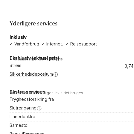
Yderligere services
Inklusiv
✓
Vandforbrug
✓
Internet.
✓
Rejsesupport
Eksklusiv (aktuel pris)
Ikke inkluderet i den viste pris
Strøm
3,7
Sikkerhedsdepositum
Ekstra services
Betales ved ferieboligen, hvis det bruges
Tryghedsforsikring fra
Slutrengøring
Linnedpakke
Barnestol
Baby-/Barneseng