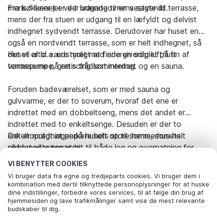
mens I luner jer ved brændeovnens sagte ild.
Fra køkkenet er der udgang til en vestvendt terrasse,
mens der fra stuen er udgang til en læfyldt og delvist
indhegnet sydvendt terrasse. Derudover har huset en
også en nordvendt terrasse, som er helt indhegnet, så
det vil altid være muligt at finde en solplet på en af
Huset er bl.a. udstyret med energivenlig luft/luft
terrasserne på en solrig sommerdag.
varmepumpe, gratis trådløst internet og en sauna.
Foruden badeværelset, som er med sauna og
gulvvarme, er der to soverum, hvoraf det ene er
indrettet med en dobbeltseng, mens det andet er
indrettet med to enkeltsenge. Desuden er der to
enkeltopredninger på husets store hems, som helt
Det er muligt at parkere helt op til sommerhusets
sikkert vil være et hit til både leg og overnatning for
nordvendte terrasse.
familiens yngste.
VI BENYTTER COOKIES
Udlejes ikke til ungdomsgrupper.
Vi bruger data fra egne og tredjeparts cookies. Vi bruger dem i
kombination med dertil tilknyttede personoplysninger for at huske
dine indstillinger, forbedre vores services, til at følge din brug af
Rejseperiode og gæster
hjemmesiden og lave trafikmålinger samt vise de mest relevante
budskaber til dig.