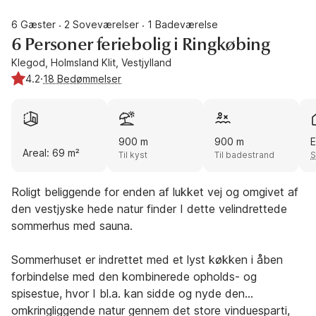
6 Gæster
2 Soveværelser
1 Badeværelse
·
·
6 Personer feriebolig i Ringkøbing
Klegod, Holmsland Klit, Vestjylland
4.2
·
18 Bedømmelser
900 m
900 m
E
Areal: 69 m²
Til kyst
Til badestrand
S
Roligt beliggende for enden af lukket vej og omgivet af
den vestjyske hede natur finder I dette velindrettede
sommerhus med sauna.
Sommerhuset er indrettet med et lyst køkken i åben
forbindelse med den kombinerede opholds- og
spisestue, hvor I bl.a. kan sidde og nyde den
omkringliggende natur gennem det store vinduesparti,