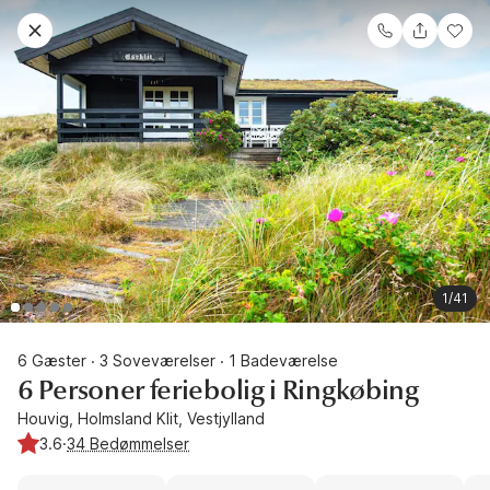
1/41
6 Gæster
3 Soveværelser
1 Badeværelse
·
·
6 Personer feriebolig i Ringkøbing
Houvig, Holmsland Klit, Vestjylland
3.6
·
34 Bedømmelser