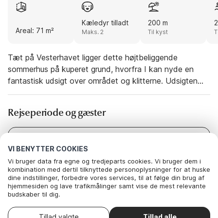
Kæledyr tilladt
200 m
Areal: 71 m²
Maks. 2
Til kyst
T
Tæt på Vesterhavet ligger dette højtbeliggende
sommerhus på kuperet grund, hvorfra I kan nyde en
fantastisk udsigt over området og klitterne. Udsigten
kan nydes fra såvel husets vestvendte som sydvendte
terrasse. Huset er bygget som bjælkehytte og har en
Rejseperiode og gæster
rustik og enkel indretning med trævægge, lofter og
kokostæpper. Åben stue/køkken, tre soverum, hvoraf et
har dobbeltseng, og to har enkeltsenge med en
Dato
Vælg datoer
VI BENYTTER COOKIES
køjeseng over. Køjesengen måler 60 i bredden. Dette er
Gæster
2 Gæster
Vi bruger data fra egne og tredjeparts cookies. Vi bruger dem i
et ideelt hus for naturelskere, der ønsker at trave lange
kombination med dertil tilknyttede personoplysninger for at huske
ture i en betagende flot natur, i klitterne og ved
dine indstillinger, forbedre vores services, til at følge din brug af
stranden og bagefter slappe af foran brændeovnens
hjemmesiden og lave trafikmålinger samt vise de mest relevante
budskaber til dig.
knitrende flammer. Huset er ikke egnet til handicappede
Nedenfor kan du vælge at sige ok til alle cookies eller selv vælge,
eller gangbesværede.
hvilke af vores valgfrie cookies du vil acceptere.
Vælg ankomstdato
Tillad valgte
Tillad alle