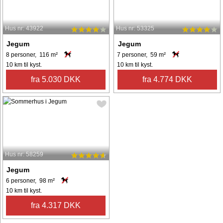
Hus nr: 43922
Hus nr: 53325
Jegum
Jegum
8 personer, 116 m²
7 personer, 59 m²
10 km til kyst.
10 km til kyst.
fra 5.030 DKK
fra 4.774 DKK
Hus nr: 58259
Jegum
6 personer, 98 m²
10 km til kyst.
fra 4.317 DKK