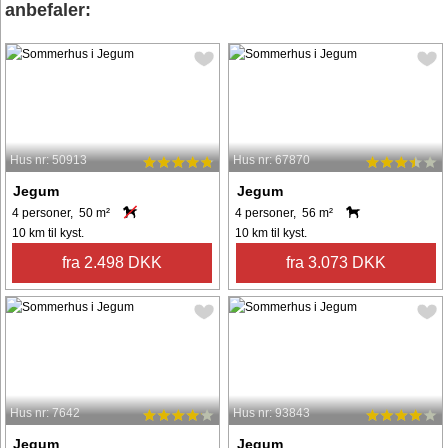
anbefaler:
Hus nr: 50913
Hus nr: 67870
Jegum
Jegum
4 personer, 50 m²
4 personer, 56 m²
10 km til kyst.
10 km til kyst.
fra 2.498 DKK
fra 3.073 DKK
Hus nr: 7642
Hus nr: 93843
Jegum
Jegum