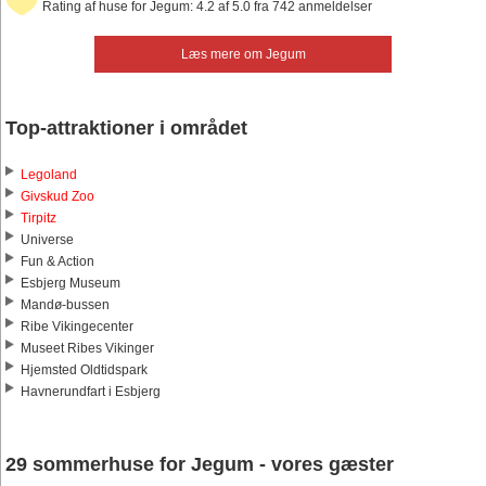
Rating af huse for Jegum: 4.2 af 5.0 fra 742 anmeldelser
Læs mere om Jegum
Top-attraktioner i området
Legoland
Givskud Zoo
Tirpitz
Universe
Fun & Action
Esbjerg Museum
Mandø-bussen
Ribe Vikingecenter
Museet Ribes Vikinger
Hjemsted Oldtidspark
Havnerundfart i Esbjerg
29 sommerhuse for Jegum - vores gæster