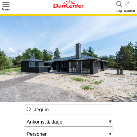
×
Menu
Søg
Kontakt
Søg
Tilbud
Destinationer
Inspiration
Info
Kontakt
Udlejning af sommerhus
Ejer
Jegum
Ankomst & dage
Personer