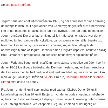
Se
alle huse i området
.
Jegum Ferieland er et fritidsområde fra 1978, og der er masser af plads omkring
de mange fritidshuse. Legepladsen ved Centerbygningen står til fri afbenyttelse.
Her er der mulighed for at iagttage fugle og dyrevildt, der har gode betingelser i
Jegum området. Der er anlagt omkring 11 km naturstier i området, hvor der er
mulighed for løb, vandre eller cykelture. Langs stierne er der stillet bænke op,
hvor man kan sidde og nyde naturen. Prøv engang en lille udflugt til det
nordvestlige hjørne af Jegum. Her finder man et stykke uspoleret natur ved Søvig
Bæk. Området er præget af ro, og den stille natur smyger sig tæt ind på en.
Jegum Ferieland ligger midt i et af Danmarks største rekreative områder, hvorfra
der er 10-12 km til gode badestrande. Den nærmeste strand er Børsmose, hvor
der kan køres med bil helt ned på strandbredden. Med Jegum som centrum kan
man vælge Skallingen, Blåvand,
Vejers
, Grærup,
Houstrup Strand
eller
Henne
Strand
efter ønske og behov.
Fra Jegum er der 5 km til svømmehal med sauna i Oksbøl. Der er 60 km til
Legoland og med kun 30 km til Esbjerg, hvor der er gode shoppingsmuligheder
og hvor man f.eks. kan besøge Esbjerg Kunstmuseum, Fiskeri- og Søfartsmuseet
eller Esbjerg musikhus. Ved et ophold i Jegum Ferieland er der rigelig af