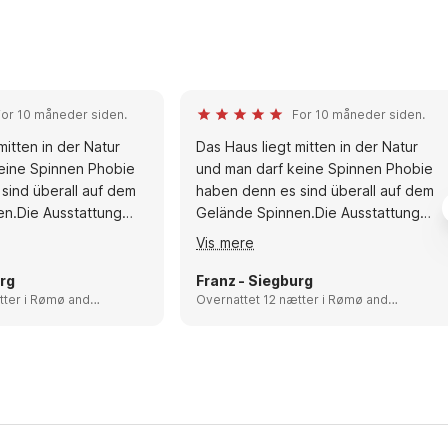
For 10 måneder siden.
For 10 måneder siden.
mitten in der Natur
Das Haus liegt mitten in der Natur
eine Spinnen Phobie
und man darf keine Spinnen Phobie
sind überall auf dem
haben denn es sind überall auf dem
n.Die Ausstattung
Gelände Spinnen.Die Ausstattung
eine Wünsche offen.
liess für uns keine Wünsche offen.
Vis mere
Als schöner Ausflug
s Wikinger Museum
rg
Franz - Siegburg
 ein Besuch in
Rømø and
Overnattet 12 nætter i Rømø and
Mandø, Denmark
m Shoppingcenter (
nweis dürfen keine