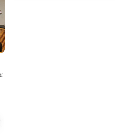
er
 km
4,8 km
Smart lås
Eneståen
estaurant
Til indkøb
Se detaljer
Husnr. 558