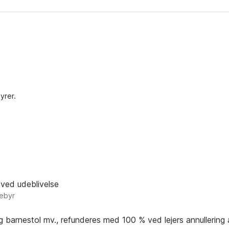
yrer.
 ved udeblivelse
gebyr
og barnestol mv., refunderes med 100 % ved lejers annullering 