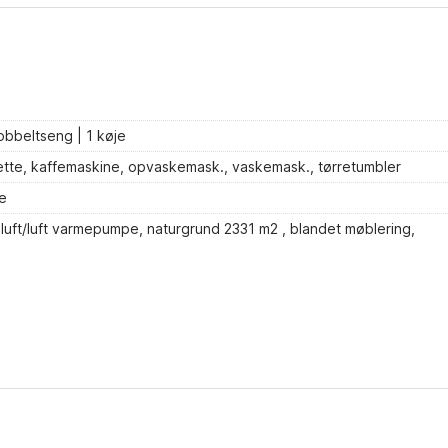
obbeltseng | 1 køje
ætte, kaffemaskine, opvaskemask., vaskemask., tørretumbler
e
 luft/luft varmepumpe, naturgrund 2331 m2 , blandet møblering,