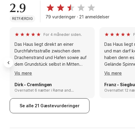
2.9
79 vurderinger · 21 anmeldelser
RETFÆRDIG
For 4 måneder siden.
Das Haus liegt direkt an einer
Das Haus liegt 
Durchfahrtsstraße zwischen dem
und man darf k
Drachenstrand und Hafen sowie auf
haben denn es 
dem Grundstück selbst in Mitten
Gelände Spinne
eines Gartens, ist ausgestattet mit
liess für uns k
Vis mere
Vis mere
mehreren Grills und einem Kicker und
Empfehlungen: 
bietet ausreichend Platz. Die Lage ist
würden wir da
Dirk - Cremlingen
Franz - Siegbu
ideal um Unternehmungen in die
Overnattet 6 nætter i Rømø and
empfehlen auch
Overnattet 12 nætter i 
Mandø, Denmark
Mandø, Denmark
Region zu starten. Sämtliche
Esbjerg und de
Einkaufsangebote, ob Supermarkt,
dort nur als Hi
Se alle 21 Gæstevurderinger
Schlachter, usw. sind sehr nahe
Hunde rein)
gelegen. Bei unserem Besuch war
der Garten leider nicht nutzbar.
Empfehlungen: Für Fleischesser