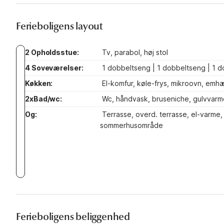
Ferieboligens layout
2 Opholdsstue:
Tv, parabol, høj stol
4 Soveværelser:
1 dobbeltseng | 1 dobbeltseng | 1 d
Køkken:
El-komfur, køle-frys, mikroovn, emh
2xBad/wc:
Wc, håndvask, bruseniche, gulvvarm
Og:
Terrasse, overd. terrasse, el-varme,
sommerhusområde
Ferieboligens beliggenhed