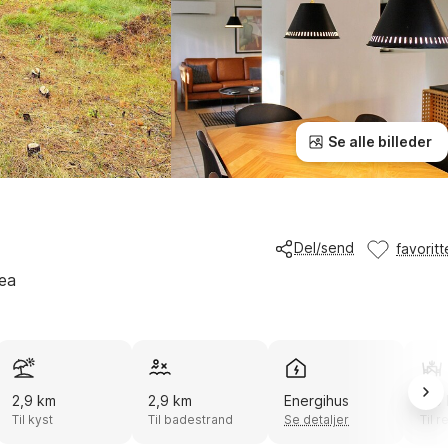
Se alle billeder
Del/send
favoritt
ea
2,9 km
2,9 km
Energihus
6,0
Til kyst
Til badestrand
Se detaljer
Til r