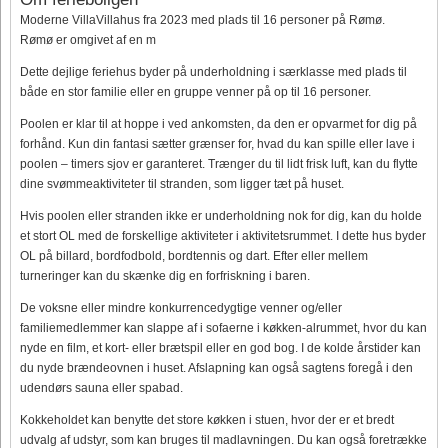
Moderne VillaVillahus fra 2023 med plads til 16 personer på Rømø.
Rømø er omgivet af en m
Dette dejlige feriehus byder på underholdning i særklasse med plads til
både en stor familie eller en gruppe venner på op til 16 personer.
Poolen er klar til at hoppe i ved ankomsten, da den er opvarmet for dig på
forhånd. Kun din fantasi sætter grænser for, hvad du kan spille eller lave i
poolen – timers sjov er garanteret. Trænger du til lidt frisk luft, kan du flytte
dine svømmeaktiviteter til stranden, som ligger tæt på huset.
Hvis poolen eller stranden ikke er underholdning nok for dig, kan du holde
et stort OL med de forskellige aktiviteter i aktivitetsrummet. I dette hus byder
OL på billard, bordfodbold, bordtennis og dart. Efter eller mellem
turneringer kan du skænke dig en forfriskning i baren.
De voksne eller mindre konkurrencedygtige venner og/eller
familiemedlemmer kan slappe af i sofaerne i køkken-alrummet, hvor du kan
nyde en film, et kort- eller brætspil eller en god bog. I de kolde årstider kan
du nyde brændeovnen i huset. Afslapning kan også sagtens foregå i den
udendørs sauna eller spabad.
Kokkeholdet kan benytte det store køkken i stuen, hvor der er et bredt
udvalg af udstyr, som kan bruges til madlavningen. Du kan også foretrække