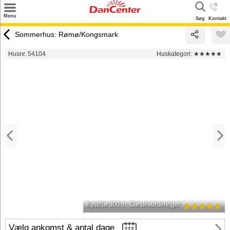
×
Menu
Søg
Kontakt
Søg
Sommerhus: Rømø/Kongsmark
Tilbud
Husnr. 54104
Huskategori:
★★★★★
Destinationer
Inspiration
Info
Kontakt
Udlejning af sommerhus
Ejer
Kyst/Sø 300 m
Gæstevurderinger
Vælg ankomst & antal dage