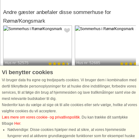
Andre gæster anbefaler disse sommerhuse for
Rømø/Kongsmark
Hus nr: 52575
Hus nr: 52685
Vi benytter cookies
Rømø/Kongsmark
Rømø/Kongsmark
16 personer, 220 m²
18 personer, 249 m²
Vi bruger data fra egne og tredjeparts cookies. Vi bruger dem i kombination med
300 m til kyst.
350 m til kyst.
dertil tilknyttede personoplysninger for at huske dine indstillinger, forbedre vores
services, til at følge din brug af hjemmesiden og lave trafikmålinger samt vise de
16-personers sommerhus med
Dejligt sommerhus med
mest relevante budskaber til dig.
swimmingpool, spabad og sauna
swimmingpool, spabad og sauna
Nedenfor kan du vælge at sige ok til alle cookies eller selv vælge, hvilke af vores
beliggende nær havet på den
beliggende kun 350 meter fra vandet
valgfrie cookies du vil acceptere.
hyggelige ferieø Rømø. Når du rejser
på Rømø. Det rummelige sommerhu
Læs mere om vores cookie- og privatlivspolitik
. Du kan trække dit samtykke
med hele familien eller en stor gruppe
er perfekt til at nyde en ferie med hel
tilbage
Her
.
venner, er pladsen ofte i højsædet på
familien. Den kan rumme op til 18
Nødvendige: Disse cookies hjælper med at sikre, at vores hjemmeside
ferien ...
personer, ...
fungerer ved at aktivere grundlæggende funktioner som for eksempel huske