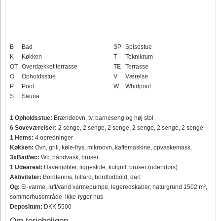
B
Bad
SP
Spisestue
K
Køkken
T
Teknikrum
OT
Overdækket terrasse
TE
Terrasse
O
Opholdsstue
V
Værelse
P
Pool
W
Whirlpool
S
Sauna
1 Opholdsstue:
Brændeovn, tv, barneseng og høj stol
6 Soveværelser:
2 senge, 2 senge, 2 senge, 2 senge, 2 senge, 2 senge
1 Hems:
4 opredninger
Køkken:
Ovn, grill, køle-frys, mikroovn, kaffemaskine, opvaskemask.
3xBad/wc:
Wc, håndvask, bruser
1 Udeareal:
Havemøbler, liggestole, kulgrill, bruser (udendørs)
Aktiviteter:
Bordtennis, billard, bordfodbold, dart
Og:
El-varme, luft/vand varmepumpe, legeredskaber, naturgrund 1502 m²,
sommerhusområde, ikke-ryger hus
Depositum:
DKK 5500
Om ferieboligen