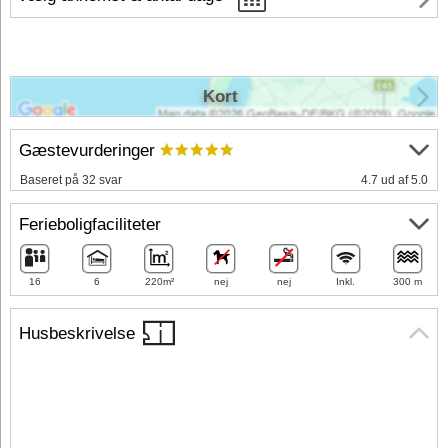
Kort
Gæstevurderinger
Baseret på 32 svar
4.7 ud af 5.0
Ferieboligfaciliteter
16
6
220m²
nej
nej
Inkl.
300 m
Husbeskrivelse