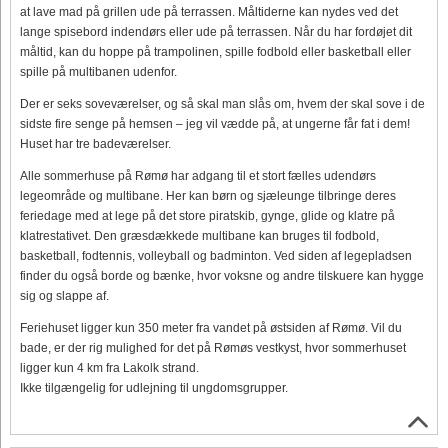
at lave mad på grillen ude på terrassen. Måltiderne kan nydes ved det
lange spisebord indendørs eller ude på terrassen. Når du har fordøjet dit
måltid, kan du hoppe på trampolinen, spille fodbold eller basketball eller
spille på multibanen udenfor.
Der er seks soveværelser, og så skal man slås om, hvem der skal sove i de
sidste fire senge på hemsen – jeg vil vædde på, at ungerne får fat i dem!
Huset har tre badeværelser.
Alle sommerhuse på Rømø har adgang til et stort fælles udendørs
legeområde og multibane. Her kan børn og sjæleunge tilbringe deres
feriedage med at lege på det store piratskib, gynge, glide og klatre på
klatrestativet. Den græsdækkede multibane kan bruges til fodbold,
basketball, fodtennis, volleyball og badminton. Ved siden af ​​legepladsen
finder du også borde og bænke, hvor voksne og andre tilskuere kan hygge
sig og slappe af.
Feriehuset ligger kun 350 meter fra vandet på østsiden af ​​Rømø. Vil du
bade, er der rig mulighed for det på Rømøs vestkyst, hvor sommerhuset
ligger kun 4 km fra Lakolk strand.
Ikke tilgængelig for udlejning til ungdomsgrupper.