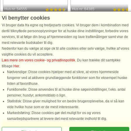
Hus nr: 54555
Hus nr: 64385
Vi benytter cookies
Hejlsminde Strand
Hejlsminde Strand
4 personer, 54 m²
4 personer, 42 m²
Vi bruger data fra egne og tredjeparts cookies. Vi bruger dem i kombination med
10 m til kyst.
10 m til kyst.
dertil tilknyttede personoplysninger for at huske dine indstillinger, forbedre vores
services, til at følge din brug af hjemmesiden og lave trafikmålinger samt vise de
I den ikoniske bygning Hejlsminde
Beliggende i den velkendte bygning
mest relevante budskaber til dig.
Badehotel, smukt placeret helt ud til
Hejlsminde Badehotel, tæt på
Nedenfor kan du vælge at sige ok til alle cookies eller selv vælge, hvilke af vores
vandet midt i Hejlsminde, har I
vandkanten centralt i Hejlsminde, har
valgfrie cookies du vil acceptere.
mulighed for at leje en skøn og
muligheden for at leje en dejlig
Læs mere om vores cookie- og privatlivspolitik
. Du kan trække dit samtykke
rummelig lejlighed med direkte udsigt
rummelig lejlighed, med udsigt direk
tilbage
Her
.
over vandet. Lejligheden rummer ...
til vandet.\ Lejligheden ...
Nødvendige: Disse cookies hjælper med at sikre, at vores hjemmeside
fungerer ved at aktivere grundlæggende funktioner som for eksempel huske
fra 2.451 DKK
fra 2.555 DKK
listen af favorithuse.
Funktionelle: Disse anvendes til at huske dine søgeindstillinger, f.eks. antal
personer, husdyr, ankomstdato o.lign.
Statistisk: Disse giver mulighed for en bedre brugeroplevelse, da vi så kan
vide hvilke huse som er de mest interessante.
Markedsføring: Disse cookies gør det muligt for os og vores
Ring for at bestille
samarbejdspartnere at levere det mest relevante indhold til dig.