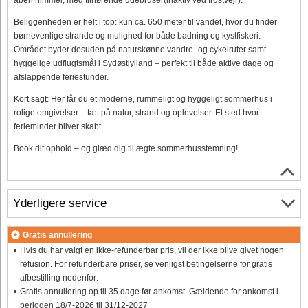
Beliggenheden er helt i top: kun ca. 650 meter til vandet, hvor du finder
børnevenlige strande og mulighed for både badning og kystfiskeri.
Området byder desuden på naturskønne vandre- og cykelruter samt
hyggelige udflugtsmål i Sydøstjylland – perfekt til både aktive dage og
afslappende feriestunder.
Kort sagt: Her får du et moderne, rummeligt og hyggeligt sommerhus i
rolige omgivelser – tæt på natur, strand og oplevelser. Et sted hvor
ferieminder bliver skabt.
Book dit ophold – og glæd dig til ægte sommerhusstemning!
Yderligere service
Gratis annullering
Hvis du har valgt en ikke-refunderbar pris, vil der ikke blive givet nogen
refusion. For refunderbare priser, se venligst betingelserne for gratis
afbestilling nedenfor:
Gratis annullering op til 35 dage før ankomst. Gældende for ankomst i
perioden 18/7-2026 til 31/12-2027