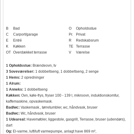
B
Bad
O
Opholdsstue
C
Carport/garage
Pr.
Privat
E
Entré
R
Redskabsrum
K
Køkken
TE
Terrasse
OT
Overdækket terrasse
V
Værelse
1 Opholdsstue:
Brændeovn, tv
3 Soveværelser:
1 dobbeltseng, 1 dobbeltseng, 2 senge
1 Hems:
2 opredninger
1 Alrum:
1 Anneks:
1 dobbeltseng
Køkken:
Ovn, køle-frys, fryser 100 - 139 l, mikroovn, induktionskomfur,
kaffemaskine, opvaskemask.
Bad/wc:
Vaskemask., tørretumbler, wc, håndvask, bruser
Bad/wc:
Wc, håndvask, bruser
1 Udeareal:
Havemøbler, liggestole, gasgrill, Terrasse, bruser (udendørs),
dart
Og:
El-varme, luft/luft varmepumpe, anlagt have 869 m²,