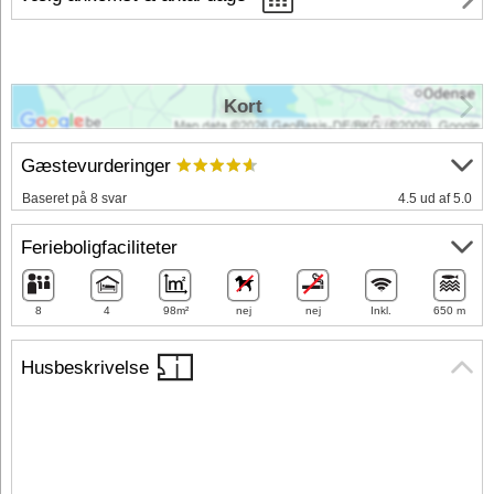
Kort
Gæstevurderinger
Baseret på 8 svar
4.5 ud af 5.0
Ferieboligfaciliteter
8
4
98m²
nej
nej
Inkl.
650 m
Husbeskrivelse