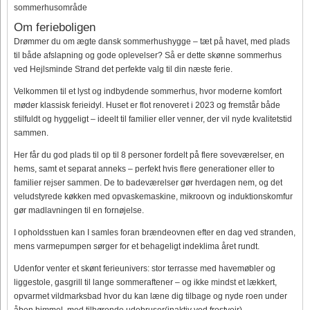
sommerhusområde
Om ferieboligen
Drømmer du om ægte dansk sommerhushygge – tæt på havet, med plads
til både afslapning og gode oplevelser? Så er dette skønne sommerhus
ved Hejlsminde Strand det perfekte valg til din næste ferie.
Velkommen til et lyst og indbydende sommerhus, hvor moderne komfort
møder klassisk ferieidyl. Huset er flot renoveret i 2023 og fremstår både
stilfuldt og hyggeligt – ideelt til familier eller venner, der vil nyde kvalitetstid
sammen.
Her får du god plads til op til 8 personer fordelt på flere soveværelser, en
hems, samt et separat anneks – perfekt hvis flere generationer eller to
familier rejser sammen. De to badeværelser gør hverdagen nem, og det
veludstyrede køkken med opvaskemaskine, mikroovn og induktionskomfur
gør madlavningen til en fornøjelse.
I opholdsstuen kan I samles foran brændeovnen efter en dag ved stranden,
mens varmepumpen sørger for et behageligt indeklima året rundt.
Udenfor venter et skønt ferieunivers: stor terrasse med havemøbler og
liggestole, gasgrill til lange sommeraftener – og ikke mindst et lækkert,
opvarmet vildmarksbad hvor du kan læne dig tilbage og nyde roen under
åben himmel, med tilhørende udebruser(inaktiv ved frostvejr).