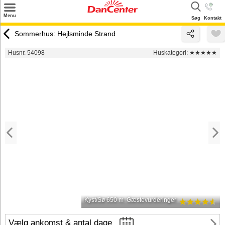
×
Menu
Søg
Kontakt
Søg
Sommerhus: Hejlsminde Strand
Tilbud
Husnr. 54098
Huskategori:
★★★★★
Destinationer
Inspiration
Info
Kontakt
Udlejning af sommerhus
Ejer
Kyst/Sø 650 m
Gæstevurderinger
Vælg ankomst & antal dage