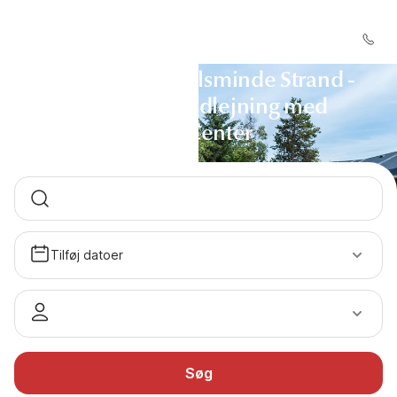
Sommerhus Hejlsminde Strand -
Sommerhusudlejning med
DanCenter
Tilføj datoer
Søg