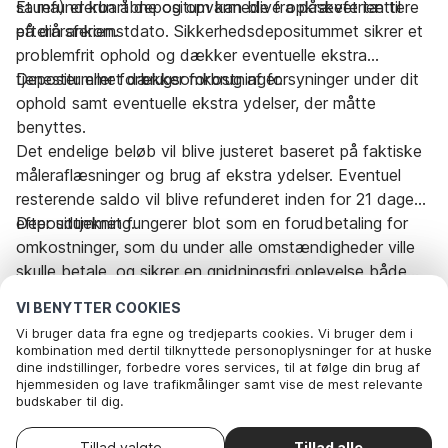
sauna) er kun åbne og opvarmede fra påskeferien til
Et refunderbart depositum kan blive opkrævet tættere
efterårsferien.
på din ankomstdato. Sikkerhedsdepositummet sikrer et
problemfrit ophold og dækker eventuelle ekstra
tjenester eller forbrugsomkostninger.
Depositummet dækker forbrug af forsyninger under dit
ophold samt eventuelle ekstra ydelser, der måtte
benyttes.
Det endelige beløb vil blive justeret baseret på faktiske
måleraflæsninger og brug af ekstra ydelser. Eventuel
resterende saldo vil blive refunderet inden for 21 dage
efter udtjekning.
Depositummet fungerer blot som en forudbetaling for
omkostninger, som du under alle omstændigheder ville
skulle betale, og sikrer en gnidningsfri oplevelse både
under og efter opholdet.
VI BENYTTER COOKIES
Rejseperiode og gæster
Vi bruger data fra egne og tredjeparts cookies. Vi bruger dem i
kombination med dertil tilknyttede personoplysninger for at huske
dine indstillinger, forbedre vores services, til at følge din brug af
hjemmesiden og lave trafikmålinger samt vise de mest relevante
Dato
Vælg datoer
budskaber til dig.
Nedenfor kan du vælge at sige ok til alle cookies eller selv vælge,
Gæster
2 Gæster
hvilke af vores valgfrie cookies du vil acceptere.
Vælg ankomstdato
Tillad valgte
Tillad alle