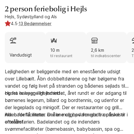
2 person feriebolig i Hejls
Hejls, Sydøstjylland og Als
4.5
·
13 Bedømmelser
10 m
2,6 km
2
Vandudsigt
til restaurant
til indkøbscenter
T
Lejligheden er beliggende med en enestående udsigt
over Lillebælt. Åbn dobbeltdørene og hør bølgerne fra
vandet og følg livet på stranden og bådenes sejlads til
og fra havnen i Hejlsminde.
Huset er hyggeligt indrettet, året rundt er der adgang til
børnenes legerum, billard og bordtennis, og udenfor er
der legeplads og minigolf. Der er restauranter og grill
inden for få meter. Der er mulighed for gode oplevelser i
Alle badefaciliteter er åbne og opvarmede fra påske til
området.
efterårsferien. Badelandet og de indendørs
svømmefaciliteter (børnebassin, babybassin, spa og