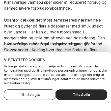
Klimavenlige varmepumper sikrer et reduceret forbrug og
dermed lavere forbrugsomkostninger.
Udenfor dækker det store terrasseareal næsten hele
huset og byder på flere siddepladser med smuk udsigt
over vandet. Her kan du nyde morgenmad i
morgensolen og grille om aftenen ved solnedgang. Den
børnevenlige sandstrand Hejlsminde ligger i gåafstand.
I dette feriehus har 6 gæster gratis adgang til
Slotssøbadet i Kolding hver dag. Her finder du flere
svømmebassiner, en vandlegeplads for børn, et
VI BENYTTER COOKIES
dampbad, et spabad og en af de største udendørs
Vi bruger data fra egne og tredjeparts cookies. Vi bruger dem i
saunaer i Skandinavien med udsigt til Kolding Hus
kombination med dertil tilknyttede personoplysninger for at huske
Rejseperiode og gæster
slotsruin.
dine indstillinger, forbedre vores services, til at følge din brug af
hjemmesiden og lave trafikmålinger samt vise de mest relevante
budskaber til dig.
Dato
Vælg datoer
Nedenfor kan du vælge at sige ok til alle cookies eller selv vælge,
hvilke af vores valgfrie cookies du vil acceptere.
Vælg ankomstdato
Tillad valgte
Tillad alle
. Du kan
Læs mere om vores cookie- og privatlivspolitik
Gæster
2 Gæster
trække dit samtykke tilbage
.
Her
Nødvendige: Disse cookies hjælper med at sikre, at vores
hjemmeside fungerer ved at aktivere grundlæggende funktioner