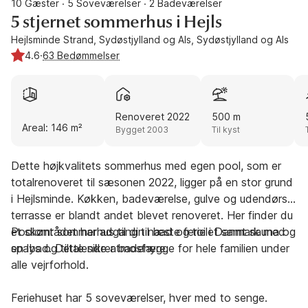
10 Gæster
5 Soveværelser
2 Badeværelser
·
·
5 stjernet sommerhus i Hejls
Hejlsminde Strand, Sydøstjylland og Als, Sydøstjylland og Als
4.6
·
63 Bedømmelser
Renoveret 2022
500 m
Areal: 146 m²
Bygget 2003
Til kyst
Dette højkvalitets sommerhus med egen pool, som er
totalrenoveret til sæsonen 2022, ligger på en stor grund
i Hejlsminde. Køkken, badeværelse, gulve og udendørs
terrasse er blandt andet blevet renoveret. Her finder du
et skønt sommerhus til din næste ferie i Danmark med
Poolområdet har adgang til bad og toilet samt sauna og
en lys og tiltalende atmosfære.
spabad. Dette sikrer badehygge for hele familien under
alle vejrforhold.
Feriehuset har 5 soveværelser, hver med to senge.