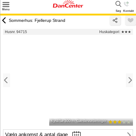
×
Menu
Søg
Kontakt
Søg
Sommerhus: Fjellerup Strand
Tilbud
Husnr. 94715
Huskategori:
★★★
Destinationer
Inspiration
Info
Kontakt
Udlejning af sommerhus
Ejer
Kyst/Sø 300 m
Gæstevurderinger
Vælg ankomst & antal dage