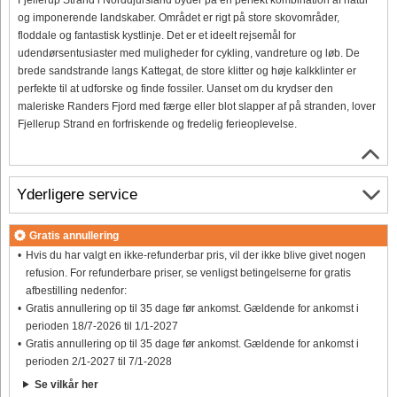
og imponerende landskaber. Området er rigt på store skovområder,
floddale og fantastisk kystlinje. Det er et ideelt rejsemål for
udendørsentusiaster med muligheder for cykling, vandreture og løb. De
brede sandstrande langs Kattegat, de store klitter og høje kalkklinter er
perfekte til at udforske og finde fossiler. Uanset om du krydser den
maleriske Randers Fjord med færge eller blot slapper af på stranden, lover
Fjellerup Strand en forfriskende og fredelig ferieoplevelse.
Yderligere service
Gratis annullering
Hvis du har valgt en ikke-refunderbar pris, vil der ikke blive givet nogen
refusion. For refunderbare priser, se venligst betingelserne for gratis
afbestilling nedenfor:
Gratis annullering op til 35 dage før ankomst. Gældende for ankomst i
perioden 18/7-2026 til 1/1-2027
Gratis annullering op til 35 dage før ankomst. Gældende for ankomst i
perioden 2/1-2027 til 7/1-2028
Se vilkår her