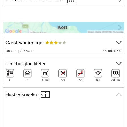
Kort
Gæstevurderinger
Baseret på 7 svar
2.9 ud af 5.0
Ferieboligfaciliteter
6
3
80m²
nej
nej
Inkl.
300 m
Husbeskrivelse