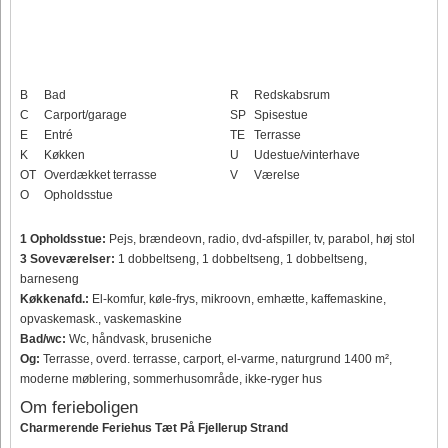
B
Bad
R
Redskabsrum
C
Carport/garage
SP
Spisestue
E
Entré
TE
Terrasse
K
Køkken
U
Udestue/vinterhave
OT
Overdækket terrasse
V
Værelse
O
Opholdsstue
1 Opholdsstue:
Pejs, brændeovn, radio, dvd-afspiller, tv, parabol, høj stol
3 Soveværelser:
1 dobbeltseng, 1 dobbeltseng, 1 dobbeltseng,
barneseng
Køkkenafd.:
El-komfur, køle-frys, mikroovn, emhætte, kaffemaskine,
opvaskemask., vaskemaskine
Bad/wc:
Wc, håndvask, bruseniche
Og:
Terrasse, overd. terrasse, carport, el-varme, naturgrund 1400 m²,
moderne møblering, sommerhusområde, ikke-ryger hus
Om ferieboligen
Charmerende Feriehus Tæt På Fjellerup Strand