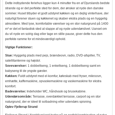
Dette indbydende feriehus ligger kun 4 minutter fra en af Djurslands bedste
strande og er det perfekte sted for dem, der ønsker at nyde den danske
sommer. Huset tilbyder et godt udstyret køkken og en dejlig vinterhave, der
naturligt forener stuen og køkkenet og skaber ekstra plads og en hyggelig
atmosfære. Med lyse, komfortable værelser og en stor naturgrund på 1400
m² er det et fantastisk sted at slappe af og nyde udendørslivet. Uanset om
du vil nyde en solrig dag eller tage en stille pause, giver dette hus den
perfekte ramme for et mindeværdigt ophold.
Vigtige Funktioner:
Stue:
Hyggelig plads med pejs, brændeovn, radio, DVD-afspiller, TV,
satellitantenne og højstol.
Soveværelser:
1 dobbeltseng, 1 enkeltseng, 1 dobbeltseng samt en
babyseng til de yngste gæster.
Køkken:
Fuldt udstyret med el-komfur, køleskab med fryser, mikroovn,
emhætte, kaffemaskine, opvaskemaskine og vaskemaskine for ekstra
komfort.
Badeværelse:
Indeholder WC, håndvask og brusekabine.
Udendørsområde:
Terrasse, overdækket terrasse, carport og en stor
naturgrund, der er ideel til solbadning eller udendørs spisning.
Oplev Fjellerup Strand
Fjellerup Strand i Norddjursland byder på en perfekt kombination af natur