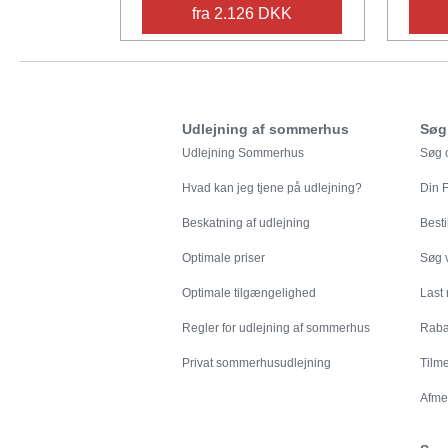
fra 2.126 DKK
Udlejning af sommerhus
Søg
Udlejning Sommerhus
Søg o
Hvad kan jeg tjene på udlejning?
Din
F
Beskatning af udlejning
Besti
Optimale priser
Søg v
Optimale tilgængelighed
Last
Regler for udlejning af sommerhus
Rabat
Privat sommerhusudlejning
Tilm
Afme