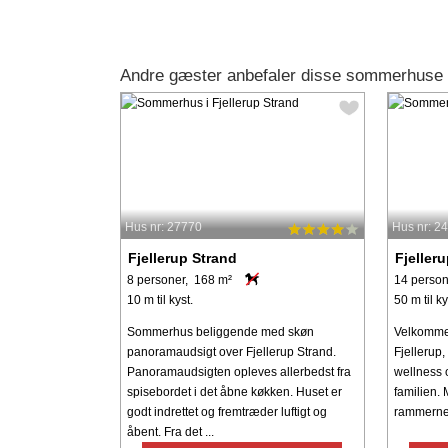
Andre gæster anbefaler disse sommerhuse f
Hus nr: 27770
Hus nr: 2
Fjellerup Strand
Fjeller
8 personer, 168 m²
14 person
10 m til kyst.
50 m til ky
Sommerhus beliggende med skøn
Velkommen
panoramaudsigt over Fjellerup Strand.
Fjellerup,
Panoramaudsigten opleves allerbedst fra
wellness o
spisebordet i det åbne køkken. Huset er
familien. 
godt indrettet og fremtræder luftigt og
rammerne s
åbent. Fra det ...