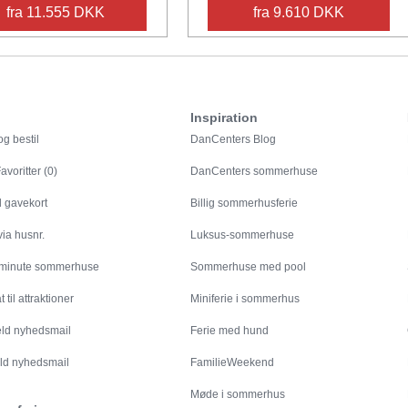
fra 11.555 DKK
fra 9.610 DKK
Inspiration
g bestil
DanCenters Blog
avoritter (0)
DanCenters sommerhuse
l gavekort
Billig sommerhusferie
ia husnr.
Luksus-sommerhuse
 minute sommerhuse
Sommerhuse med pool
 til attraktioner
Miniferie i sommerhus
eld nyhedsmail
Ferie med hund
ld nyhedsmail
FamilieWeekend
Møde i sommerhus