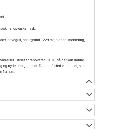
bol
emaskine, opvaskemask.
aber, havegrill, naturgrund 1229 m², blandet møblering,
værelser. Huset er renoveret i 2016, så det kan danne
rog og nyde den gode sol. Der er bålsted ved huset, som I
 fra huset.