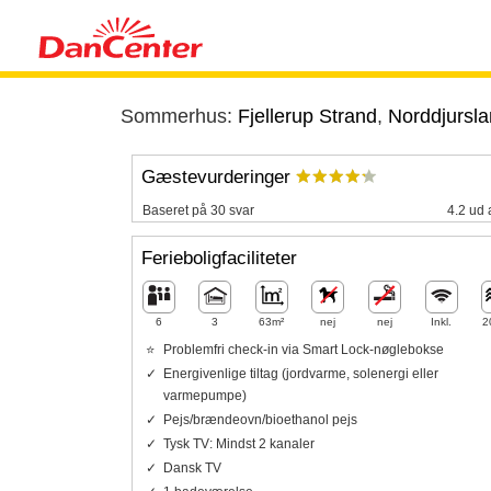
Sommerhus:
Fjellerup Strand
,
Norddjursl
Gæstevurderinger
Baseret på 30 svar
4.2 ud 
Ferieboligfaciliteter
6
3
63m²
nej
nej
Inkl.
2
Problemfri check-in via Smart Lock-nøglebokse
Energivenlige tiltag (jordvarme, solenergi eller
varmepumpe)
Pejs/brændeovn/bioethanol pejs
Tysk TV: Mindst 2 kanaler
Dansk TV