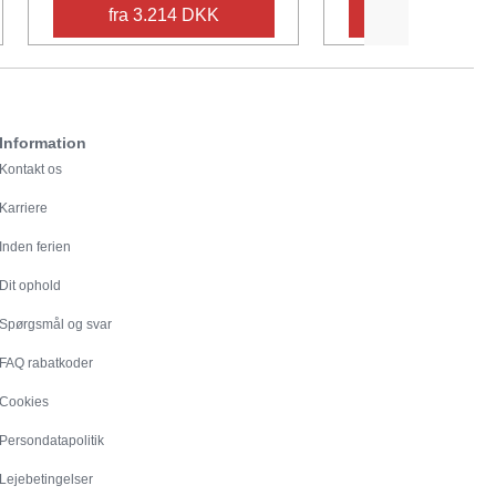
fra 3.214 DKK
fra 4.902 
Information
Kontakt os
Karriere
Inden ferien
Dit ophold
Spørgsmål og svar
FAQ rabatkoder
Cookies
Persondatapolitik
Lejebetingelser