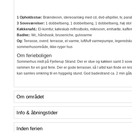
1 Opholdsstue:
Brændeovn, stereoanlæg med cd, dvd-afspiller, tv, para
3 Soveværelser:
1 dobbeltseng, 1 dobbeltseng, 1 dobbeltseng, høj stol
Køkkenafd.:
El-komfur, køleskab m/frostboks, mikroovn, emhætte, kaff
Bad/wc:
Wc, håndvask, bruseniche, gulvvarme
Og:
Terrasse, overd. terrasse, el-varme, luft/luft varmepumpe, legeredsk
sommerhusområde, ikke-ryger hus
Om ferieboligen
Sommerhus midt på Fjellerup Strand. Der er stue og køkken samt 3 sove
rammen for en god ferie. Der er gode terrasser, så I altid kan finde en k
kan samles omkring til en hyggelig stund. God badestrand ca. 2 min gåtur
Om området
Info & åbningstider
Inden ferien