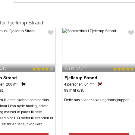
or Fjellerup Strand
4145
Hus nr: 54344
up Strand
Fjellerup Strand
er, 208 m²
4 personer, 64 m²
st.
99 m til kyst.
 til dette skønne sommerhus i
Dette hus tillader ikke ungdomsgrupper.
 hvor I kan nyde havkig, privat
g masser af plads til hele
Med blot 100 meter til stranden er
at for en ferie, hvor I kan ...