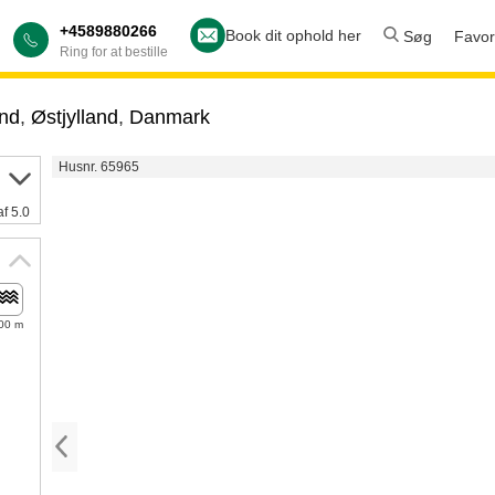
+4589880266
Book dit ophold her
Søg
Favori
Ring for at bestille
and
,
Østjylland
,
Danmark
Husnr. 65965
af 5.0
00 m