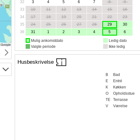
32
3
4
5
6
7
8
9
33
10
11
12
13
14
15
16
34
17
18
19
20
21
22
23
35
24
25
26
27
28
29
30
36
31
1
2
3
4
5
6
Mulig ankomstdato
Ledig dato
Valgte periode
Ikke ledig
Husbeskrivelse
B
Bad
E
Entré
K
Køkken
O
Opholdsstue
TE
Terrasse
V
Værelse