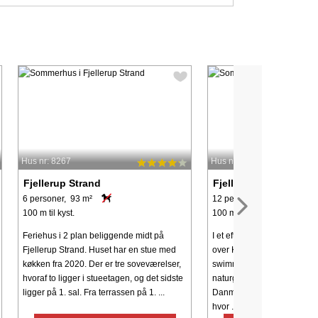
Hus nr: 8267
Hus nr: 74218
Fjellerup Strand
Fjellerup Strand
6 personer, 93 m²
12 personer, 183 m²
100 m til kyst.
100 m til kyst.
Feriehus i 2 plan beliggende midt på
I et eftertragtet ferieområde
Fjellerup Strand. Huset har en stue med
over Kattegat ligger dett
køkken fra 2020. Der er tre soveværelser,
swimmingpool, spabad og 
hvoraf to ligger i stueetagen, og det sidste
naturgrund. Her er I omgivet
ligger på 1. sal. Fra terrassen på 1. ...
Danmarks skønneste natur
hvor ...