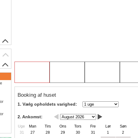
ve
Booking af huset
for
1. Vælg opholdets varighed:
for
2. Ankomst:
Uge
Man
Tirs
Ons
Tors
Fre
Lør
Søn
31
27
28
29
30
31
1
2