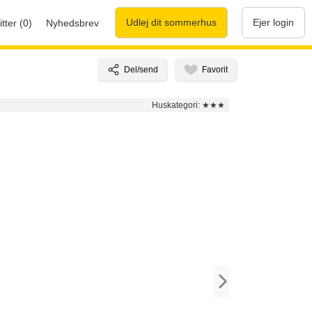
Udlej dit sommerhus
Ejer login
tter (0)
Nyhedsbrev
Huskategori:
★★★